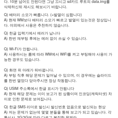
다. 10분 넘어도 안된다면 그냥 끄시고 sd카드 루트의 data.img를
오
삭제하신뒤 재시도 해보시기 바랍니다.
페
라
Q) 배터리 소모가 빠릅니다. (=발열이 심합니다)
브
A) 현재 WM보다 배터리 소모가 빠르고 발열이 있는것은 정상입니
라
다. 야외에서 사용은 추천하지 않습니다.
우
Q) 한글 입력기에서 에러가 납니다
저
A) 한번 재부팅 후에는 에러 없이 쓰실 수 있습니다.
위
즈
파
Q) Wi-Fi가 안됩니다.
티
A) 사용하시는 롬에 따라 WM에서 WiFi를 켜고 부팅해야 사용이 가
탈
능한 경우도 있습니다.
퇴
회
Q) 화면 위 아래가 뒤바뀝니다.
원
A) 부팅 직후 해당 문제가 일어날 수 있으며, 이 경우에는 슬라이드
이
를 한번 열었다 닫아주시면 정상 작동합니다.
천
수
Q) USIM 주소록에서 한글 표시가 안됩니다
공
A) 현재 해당 문제는 이미 보고가 된 상황이며 인코딩(캐릭터셋) 차
모
이로 인한 문제로 보여집니다.
전
Q) 한글 SMS 리더로 발신시 발신번호 없음으로 발신되는 현상
신
A) 저는 문제가 없는데 몇몇 분들을 통해 보고가 되고 있습니다. 각
주
통신사, 2G/3G에 따라 다르고 복잡한 문제라