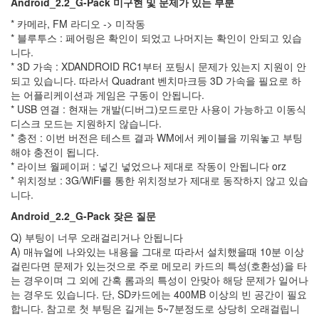
Android_2.2_G-Pack
미구현 및 문제가 있는 부분
벨
아
* 카메라, FM 라디오 -> 미작동
이
콘
* 블루투스 : 페어링은 확인이 되었고 나머지는 확인이 안되고 있습
니다.
융
캉
* 3D 가속 : XDANDROID RC1부터 포팅시 문제가 있는지 지원이 안
제
되고 있습니다. 따라서 Quadrant 벤치마크등 3D 가속을 필요로 하
라
는 어플리케이션과 게임은 구동이 안됩니다.
운
* USB 연결 : 현재는 개발(디버그)모드로만 사용이 가능하고 이동식
지
디스크 모드는 지원하지 않습니다.
27R
* 충전 : 이번 버전은 테스트 결과 WM에서 케이블을 끼워놓고 부팅
말
해야 충전이 됩니다.
랑
* 라이브 월페이퍼 : 넣긴 넣었으나 제대로 작동이 안됩니다 orz
말
* 위치정보 : 3G/WiFi를 통한 위치정보가 제대로 동작하지 않고 있습
랑
사
니다.
천
성
Android_2.2_G-Pack
잦은 질문
이
Q) 부팅이 너무 오래걸리거나 안됩니다
벤
A) 매뉴얼에 나와있는 내용을 그대로 따라서 설치했을때 10분 이상
트
걸린다면 문제가 있는것으로 주로 메모리 카드의 특성(호환성)을 타
android-
는 경우이며 그 외에 간혹 롬과의 특성이 안맞아 해당 문제가 일어나
x86
는 경우도 있습니다.
단, SD카드에는 400MB 이상의 빈 공간이 필요
T60p
합니다. 참고로 첫 부팅은 길게는 5~7분정도로 상당히 오래걸립니