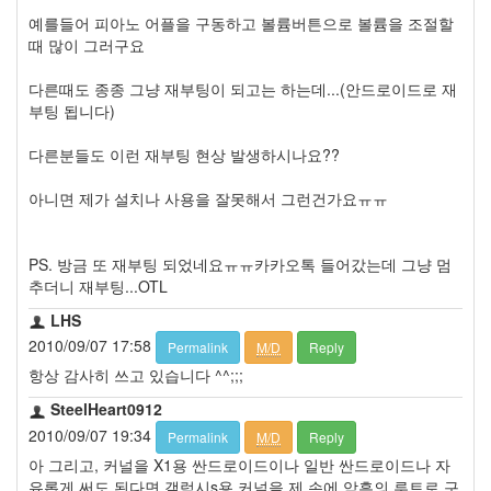
예를들어 피아노 어플을 구동하고 볼륨버튼으로 볼륨을 조절할
때 많이 그러구요
다른때도 종종 그냥 재부팅이 되고는 하는데...(안드로이드로 재
부팅 됩니다)
다른분들도 이런 재부팅 현상 발생하시나요??
아니면 제가 설치나 사용을 잘못해서 그런건가요ㅠㅠ
PS. 방금 또 재부팅 되었네요ㅠㅠ카카오톡 들어갔는데 그냥 멈
추더니 재부팅...OTL
LHS
2010/09/07 17:58
Permalink
M/D
Reply
항상 감사히 쓰고 있습니다 ^^;;;
SteelHeart0912
2010/09/07 19:34
Permalink
M/D
Reply
아 그리고, 커널을 X1용 싼드로이드이나 일반 싼드로이드나 자
유롭게 써도 된다면 갤럭시s용 커널을 제 손에 암흑의 루트로 구