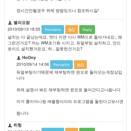
장시간안될경우 위에 방법있으니 참조하시길!
별의요람
2010/09/13 18:55
Permalink
M/D
Reply
설치는 다 끝났는데요. 껏다 키면 다시 WM으로 돌아가네요;; 왜
그런건가요? 저는 WM초기화 시키고, 듀얼부팅 설치하고, 안드
로이드 설치했거든요. 하...잘못한건가요?
HoOny
2010/09/14 14:06
Permalink
M/D
듀얼부팅이기때문에 재부팅하면 윈모로 돌아오는게정상입
니다
위에 설명서 봐도 재부팅하면 윈모로 돌아간다고나옵니다
이거 롬이아니랑 에뮬형식이라 프로그램을 돌린다고보시면
됩니다
히힝