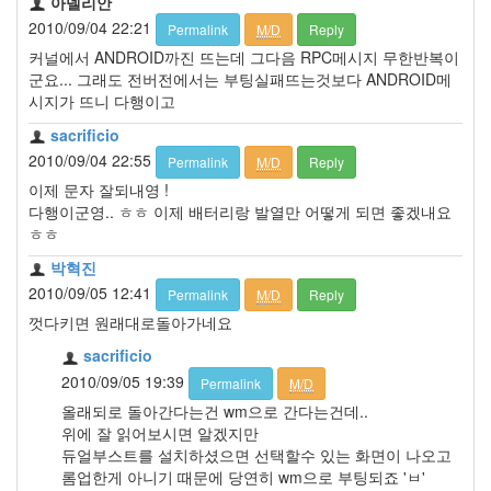
아델리안
2010/09/04 22:21
Permalink
M/D
Reply
커널에서 ANDROID까진 뜨는데 그다음 RPC메시지 무한반복이
군요... 그래도 전버전에서는 부팅실패뜨는것보다 ANDROID메
시지가 뜨니 다행이고
sacrificio
2010/09/04 22:55
Permalink
M/D
Reply
이제 문자 잘되내영 !
다행이군영.. ㅎㅎ 이제 배터리랑 발열만 어떻게 되면 좋겠내요
ㅎㅎ
박혁진
2010/09/05 12:41
Permalink
M/D
Reply
껏다키면 원래대로돌아가네요
sacrificio
2010/09/05 19:39
Permalink
M/D
올래되로 돌아간다는건 wm으로 간다는건데..
위에 잘 읽어보시면 알겠지만
듀얼부스트를 설치하셨으면 선택할수 있는 화면이 나오고
롬업한게 아니기 때문에 당연히 wm으로 부팅되죠 'ㅂ'