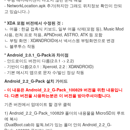
- NetworkLocation.apk 추가(하지만 그래도 위치정보 확인이 안되
중
샤
고 있습니다..)
오
둔
* XDA 포럼 버전에서 수정된 것 :
화
ㄴ 어플 : 한글 접촉식 키보드, 일부 어플 삭제(포럼 등), Music Mod
퀘
사용, 런쳐 프로 적용, APNDroid, ASTRO, ATK 등 포함
스
트
ㄴ 부팅 화면 : XDANDROID에서 넥서스원 부팅화면으로 변경
마
ㄴ 블루투스 작동
스
터
* Android_2.0.1_G-Pack과 차이점
에
- 안드로이드 버전이 다름(2.0.1 -> 2.2)
디
- 기반이 다름(2.0.1 : Xperoid, 2.2 : XDANDROID)
터
- 기본 메시지 앱으로 문자 수/발신 정상 작동
함
바
Android_2.2_G-Pack 설치 가이드
그
- 이 내용은 Android_2.2_G-Pack_100829 버전을 위한 내용입니
PGM2010
다. 다른 버전을 사용하는분은 이 버전을 받아주셔야합니다.
액
정
기존 버전에서 업데이트 할 경우 클릭
파
손
1) Android_2.2_G-Pack_100829 폴더의 내용물을 MicroSD의 루트
저
에 복사
작
(DualBoot.cab와 필독.txt가 있는 폴더 안의 Android_2.2_G-
권