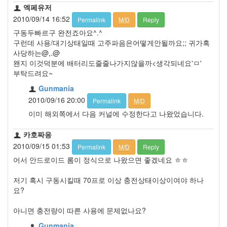
엑페유저
2010/09/14 16:52
Permalink
M/D
Reply
구동두빠르구 완전죠아요^.^
구런데 사용/대기상태일때 고주파음은어떻게안될까요;; 귀가혹
사당하는@,.@
왠지 이것덕분에 배터리도줄줄나가지않을까<생각되네요'ㅁ'
부탁드려요~
Gunmania
2010/09/16 20:00
Permalink
M/D
이미 해외쪽에서 다음 커널에 수정한다고 나왔었습니다.
카호짜응
2010/09/15 01:53
Permalink
M/D
Reply
어서 안드로이드 롬이 정식으로 나왔으면 좋겠네요 ㅎㅎ
저기 혹시 구동시킬때 70프로 이상 충전상태이상이여야 하나
요?
아니면 충전량이 따른 사용에 문제없나요?
Gunmania