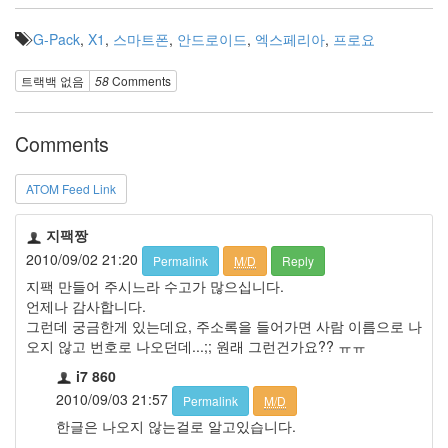
Notices
G-Pack
,
X1
,
스마트폰
,
안드로이드
,
엑스페리아
,
프로요
Find!
트랙백 없음
58
Comments
Comments
ATOM Feed Link
지팩짱
2010/09/02 21:20
Permalink
M/D
Reply
지팩 만들어 주시느라 수고가 많으십니다.
언제나 감사합니다.
그런데 궁금한게 있는데요, 주소록을 들어가면 사람 이름으로 나
오지 않고 번호로 나오던데...;; 원래 그런건가요?? ㅠㅠ
i7 860
2010/09/03 21:57
Permalink
M/D
한글은 나오지 않는걸로 알고있습니다.