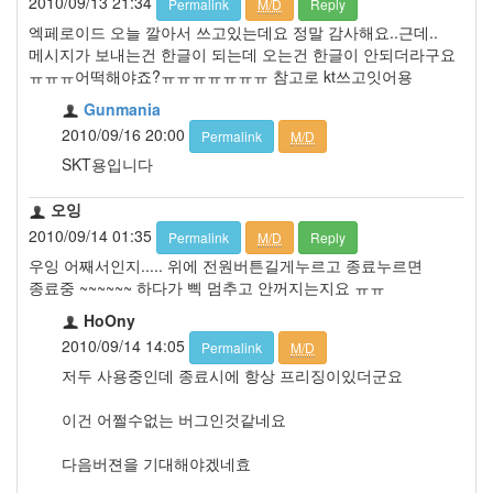
2010/09/13 21:34
Permalink
M/D
Reply
엑페로이드 오늘 깔아서 쓰고있는데요 정말 감사해요..근데..
메시지가 보내는건 한글이 되는데 오는건 한글이 안되더라구요
ㅠㅠㅠ어떡해야죠?ㅠㅠㅠㅠㅠㅠㅠ 참고로 kt쓰고잇어용
Gunmania
2010/09/16 20:00
Permalink
M/D
SKT용입니다
오잉
2010/09/14 01:35
Permalink
M/D
Reply
우잉 어째서인지..... 위에 전원버튼길게누르고 종료누르면
종료중 ~~~~~~ 하다가 삑 멈추고 안꺼지는지요 ㅠㅠ
HoOny
2010/09/14 14:05
Permalink
M/D
저두 사용중인데 종료시에 항상 프리징이있더군요
이건 어쩔수없는 버그인것같네요
다음버젼을 기대해야겠네효