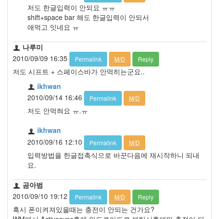
저도 한글입력이 안되요 ㅠㅠ
shift+space bar 해도 한글입력이 안되서
애먹고 잇네요 ㅠ
나루미
2010/09/09 16:35
Permalink
M/D
Reply
저도 시프트 + 스페이스바가 안먹히는군요..
ikhwan
2010/09/14 16:46
Permalink
M/D
저도 안먹혀요 ㅠ.ㅠ
ikhwan
2010/09/16 12:10
Permalink
M/D
입력방법을 한글접촉식으로 바꾼다음에 재시작하니 되내
요.
곰아범
2010/09/10 19:12
Permalink
M/D
Reply
혹시 폰이켜져있을때는 충전이 안되는 건가요?
WM에서 Activesync후에 안드로이드로 부팅시후에만 충전이 되