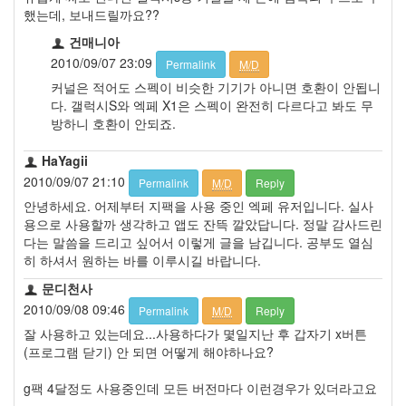
했는데, 보내드릴까요??
건매니아
2010/09/07 23:09
Permalink
M/D
커널은 적어도 스펙이 비슷한 기기가 아니면 호환이 안됩니
다. 갤럭시S와 엑페 X1은 스펙이 완전히 다르다고 봐도 무
방하니 호환이 안되죠.
HaYagii
2010/09/07 21:10
Permalink
M/D
Reply
안녕하세요. 어제부터 지팩을 사용 중인 엑페 유저입니다. 실사
용으로 사용할까 생각하고 앱도 잔뜩 깔았답니다. 정말 감사드린
다는 말씀을 드리고 싶어서 이렇게 글을 남깁니다. 공부도 열심
히 하셔서 원하는 바를 이루시길 바랍니다.
문디천사
2010/09/08 09:46
Permalink
M/D
Reply
잘 사용하고 있는데요...사용하다가 몇일지난 후 갑자기 x버튼
(프로그램 닫기) 안 되면 어떻게 해야하나요?
g팩 4달정도 사용중인데 모든 버전마다 이런경우가 있더라고요