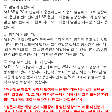
쿠
Q) 발열이 심합니다
CyanogenMod6
A) USB를 PC에 연결하여 충전하면서 사용시 발열이 비교적 심합니
유
다. 충전을 원하신다면 USB 충전기 사용을 권장합니다. 이 경우 발
병
열은 줄어듭니다. 또한 배터리 모드 사용시 발열은 대부분 개선되었
수
습니다.
라
미
Q) 충전이 안됩니다.
고
A) PC에 연결하였을때 충전중이 뜬다면 이미 충전이 되고 있는것입
몽
니다. 배터리 소모량이 빨라서 그런것일뿐 실제로 장시간 잠금상태
키
(화면 꺼짐)으로 두고 보면 충전되어있음을 알 수 있습니다. USB 충
스
전 어댑터로 충전시에는 더 빠른 충전이 가능합니다.
PC
견
Q) 듀얼 부트 관련 에러가 납니다.
적
A) DualBoot 개발자의 언급에 따르면 WM6.1의 경우 비정상적으로
연
동작할 수 있다고 합니다. 개인적으로 6.1로 잠깐 써본 evilash님 델
세
타롬의 경우는 문제가 없었습니다만 다른 WM6.1에서 듀얼부트 동
대
작 여부는 보장하지 못합니다.
타
코
* 매뉴얼을 따르지 않아서 발생하는 문제에 대해서는 일체 답변을
야
하지 않겠습니다. 그 이외의 다른 문제의 대해서 버그 리포팅은 환영
끼
합니다. (직접 해결은 못하지만 참고는 하겠습니다)
범
퍼
* 질문시에는 해당 먼저 리플중에 동일한 증상으로 리플 다신분이
카
있는지 확인 후 달아주시기 바랍니다. 중복 리플에는 답변을 하지 않