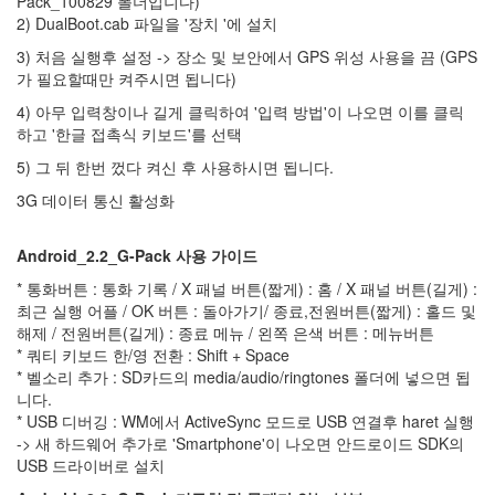
Pack_100829 폴더입니다)
법
2) DualBoot.cab 파일을 '장치 '에 설치
이
적
3) 처음 실행후 설정 -> 장소 및 보안에서 GPS 위성 사용을 끔 (GPS
시
가 필요할때만 켜주시면 됩니다)
장
천
4) 아무 입력창이나 길게 클릭하여 '입력 방법'이 나오면 이를 클릭
등
하고 '한글 접촉식 키보드'를 선택
이
5) 그 뒤 한번 껐다 켜신 후 사용하시면 됩니다.
건
_
3G 데이터 통신 활성화
뭔
_
답
Android_2.2_G-Pack 사용 가이드
이
_
* 통화버튼 : 통화 기록 / X 패널 버튼(짧게) : 홈 / X 패널 버튼(길게) :
없
최근 실행 어플 / OK 버튼 : 돌아가기/ 종료,전원버튼(짧게) : 홀드 및
네
해제 / 전원버튼(길게) : 종료 메뉴 / 왼쪽 은색 버튼 : 메뉴버튼
원
정
* 쿼티 키보드 한/영 전환 : Shift + Space
* 벨소리 추가 : SD카드의 media/audio/ringtones 폴더에 넣으면 됩
공
항
니다.
철
* USB 디버깅 : WM에서 ActiveSync 모드로 USB 연결후 haret 실행
도
-> 새 하드웨어 추가로 'Smartphone'이 나오면 안드로이드 SDK의
GPU
USB 드라이버로 설치
레