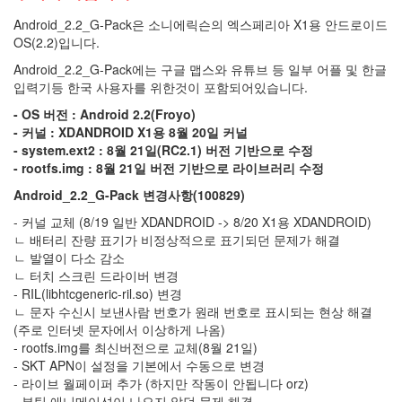
용
게
Android_2.2_G-Pack은 소니에릭슨의 엑스페리아 X1용 안드로이드
임
OS(2.2)입니다.
기
Android_2.2_G-Pack에는 구글 맵스와 유튜브 등 일부 어플 및 한글
카
입력기등 한국 사용자를 위한것이 포함되어있습니다.
드
리
- OS 버전 : Android 2.2(Froyo)
더
- 커널 : XDANDROID X1용 8월 20일 커널
기
- system.ext2 : 8월 21일(RC2.1) 버전 기반으로 수정
교
- rootfs.img : 8월 21일 버전 기반으로 라이브러리 수정
체
GPH
Android_2.2_G-Pack 변경사항(100829)
- 커널 교체 (8/19 일반 XDANDROID -> 8/20 X1용 XDANDROID)
정
모
ㄴ 배터리 잔량 표기가 비정상적으로 표기되던 문제가 해결
ㄴ 발열이 다소 감소
X200
ㄴ 터치 스크린 드라이버 변경
SMS
- RIL(libhtcgeneric-ril.so) 변경
패치
ㄴ 문자 수신시 보낸사람 번호가 원래 번호로 표시되는 현상 해결
S
라
(주로 인터넷 문자에서 이상하게 나옴)
인
- rootfs.img를 최신버전으로 교체(8월 21일)
다
- SKT APN이 설정을 기본에서 수동으로 변경
이
- 라이브 월페이퍼 추가 (하지만 작동이 안됩니다 orz)
어
트
- 부팅 애니메이션이 나오지 않던 문제 해결