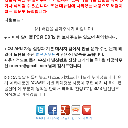
워
거나 삭제될 수 있습니다. 또한 매뉴얼에 나와있는 내용으로 해결이
드
되는 질문도 동일합니다.
맞
다운로드 :
트
레
(새 버전을 받아주시기 바랍니다)
이
드
※ 서버에 달아줄 PC용 DDR2 램 보내주실분 있으면 환영합니다.
기
내
+ 3G APN 자동 설정과 기본 메시지 앱에서 한글 문자 수신 문제 해
식
결에 도움을 주신
회색거위님
께 감사의 말씀을 드립니다.
원
+ 추가적으로 문자 수신시 발신번호 정상 표기되는 RIL을 제공해주
더
스
신 otterrrr@gmail.com 님께 감사드립니다
.
완
픽
p.s : 29일날 만들어놓고 테스트 거치느라 배포가 늦어졌습니다. 원
스
래 계획대로면 3G/WiFi 기반 위치정보 사용이 주된 패치 내용이 됬
을텐데 이 부분이 동작을 안해서 배터리 잔량표기, SMS 발신번호
문
법
정상화로 바뀌었습니다..
1000
다운
행
복
트위터
페이스북
구글+
한RSS
더 보기
기
변