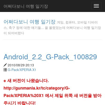
어쩌다보니 여행 일기장
Toggl
navig
게임, 컴퓨
어쩌다보니 여행 일기장
터, 모바일
게임, 컴퓨터, 모바일 디바이
디바이스,
스, 축구 등에 대한 얘기들... 을 올렸었는데 어쩌다보니 여행 일기장
축구 등에
이 되어버렸다
대한 얘기
들... 을 올
렸었는데
어쩌다보
Android_2.2_G-Pack_100829
니 여행 일
기장이 되
어버렸다
2010/08/29 20:13
Gunmania
G-Pack/XPERIA X1
※ 새 버전이 나왔습니다.
Tag
http://gunmania.kr/tc/category/G-
Cloud
Pack/XPERIA%20X1 에서 제일 위쪽 새 버전을 받아
휴
대
주시기 바랍니다!