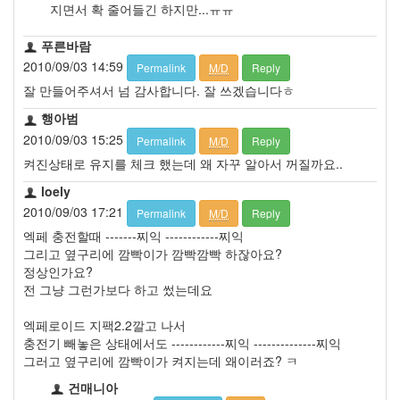
지면서 확 줄어들긴 하지만...ㅠㅠ
푸른바람
2010/09/03 14:59
Permalink
M/D
Reply
잘 만들어주셔서 넘 감사합니다. 잘 쓰겠습니다ㅎ
행아범
2010/09/03 15:25
Permalink
M/D
Reply
켜진상태로 유지를 체크 했는데 왜 자꾸 알아서 꺼질까요..
loely
2010/09/03 17:21
Permalink
M/D
Reply
엑페 충전할때 -------찌익 ------------찌익
그리고 옆구리에 깜빡이가 깜빡깜빡 하잖아요?
정상인가요?
전 그냥 그런가보다 하고 썼는데요
엑페로이드 지팩2.2깔고 나서
충전기 빼놓은 상태에서도 ------------찌익 --------------찌익
그러고 옆구리에 깜빡이가 켜지는데 왜이러죠? ㅋ
건매니아