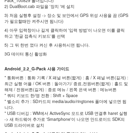
Pack_100829 폴더입니다)
야
2) DualBoot.cab 파일을 '장치 '에 설치
보
안
3) 처음 실행후 설정 -> 장소 및 보안에서 GPS 위성 사용을 끔 (GPS
프
가 필요할때만 켜주시면 됩니다)
로
그
4) 아무 입력창이나 길게 클릭하여 '입력 방법'이 나오면 이를 클릭
램
하고 '한글 접촉식 키보드'를 선택
배
터
5) 그 뒤 한번 껐다 켜신 후 사용하시면 됩니다.
리
3G 데이터 통신 활성화
하
코
네
Android_2.2_G-Pack 사용 가이드
활
* 통화버튼 : 통화 기록 / X 패널 버튼(짧게) : 홈 / X 패널 버튼(길게) :
동
최근 실행 어플 / OK 버튼 : 돌아가기/ 종료,전원버튼(짧게) : 홀드 및
차
해제 / 전원버튼(길게) : 종료 메뉴 / 왼쪽 은색 버튼 : 메뉴버튼
이
* 쿼티 키보드 한/영 전환 : Shift + Space
나
타
* 벨소리 추가 : SD카드의 media/audio/ringtones 폴더에 넣으면 됩
운
니다.
야
* USB 디버깅 : WM에서 ActiveSync 모드로 USB 연결후 haret 실행
경
-> 새 하드웨어 추가로 'Smartphone'이 나오면 안드로이드 SDK의
베
USB 드라이버로 설치
리
즈