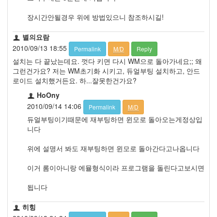
장시간안될경우 위에 방법있으니 참조하시길!
별의요람
2010/09/13 18:55
Permalink
M/D
Reply
설치는 다 끝났는데요. 껏다 키면 다시 WM으로 돌아가네요;; 왜
그런건가요? 저는 WM초기화 시키고, 듀얼부팅 설치하고, 안드
로이드 설치했거든요. 하...잘못한건가요?
HoOny
2010/09/14 14:06
Permalink
M/D
듀얼부팅이기때문에 재부팅하면 윈모로 돌아오는게정상입
니다
위에 설명서 봐도 재부팅하면 윈모로 돌아간다고나옵니다
이거 롬이아니랑 에뮬형식이라 프로그램을 돌린다고보시면
됩니다
히힝