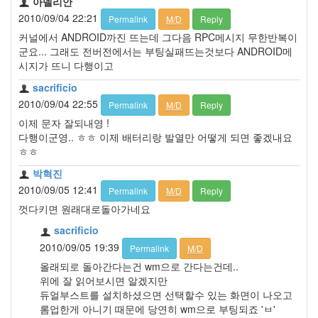
아델리안
2010/09/04 22:21
Permalink
M/D
Reply
커널에서 ANDROID까진 뜨는데 그다음 RPC메시지 무한반복이
군요... 그래도 전버전에서는 부팅실패뜨는것보다 ANDROID메
시지가 뜨니 다행이고
sacrificio
2010/09/04 22:55
Permalink
M/D
Reply
이제 문자 잘되내영 !
다행이군영.. ㅎㅎ 이제 배터리랑 발열만 어떻게 되면 좋겠내요
ㅎㅎ
박혁진
2010/09/05 12:41
Permalink
M/D
Reply
껏다키면 원래대로돌아가네요
sacrificio
2010/09/05 19:39
Permalink
M/D
올래되로 돌아간다는건 wm으로 간다는건데..
위에 잘 읽어보시면 알겠지만
듀얼부스트를 설치하셨으면 선택할수 있는 화면이 나오고
롬업한게 아니기 때문에 당연히 wm으로 부팅되죠 'ㅂ'