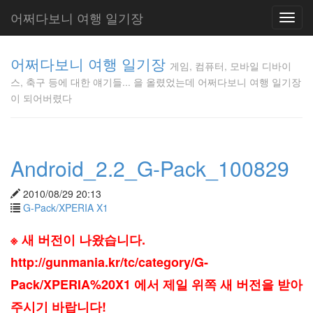
어쩌다보니 여행 일기장
Toggl
navig
게임, 컴퓨
어쩌다보니 여행 일기장
터, 모바일
게임, 컴퓨터, 모바일 디바이
디바이스,
스, 축구 등에 대한 얘기들... 을 올렸었는데 어쩌다보니 여행 일기장
축구 등에
이 되어버렸다
대한 얘기
들... 을 올
렸었는데
어쩌다보
Android_2.2_G-Pack_100829
니 여행 일
기장이 되
어버렸다
2010/08/29 20:13
Gunmania
G-Pack/XPERIA X1
※ 새 버전이 나왔습니다.
Tag
http://gunmania.kr/tc/category/G-
Cloud
Pack/XPERIA%20X1 에서 제일 위쪽 새 버전을 받아
메
인
주시기 바랍니다!
보