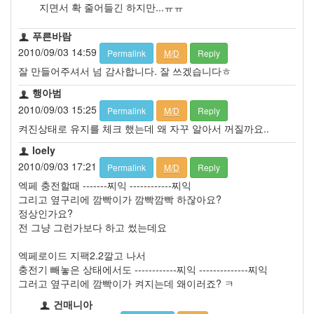
지면서 확 줄어들긴 하지만...ㅠㅠ
푸른바람
2010/09/03 14:59
Permalink
M/D
Reply
잘 만들어주셔서 넘 감사합니다. 잘 쓰겠습니다ㅎ
행아범
2010/09/03 15:25
Permalink
M/D
Reply
켜진상태로 유지를 체크 했는데 왜 자꾸 알아서 꺼질까요..
loely
2010/09/03 17:21
Permalink
M/D
Reply
엑페 충전할때 -------찌익 ------------찌익
그리고 옆구리에 깜빡이가 깜빡깜빡 하잖아요?
정상인가요?
전 그냥 그런가보다 하고 썼는데요
엑페로이드 지팩2.2깔고 나서
충전기 빼놓은 상태에서도 ------------찌익 --------------찌익
그러고 옆구리에 깜빡이가 켜지는데 왜이러죠? ㅋ
건매니아