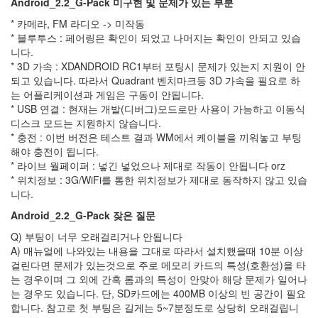
Android_2.2_G-Pack
미구현 및 문제가 있는 부분
웹
쉐
* 카메라, FM 라디오 -> 미작동
어
* 블루투스 : 페어링은 확인이 되었고 나머지는 확인이 안되고 있습
배
니다.
포
* 3D 가속 : XDANDROID RC1부터 포팅시 문제가 있는지 지원이 안
중
단
되고 있습니다. 따라서 Quadrant 벤치마크등 3D 가속을 필요로 하
아
는 어플리케이션과 게임은 구동이 안됩니다.
르
* USB 연결 : 현재는 개발(디버그)모드로만 사용이 가능하고 이동식
나
디스크 모드는 지원하지 않습니다.
카
* 충전 : 이번 버전은 테스트 결과 WM에서 케이블을 끼워놓고 부팅
타
로
해야 충전이 됩니다.
* 라이브 월페이퍼 : 넣긴 넣었으나 제대로 작동이 안됩니다 orz
Immortality
: Lost
* 위치정보 : 3G/WiFi를 통한 위치정보가 제대로 동작하지 않고 있습
Territory
니다.
X1Ubuntu
Android_2.2_G-Pack
잦은 질문
할
부
Q) 부팅이 너무 오래걸리거나 안됩니다
끝!
A) 매뉴얼에 나와있는 내용을 그대로 따라서 설치했을때 10분 이상
게
걸린다면 문제가 있는것으로 주로 메모리 카드의 특성(호환성)을 타
시
는 경우이며 그 외에 간혹 롬과의 특성이 안맞아 해당 문제가 일어나
판
는 경우도 있습니다.
단, SD카드에는 400MB 이상의 빈 공간이 필요
CyanogenMod6
합니다. 참고로 첫 부팅은 길게는 5~7분정도로 상당히 오래걸립니