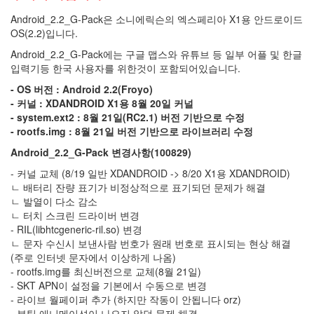
드
Android_2.2_G-Pack은 소니에릭슨의 엑스페리아 X1용 안드로이드
무
OS(2.2)입니다.
음
스
Android_2.2_G-Pack에는 구글 맵스와 유튜브 등 일부 어플 및 한글
팸
입력기등 한국 사용자를 위한것이 포함되어있습니다.
도
메
- OS 버전 : Android 2.2(Froyo)
인
- 커널 : XDANDROID X1용 8월 20일 커널
닌
- system.ext2 : 8월 21일(RC2.1) 버전 기반으로 수정
텐
- rootfs.img : 8월 21일 버전 기반으로 라이브러리 수정
도
Android_2.2_G-Pack 변경사항(100829)
T60p
- 커널 교체 (8/19 일반 XDANDROID -> 8/20 X1용 XDANDROID)
마
이
ㄴ 배터리 잔량 표기가 비정상적으로 표기되던 문제가 해결
크
ㄴ 발열이 다소 감소
로
ㄴ 터치 스크린 드라이버 변경
소
- RIL(libhtcgeneric-ril.so) 변경
프
트
ㄴ 문자 수신시 보낸사람 번호가 원래 번호로 표시되는 현상 해결
(주로 인터넷 문자에서 이상하게 나옴)
설
레
- rootfs.img를 최신버전으로 교체(8월 21일)
발
- SKT APN이 설정을 기본에서 수동으로 변경
은_
- 라이브 월페이퍼 추가 (하지만 작동이 안됩니다 orz)
뭐
- 부팅 애니메이션이 나오지 않던 문제 해결
다?