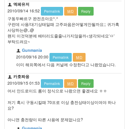
엑페유저
2010/09/14 16:52
Permalink
M/D
Reply
구동두빠르구 완전죠아요^.^
구런데 사용/대기상태일때 고주파음은어떻게안될까요;; 귀가혹
사당하는@,.@
왠지 이것덕분에 배터리도줄줄나가지않을까<생각되네요'ㅁ'
부탁드려요~
Gunmania
2010/09/16 20:00
Permalink
M/D
이미 해외쪽에서 다음 커널에 수정한다고 나왔었습니다.
카호짜응
2010/09/15 01:53
Permalink
M/D
Reply
어서 안드로이드 롬이 정식으로 나왔으면 좋겠네요 ㅎㅎ
저기 혹시 구동시킬때 70프로 이상 충전상태이상이여야 하나
요?
아니면 충전량이 따른 사용에 문제없나요?
Gunmania