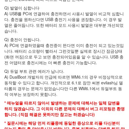
트
Q) 발열이 심합니다
A) USB를 PC에 연결하여 충전하면서 사용시 발열이 비교적 심합니
폰
다. 충전을 원하신다면 USB 충전기 사용을 권장합니다. 이 경우 발
XE
열은 줄어듭니다. 또한 배터리 모드 사용시 발열은 대부분 개선되었
Wiki
습니다.
여
Q) 충전이 안됩니다.
행
A) PC에 연결하였을때 충전중이 뜬다면 이미 충전이 되고 있는것입
니다. 배터리 소모량이 빨라서 그런것일뿐 실제로 장시간 잠금상태
마
(화면 꺼짐)으로 두고 보면 충전되어있음을 알 수 있습니다. USB 충
루
전 어댑터로 충전시에는 더 빠른 충전이 가능합니다.
고
모
Q) 듀얼 부트 관련 에러가 납니다.
듈
A) DualBoot 개발자의 언급에 따르면 WM6.1의 경우 비정상적으로
동작할 수 있다고 합니다. 개인적으로 6.1로 잠깐 써본 evilash님 델
신
타롬의 경우는 문제가 없었습니다만 다른 WM6.1에서 듀얼부트 동
주
작 여부는 보장하지 못합니다.
쿠
고
* 매뉴얼을 따르지 않아서 발생하는 문제에 대해서는 일체 답변을
전
하지 않겠습니다. 그 이외의 다른 문제의 대해서 버그 리포팅은 환영
게
합니다. (직접 해결은 못하지만 참고는 하겠습니다)
임
* 질문시에는 해당 먼저 리플중에 동일한 증상으로 리플 다신분이
X1
있는지 확인 후 달아주시기 바랍니다. 중복 리플에는 답변을 하지 않