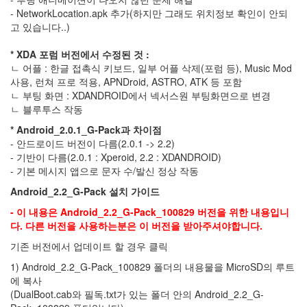
- NetworkLocation.apk 추가(하지만 그래도 위치정보 확인이 안되
남
부
고 있습니다..)
대
건
* XDA 포럼 버전에서 수정된 것 :
담
ㄴ 어플 : 한글 접촉식 키보드, 일부 어플 삭제(포럼 등), Music Mod
기
사용, 런쳐 프로 적용, APNDroid, ASTRO, ATK 등 포함
차
ㄴ 부팅 화면 : XDANDROID에서 넥서스원 부팅화면으로 변경
여
ㄴ 블루투스 작동
행
러
* Android_2.0.1_G-Pack과 차이점
시
- 안드로이드 버전이 다름(2.0.1 -> 2.2)
아
- 기반이 다름(2.0.1 : Xperoid, 2.2 : XDANDROID)
- 기본 메시지 앱으로 문자 수/발신 정상 작동
a3000
FA
Android_2.2_G-Pack 설치 가이드
컵
- 이 내용은 Android_2.2_G-Pack_100829 버전을 위한 내용입니
FPSCreator
다. 다른 버전을 사용하는분은 이 버전을 받아주셔야합니다.
지
피
기존 버전에서 업데이트 할 경우 클릭
에
이
1) Android_2.2_G-Pack_100829 폴더의 내용물을 MicroSD의 루트
치
에 복사
시
(DualBoot.cab와 필독.txt가 있는 폴더 안의 Android_2.2_G-
부