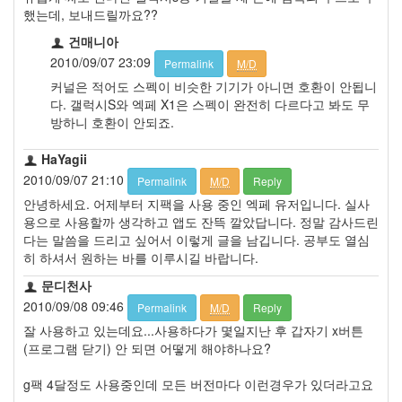
했는데, 보내드릴까요??
건매니아
2010/09/07 23:09
Permalink
M/D
커널은 적어도 스펙이 비슷한 기기가 아니면 호환이 안됩니
다. 갤럭시S와 엑페 X1은 스펙이 완전히 다르다고 봐도 무
방하니 호환이 안되죠.
HaYagii
2010/09/07 21:10
Permalink
M/D
Reply
안녕하세요. 어제부터 지팩을 사용 중인 엑페 유저입니다. 실사
용으로 사용할까 생각하고 앱도 잔뜩 깔았답니다. 정말 감사드린
다는 말씀을 드리고 싶어서 이렇게 글을 남깁니다. 공부도 열심
히 하셔서 원하는 바를 이루시길 바랍니다.
문디천사
2010/09/08 09:46
Permalink
M/D
Reply
잘 사용하고 있는데요...사용하다가 몇일지난 후 갑자기 x버튼
(프로그램 닫기) 안 되면 어떻게 해야하나요?
g팩 4달정도 사용중인데 모든 버전마다 이런경우가 있더라고요