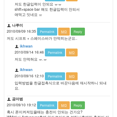
저도 한글입력이 안되요 ㅠㅠ
shift+space bar 해도 한글입력이 안되서
애먹고 잇네요 ㅠ
나루미
2010/09/09 16:35
Permalink
M/D
Reply
저도 시프트 + 스페이스바가 안먹히는군요..
ikhwan
2010/09/14 16:46
Permalink
M/D
저도 안먹혀요 ㅠ.ㅠ
ikhwan
2010/09/16 12:10
Permalink
M/D
입력방법을 한글접촉식으로 바꾼다음에 재시작하니 되내
요.
곰아범
2010/09/10 19:12
Permalink
M/D
Reply
혹시 폰이켜져있을때는 충전이 안되는 건가요?
WM에서 Activesync후에 안드로이드로 부팅시후에만 충전이 되