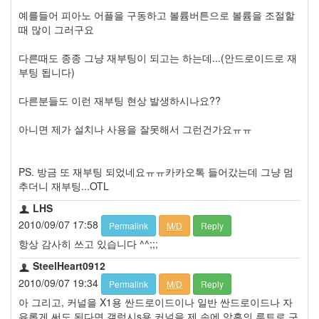
예를들어 피아노 어플을 구동하고 볼륨버튼으로 볼륨을 조절할
때 많이 그러구요
다른때도 종종 그냥 재부팅이 되고는 하는데...(안드로이드로 재
부팅 됩니다)
다른분들도 이런 재부팅 현상 발생하시나요??
아니면 제가 설치나 사용을 잘못해서 그런건가요ㅠㅠ
PS. 방금 또 재부팅 되었네요ㅠㅠ카카오톡 들어갔는데 그냥 멈
추더니 재부팅...OTL
LHS
2010/09/07 17:58
Permalink
M/D
Reply
항상 감사히 쓰고 있습니다 ^^;;;
SteelHeart0912
2010/09/07 19:34
Permalink
M/D
Reply
아 그리고, 커널을 X1용 싼드로이드이나 일반 싼드로이드나 자
유롭게 써도 된다면 갤럭시s용 커널을 제 손에 암흑의 루트로 구