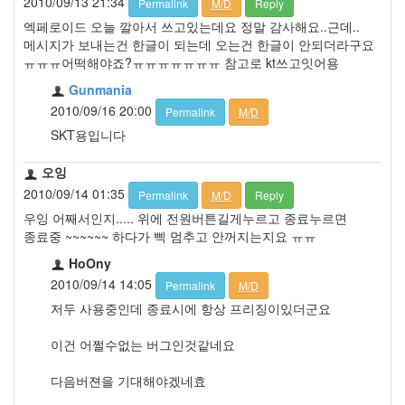
2010/09/13 21:34
Permalink
M/D
Reply
엑페로이드 오늘 깔아서 쓰고있는데요 정말 감사해요..근데..
메시지가 보내는건 한글이 되는데 오는건 한글이 안되더라구요
ㅠㅠㅠ어떡해야죠?ㅠㅠㅠㅠㅠㅠㅠ 참고로 kt쓰고잇어용
Gunmania
2010/09/16 20:00
Permalink
M/D
SKT용입니다
오잉
2010/09/14 01:35
Permalink
M/D
Reply
우잉 어째서인지..... 위에 전원버튼길게누르고 종료누르면
종료중 ~~~~~~ 하다가 삑 멈추고 안꺼지는지요 ㅠㅠ
HoOny
2010/09/14 14:05
Permalink
M/D
저두 사용중인데 종료시에 항상 프리징이있더군요
이건 어쩔수없는 버그인것같네요
다음버젼을 기대해야겠네효