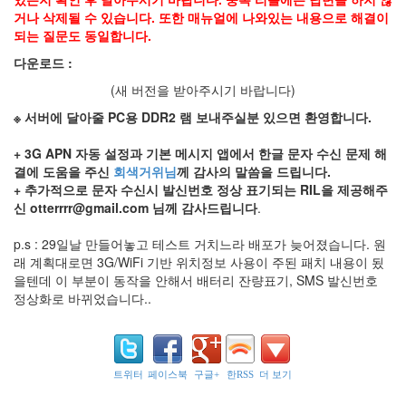
거나 삭제될 수 있습니다. 또한 매뉴얼에 나와있는 내용으로 해결이
박
되는 질문도 동일합니다.
람
회
다운로드 :
PGM2010
(새 버전을 받아주시기 바랍니다)
낙
하
※ 서버에 달아줄 PC용 DDR2 램 보내주실분 있으면 환영합니다.
산
Parse
+ 3G APN 자동 설정과 기본 메시지 앱에서 한글 문자 수신 문제 해
아
결에 도움을 주신
회색거위님
께 감사의 말씀을 드립니다.
이
+ 추가적으로 문자 수신시 발신번호 정상 표기되는 RIL을 제공해주
콘
신 otterrrr@gmail.com 님께 감사드립니다
.
A333
이
p.s : 29일날 만들어놓고 테스트 거치느라 배포가 늦어졌습니다. 원
윤
래 계획대로면 3G/WiFi 기반 위치정보 사용이 주된 패치 내용이 됬
표
을텐데 이 부분이 동작을 안해서 배터리 잔량표기, SMS 발신번호
정상화로 바뀌었습니다..
Notices
Find!
트위터
페이스북
구글+
한RSS
더 보기