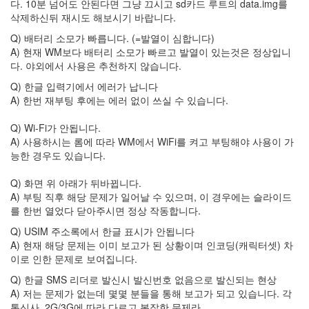
다. 10분 넘어도 안된다면 그냥 끄시고 sd카드 루트의 data.img를
소
니
삭제하신뒤 재시도 해보시기 바랍니다.
온
Q) 배터리 소모가 빠릅니다. (=발열이 심합니다)
라
A) 현재 WM보다 배터리 소모가 빠르고 발열이 있는것은 정상입니
인
다. 야외에서 사용은 추천하지 않습니다.
닭
날
Q) 한글 입력기에서 에러가 납니다
개
A) 한번 재부팅 후에는 에러 없이 쓰실 수 있습니다.
볶
음
밥
Q) Wi-Fi가 안됩니다.
비
A) 사용하시는 롬에 따라 WM에서 WiFi를 켜고 부팅해야 사용이 가
트
능한 경우도 있습니다.
메
이
지
Q) 화면 위 아래가 뒤바뀝니다.
A) 부팅 직후 해당 문제가 일어날 수 있으며, 이 경우에는 슬라이드
전
보
를 한번 열었다 닫아주시면 정상 작동합니다.
훈
Q) USIM 주소록에서 한글 표시가 안됩니다
혈
A) 현재 해당 문제는 이미 보고가 된 상황이며 인코딩(캐릭터셋) 차
십
이로 인한 문제로 보여집니다.
자
Q) 한글 SMS 리더로 발신시 발신번호 없음으로 발신되는 현상
스
A) 저는 문제가 없는데 몇몇 분들을 통해 보고가 되고 있습니다. 각
마
통신사, 2G/3G에 따라 다르고 복잡한 문제라