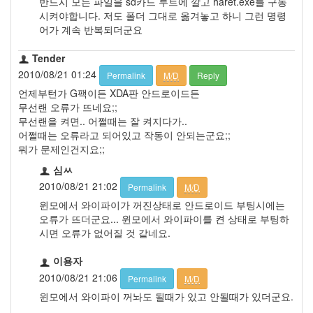
반드시 모든 파일을 sd카드 루트에 깔고 haret.exe를 구동
시켜야합니다. 저도 폴더 그대로 옮겨놓고 하니 그런 명령
어가 계속 반복되더군요
Tender
2010/08/21 01:24
Permalink
M/D
Reply
언제부턴가 G팩이든 XDA판 안드로이드든
무선랜 오류가 뜨네요;;
무선랜을 켜면.. 어쩔때는 잘 켜지다가..
어쩔때는 오류라고 되어있고 작동이 안되는군요;;
뭐가 문제인건지요;;
심ㅆ
2010/08/21 21:02
Permalink
M/D
윈모에서 와이파이가 꺼진상태로 안드로이드 부팅시에는
오류가 뜨더군요... 윈모에서 와이파이를 켠 상태로 부팅하
시면 오류가 없어질 것 같네요.
이용자
2010/08/21 21:06
Permalink
M/D
윈모에서 와이파이 꺼놔도 될때가 있고 안될때가 있더군요.