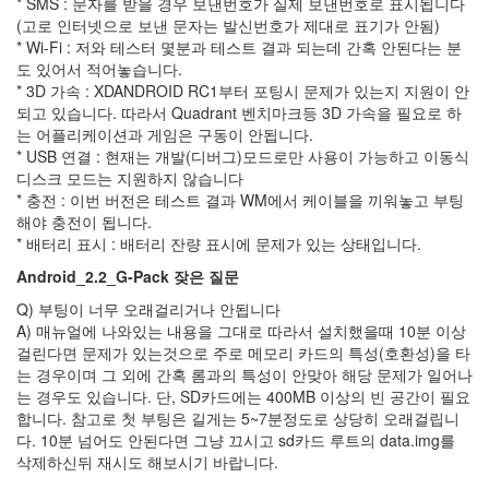
* SMS : 문자를 받을 경우 보낸번호가 실제 보낸번호로 표시됩니다
안
(고로 인터넷으로 보낸 문자는 발신번호가 제대로 표기가 안됨)
프
* Wi-Fi : 저와 테스터 몇분과 테스트 결과 되는데 간혹 안된다는 분
로
도 있어서 적어놓습니다.
그
램
* 3D 가속 : XDANDROID RC1부터 포팅시 문제가 있는지 지원이 안
이
되고 있습니다. 따라서 Quadrant 벤치마크등 3D 가속을 필요로 하
지?
는 어플리케이션과 게임은 구동이 안됩니다.
블
* USB 연결 : 현재는 개발(디버그)모드로만 사용이 가능하고 이동식
러
디스크 모드는 지원하지 않습니다
프
* 충전 : 이번 버전은 테스트 결과 WM에서 케이블을 끼워놓고 부팅
18
번
해야 충전이 됩니다.
관
* 배터리 표시 : 배터리 잔량 표시에 문제가 있는 상태입니다.
경
Android_2.2_G-Pack
잦은 질문
남
FC
Q) 부팅이 너무 오래걸리거나 안됩니다
골
A) 매뉴얼에 나와있는 내용을 그대로 따라서 설치했을때 10분 이상
키
걸린다면 문제가 있는것으로 주로 메모리 카드의 특성(호환성)을 타
퍼
는 경우이며 그 외에 간혹 롬과의 특성이 안맞아 해당 문제가 일어나
T43
는 경우도 있습니다.
단, SD카드에는 400MB 이상의 빈 공간이 필요
할
합니다. 참고로 첫 부팅은 길게는 5~7분정도로 상당히 오래걸립니
부
지
다. 10분 넘어도 안된다면 그냥 끄시고 sd카드 루트의 data.img를
원
삭제하신뒤 재시도 해보시기 바랍니다.
오