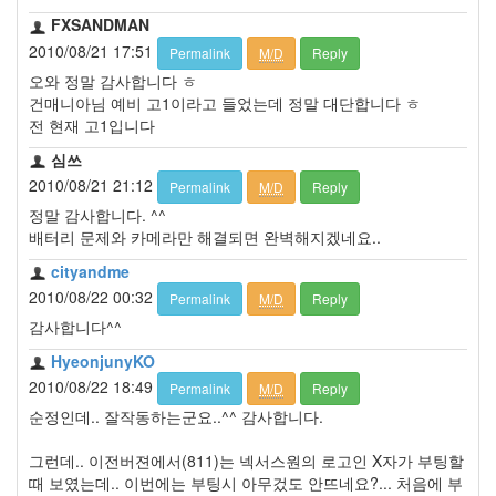
FXSANDMAN
2010/08/21 17:51
Permalink
M/D
Reply
오와 정말 감사합니다 ㅎ
건매니아님 예비 고1이라고 들었는데 정말 대단합니다 ㅎ
전 현재 고1입니다
심쓰
2010/08/21 21:12
Permalink
M/D
Reply
정말 감사합니다. ^^
배터리 문제와 카메라만 해결되면 완벽해지겠네요..
cityandme
2010/08/22 00:32
Permalink
M/D
Reply
감사합니다^^
HyeonjunyKO
2010/08/22 18:49
Permalink
M/D
Reply
순정인데.. 잘작동하는군요..^^ 감사합니다.
그런데.. 이전버젼에서(811)는 넥서스원의 로고인 X자가 부팅할
때 보였는데.. 이번에는 부팅시 아무겄도 안뜨네요?... 처음에 부