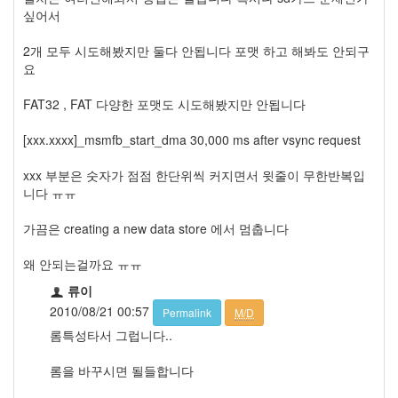
싶어서
2개 모두 시도해봤지만 둘다 안됩니다 포맷 하고 해봐도 안되구
요
FAT32 , FAT 다양한 포맷도 시도해봤지만 안됩니다
[xxx.xxxx]_msmfb_start_dma 30,000 ms after vsync request
xxx 부분은 숫자가 점점 한단위씩 커지면서 윗줄이 무한반복입
니다 ㅠㅠ
가끔은 creating a new data store 에서 멈춥니다
왜 안되는걸까요 ㅠㅠ
류이
2010/08/21 00:57
Permalink
M/D
롬특성타서 그럽니다..
롬을 바꾸시면 될들합니다