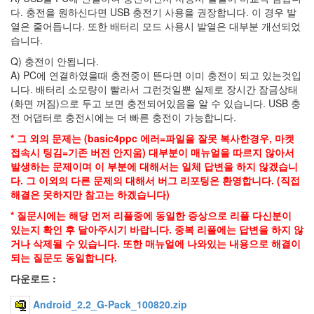
다. 충전을 원하신다면 USB 충전기 사용을 권장합니다. 이 경우 발
Cormicial
열은 줄어듭니다. 또한 배터리 모드 사용시 발열은 대부분 개선되었
위
즈
습니다.
파
Q) 충전이 안됩니다.
티
A) PC에 연결하였을때 충전중이 뜬다면 이미 충전이 되고 있는것입
무
미
니다. 배터리 소모량이 빨라서 그런것일뿐 실제로 장시간 잠금상태
트
(화면 꺼짐)으로 두고 보면 충전되어있음을 알 수 있습니다. USB 충
롤
전 어댑터로 충전시에는 더 빠른 충전이 가능합니다.
네
오
* 그 외의 문제는 (basic4ppc 에러=파일을 잘못 복사한경우, 마켓
지
접속시 팅김=기존 버전 안지움) 대부분이 매뉴얼을 따르지 않아서
오
발생하는 문제이며 이 부분에 대해서는 일체 답변을 하지 않겠습니
노
다. 그 이외의 다른 문제의 대해서 버그 리포팅은 환영합니다. (직접
예
해결은 못하지만 참고는 하겠습니다)
계
약
* 질문시에는 해당 먼저 리플중에 동일한 증상으로 리플 다신분이
(?)
있는지 확인 후 달아주시기 바랍니다. 중복 리플에는 답변을 하지 않
FRG83
거나 삭제될 수 있습니다. 또한 매뉴얼에 나와있는 내용으로 해결이
건
되는 질문도 동일합니다.
담
다운로드 :
K
리
그
Android_2.2_G-Pack_100820.zip
클