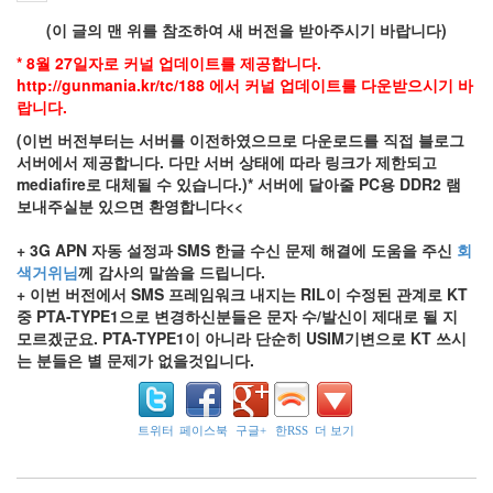
래
(이 글의 맨 위를 참조하여 새 버전을 받아주시기 바랍니다)
식
제
* 8월 27일자로 커널 업데이트를 제공합니다.
한
http://gunmania.kr/tc/188 에서 커널 업데이트를 다운받으시기 바
1.8.4
랍니다.
RC2
(이번 버전부터는 서버를 이전하였으므로 다운로드를 직접 블로그
자
료
서버에서 제공합니다. 다만 서버 상태에 따라 링크가 제한되고
실
mediafire로 대체될 수 있습니다.)
* 서버에 달아줄 PC용 DDR2 램
루
보내주실분 있으면 환영합니다<<
팅
도
+ 3G APN 자동 설정과 SMS 한글 수신 문제 해결에 도움을 주신
회
쿄
색거위님
께 감사의 말씀을 드립니다.
투
+ 이번 버전에서 SMS 프레임워크 내지는 RIL이 수정된 관계로 KT
표
중 PTA-TYPE1으로 변경하신분들은 문자 수/발신이 제대로 될 지
모
모르겠군요. PTA-TYPE1이 아니라 단순히 USIM기변으로 KT 쓰시
듈
는 분들은 별 문제가 없을것입니다.
김
영
빈
트위터
페이스북
구글+
한RSS
더 보기
Notices