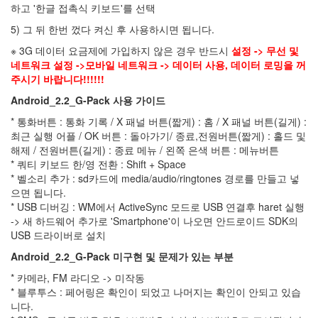
하고 '한글 접촉식 키보드'를 선택
대
구
5) 그 뒤 한번 껐다 켜신 후 사용하시면 됩니다.
시
민
※ 3G 데이터 요금제에 가입하지 않은 경우 반드시
설정 -> 무선 및
운
네트워크 설정 ->모바일 네트워크 -> 데이터 사용, 데이터 로밍을 꺼
동
주시기 바랍니다!!!!!!
장
교
Android_2.2_G-Pack 사용 가이드
체
* 통화버튼 : 통화 기록 / X 패널 버튼(짧게) : 홈 / X 패널 버튼(길게) :
포
최근 실행 어플 / OK 버튼 : 돌아가기/ 종료,전원버튼(짧게) : 홀드 및
항
해제 / 전원버튼(길게) : 종료 메뉴 / 왼쪽 은색 버튼 : 메뉴버튼
오
와
* 쿼티 키보드 한/영 전환 : Shift + Space
쿠
* 벨소리 추가 : sd카드에 media/audio/ringtones 경로를 만들고 넣
다
으면 됩니다.
니
* USB 디버깅 : WM에서 ActiveSync 모드로 USB 연결후 haret 실행
두
-> 새 하드웨어 추가로 'Smartphone'이 나오면 안드로이드 SDK의
루
USB 드라이버로 설치
미
이
Android_2.2_G-Pack
미구현 및 문제가 있는 부분
런
게
* 카메라, FM 라디오 -> 미작동
어
* 블루투스 : 페어링은 확인이 되었고 나머지는 확인이 안되고 있습
떻
니다.
게
보