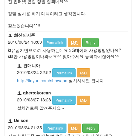
전 인터넷 연걸 정말 잘되네요^^
정말 실사용 하기 대박이라고 생각합니다.
잘쓰겠습니다^^!!
화산의지존
2010/08/24 18:03
Permalink
M/D
Reply
kt유심기변으로x1 사용하는데요 3G데이터 사용방법없나요?
skt만 사용방법이나와서요^^ 찾아주세요 능력자시잖아요^^
건매니아
2010/08/24 22:52
Permalink
M/D
http://tinyurl.com/showapn
설치하시면 됩니다.
ghettokorean
2010/08/27 13:28
Permalink
M/D
설치경로좀 알려주세요 ~
Delson
2010/08/24 21:35
Permalink
M/D
Reply
저는 부팅도중 can't load ttr인가? 라고 뜨면서 안되네요