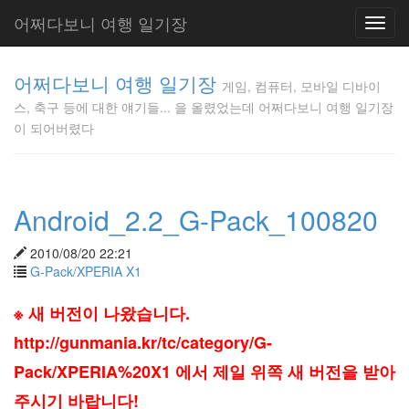
어쩌다보니 여행 일기장
Toggl
navig
게임, 컴퓨
어쩌다보니 여행 일기장
터, 모바일
게임, 컴퓨터, 모바일 디바이
디바이스,
스, 축구 등에 대한 얘기들... 을 올렸었는데 어쩌다보니 여행 일기장
축구 등에
이 되어버렸다
대한 얘기
들... 을 올
렸었는데
어쩌다보
Android_2.2_G-Pack_100820
니 여행 일
기장이 되
어버렸다
2010/08/20 22:21
Gunmania
G-Pack/XPERIA X1
※ 새 버전이 나왔습니다.
Tag
http://gunmania.kr/tc/category/G-
Cloud
Pack/XPERIA%20X1 에서 제일 위쪽 새 버전을 받아
마
루
주시기 바랍니다!
고