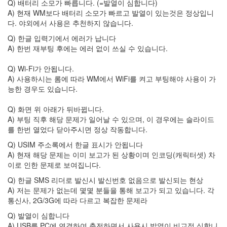
Q) 배터리 소모가 빠릅니다. (=발열이 심합니다)
피
셜
A) 현재 WM보다 배터리 소모가 빠르고 발열이 있는것은 정상입니
리
다. 야외에서 사용은 추천하지 않습니다.
드
Q) 한글 입력기에서 에러가 납니다
모
A) 한번 재부팅 후에는 에러 없이 쓰실 수 있습니다.
스
맵
Q) Wi-Fi가 안됩니다.
핑
A) 사용하시는 롬에 따라 WM에서 WiFi를 켜고 부팅해야 사용이 가
야
능한 경우도 있습니다.
마
다
Q) 화면 위 아래가 뒤바뀝니다.
야
A) 부팅 직후 해당 문제가 일어날 수 있으며, 이 경우에는 슬라이드
저
작
를 한번 열었다 닫아주시면 정상 작동합니다.
권
Q) USIM 주소록에서 한글 표시가 안됩니다
법
A) 현재 해당 문제는 이미 보고가 된 상황이며 인코딩(캐릭터셋) 차
문
학
이로 인한 문제로 보여집니다.
경
Q) 한글 SMS 리더로 발신시 발신번호 없음으로 발신되는 현상
기
장
A) 저는 문제가 없는데 몇몇 분들을 통해 보고가 되고 있습니다. 각
프
통신사, 2G/3G에 따라 다르고 복잡한 문제라
리
Q) 발열이 심합니다
젠
터
A) USB를 PC에 연결하여 충전하면서 사용시 발열이 비교적 심합니