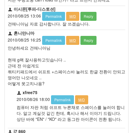
이시몬[투피-디스토션]
2010/08/25 13:06
Permalink
M/D
Reply
건매니아님 자료 감사합니다. 잘 쓰겠습니다.
혼니만니마
2010/08/25 16:25
Permalink
M/D
Reply
안녕하세요 건매니아님
현재 g팩 잘사용하고잇습니다 ..
근데 전 아쉽게도
쿼티키패드에서 쉬프트 +스페이스바 눌러도 한글 전환이 안되고
영어만 나오네요 ..
어떻게 못고치나용?
xfree75
2010/08/26 18:00
Permalink
M/D
컴퓨터 자판 처럼 쉬프트 누른채로 스페이스를 눌러야 합니
다. 알고 계실것 같긴 한데, 혹시나 해서 이야기 드립니다.
상단 바에 "EN" / "KO" 라고 동그란 아이콘이 전환 됩니다.
i7 860