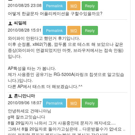
2010/08/25 23:08
Permalink
M/D
Reply
어떻게 한글문자 어플리케이션을 구할수있을까요?
씨밀레
2010/08/28 15:01
Permalink
M/D
Reply
와이파이 안된다고 했던거 후기입니다.
이후 순정롬, x862(?)롬, 깜두롬 으로 테스트 해 보았으나 같은
증상(와이파이 연결되었지만 마켓, 브라우저에서는 접속 안됨)
입니다.
AP특성을 타는 가 봅니다.
제가 사용중인 공유기는 RG-5200A(라링크 칩셋으로 알고있습
니다.)입니다.
다른 AP에서 태스트 더 해보겠습니다.^^
혼니만니마
2010/09/06 18:07
Permalink
M/D
Reply
안녕하세요 건매니아님
g팩 잘쓰고잇습니다
8월 29일자가 나와서 그거 사용중인데 문자가 깨지네요....
그래서 8월 20일자로 돌아가고싶은데 .. 다운받을수가 없네요 ..
아마 저처럼 문자가 깨지시는분이 꾀 계신거 같으신데