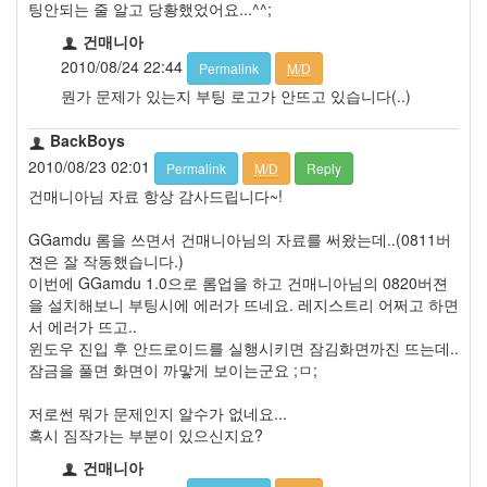
팅안되는 줄 알고 당황했었어요...^^;
건매니아
2010/08/24 22:44
Permalink
M/D
뭔가 문제가 있는지 부팅 로고가 안뜨고 있습니다(..)
BackBoys
2010/08/23 02:01
Permalink
M/D
Reply
건매니아님 자료 항상 감사드립니다~!
GGamdu 롬을 쓰면서 건매니아님의 자료를 써왔는데..(0811버
젼은 잘 작동했습니다.)
이번에 GGamdu 1.0으로 롬업을 하고 건매니아님의 0820버젼
을 설치해보니 부팅시에 에러가 뜨네요. 레지스트리 어쩌고 하면
서 에러가 뜨고..
윈도우 진입 후 안드로이드를 실행시키면 잠김화면까진 뜨는데..
잠금을 풀면 화면이 까맣게 보이는군요 ;ㅁ;
저로썬 뭐가 문제인지 알수가 없네요...
혹시 짐작가는 부분이 있으신지요?
건매니아