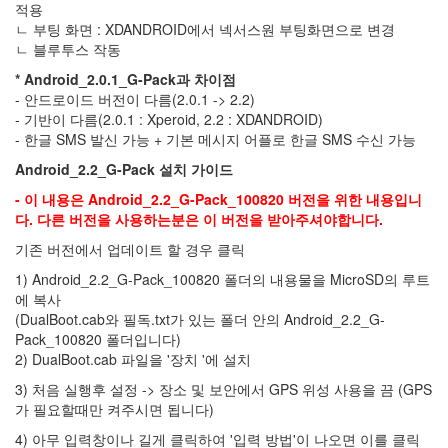
적용
시
ㄴ 부팅 화면 : XDANDROID에서 넥서스원 부팅화면으로 변경
티
즌
ㄴ 블루투스 작동
사
* Android_2.0.1_G-Pack과 차이점
고
- 안드로이드 버전이 다름(2.0.1 -> 2.2)
여
- 기반이 다름(2.0.1 : Xperoid, 2.2 : XDANDROID)
행
- 한글 SMS 발신 가능 + 기본 메시지 어플로 한글 SMS 수신 가능
QI
Android_2.2_G-Pack 설치 가이드
미
- 이 내용은 Android_2.2_G-Pack_100820 버전을 위한 내용입니
디
다. 다른 버전을 사용하는분은 이 버전을 받아주셔야합니다.
어
위
기존 버전에서 업데이트 할 경우 클릭
키
GP2X
1) Android_2.2_G-Pack_100820 폴더의 내용물을 MicroSD의 루트
에 복사
Wiz
(DualBoot.cab와 필독.txt가 있는 폴더 안의 Android_2.2_G-
이
Pack_100820 폴더입니다)
벤
2) DualBoot.cab 파일을 '장치 '에 설치
트
3) 처음 실행후 설정 -> 장소 및 보안에서 GPS 위성 사용을 끔 (GPS
레
가 필요할때만 켜주시면 됩니다)
드
스
4) 아무 입력창이나 길게 클릭하여 '입력 방법'이 나오면 이를 클릭
타