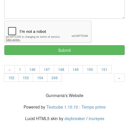
Submit
«
1
146
147
148
149
150
151
152
153
154
249
»
Gunmania's Website
Powered by
Textcube 1.10.10 : Tempo primo
Lucid HTML5 skin by
daybreaker
/
inureyes