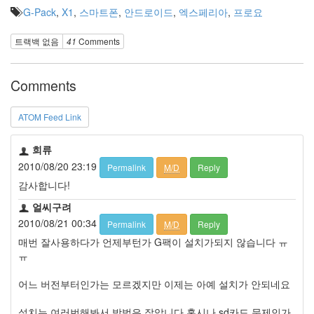
Find!
G-Pack
,
X1
,
스마트폰
,
안드로이드
,
엑스페리아
,
프로요
트랙백 없음
41
Comments
Comments
ATOM Feed Link
희류
2010/08/20 23:19
Permalink
M/D
Reply
감사합니다!
얼씨구려
2010/08/21 00:34
Permalink
M/D
Reply
매번 잘사용하다가 언제부턴가 G팩이 설치가되지 않습니다 ㅠ
ㅠ
어느 버전부터인가는 모르겠지만 이제는 아예 설치가 안되네요
설치는 여러번해봐서 방법은 잘압니다 혹시나 sd카드 문제인가