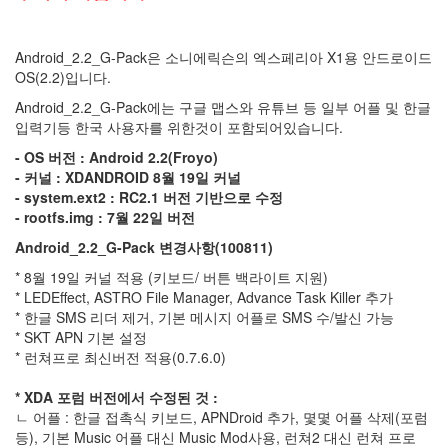
트
레
이
Android_2.2_G-Pack은 소니에릭슨의 엑스페리아 X1용 안드로이드
트
OS(2.2)입니다.
FRG83G
Android_2.2_G-Pack에는 구글 맵스와 유튜브 등 일부 어플 및 한글
티
입력기등 한국 사용자를 위한것이 포함되어있습니다.
머
니
- OS 버전 : Android 2.2(Froyo)
- 커널 : XDANDROID 8월 19일 커널
한
민
- system.ext2 : RC2.1 버전 기반으로 수정
대
- rootfs.img : 7월 22일 버전
ADB
Android_2.2_G-Pack 변경사항(100811)
N35
* 8월 19일 커널 적용
(키보드/ 버튼 백라이트 지원)
오
* LEDEffect, ASTRO File Manager, Advance Task Killer 추가
페
* 한글 SMS 리더 제거, 기본 메시지 어플로 SMS 수/발신 가능
라
* SKT APN 기본 설정
모
* 런쳐프로 최신버전 적용(0.7.6.0)
바
일
* XDA 포럼 버전에서 수정된 것 :
jQuery
ㄴ 어플 : 한글 접촉식 키보드, APNDroid 추가, 몇몇 어플 삭제(포럼
대
등), 기본 Music 어플 대신 Music Mod사용, 런쳐2 대신 런쳐 프로
전