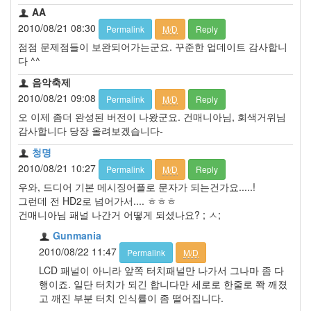
AA
2010/08/21 08:30
Permalink
M/D
Reply
점점 문제점들이 보완되어가는군요. 꾸준한 업데이트 감사합니
다 ^^
음악축제
2010/08/21 09:08
Permalink
M/D
Reply
오 이제 좀더 완성된 버전이 나왔군요. 건매니아님, 회색거위님
감사합니다 당장 올려보겠습니다-
청명
2010/08/21 10:27
Permalink
M/D
Reply
우와, 드디어 기본 메시징어플로 문자가 되는건가요.....!
그런데 전 HD2로 넘어가서.... ㅎㅎㅎ
건매니아님 패널 나간거 어떻게 되셨나요? ; ㅅ;
Gunmania
2010/08/22 11:47
Permalink
M/D
LCD 패널이 아니라 앞쪽 터치패널만 나가서 그나마 좀 다
행이죠. 일단 터치가 되긴 합니다만 세로로 한줄로 쫙 깨졌
고 깨진 부분 터치 인식률이 좀 떨어집니다.