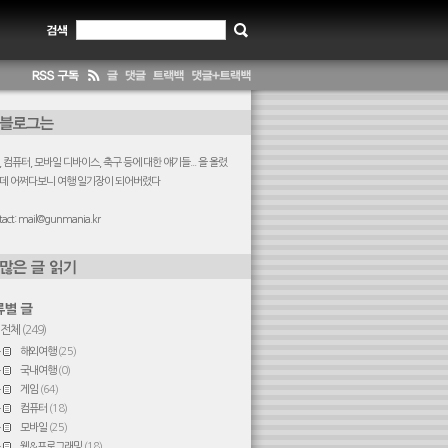
 컴퓨터, 모바일 디바이스, 축구 등에 대한 얘기들... 을 올렸
데 어쩌다보니 여행 일기장이 되어버렸다
act:
mail@gunmania.kr
전체
(249)
해외여행
(25)
국내여행
(0)
게임
(64)
컴퓨터
(18)
모바일
(25)
웹&프로그래밍
(18)