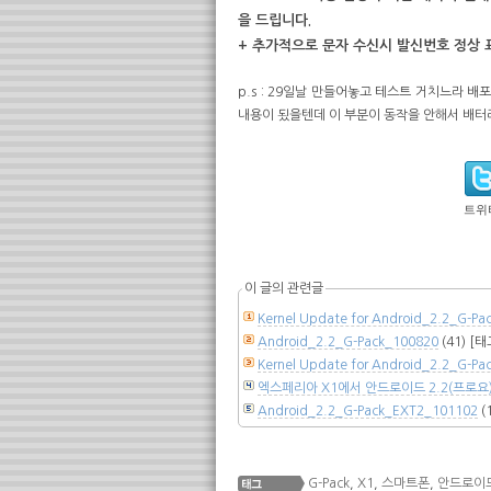
을 드립니다.
+ 추가적으로 문자 수신시 발신번호 정상 표기되
p.s : 29일날 만들어놓고 테스트 거치느라 배
내용이 됬을텐데 이 부분이 동작을 안해서 배터리
트위
이 글의 관련글
Kernel Update for Android_2.2_G-Pa
Android_2.2_G-Pack_100820
(41)
[태
Kernel Update for Android_2.2_G-
엑스페리아 X1에서 안드로이드 2.2(프로요) 
Android_2.2_G-Pack_EXT2_101102
(
G-Pack
,
X1
,
스마트폰
,
안드로이