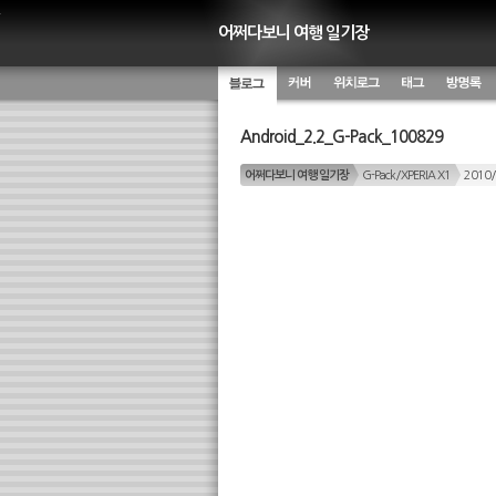
어쩌다보니 여행 일기장
블로그
커버
위치별 글
태그 구
방명록
Android_2.2_G-Pack_100829
름
어쩌다보니 여행 일기장
G-Pack/XPERIA X1
2010/