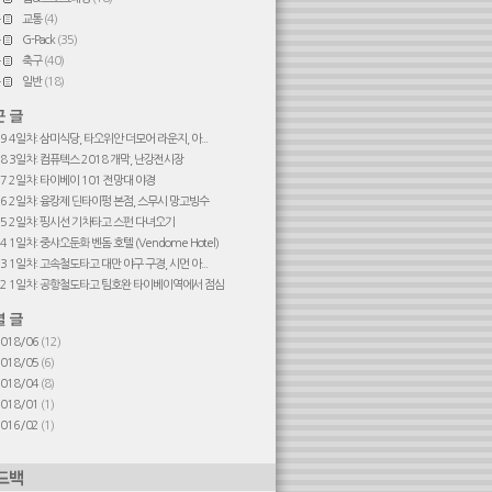
교통
(4)
G-Pack
(35)
축구
(40)
일반
(18)
#9 4일차: 삼미식당, 타오위안 더모어 라운지, 아...
#8 3일차: 컴퓨텍스 2018 개막, 난강전시장
#7 2일차: 타이베이 101 전망대 야경
#6 2일차: 융캉제 딘타이펑 본점, 스무시 망고빙수
#5 2일차: 핑시선 기차타고 스펀 다녀오기
4 1일차: 중샤오둔화 벤돔 호텔 (Vendome Hotel)
#3 1일차: 고속철도타고 대만 야구 구경, 시먼 아...
#2 1일차: 공항철도타고 팀호완 타이베이역에서 점심
2018/06
(12)
2018/05
(6)
2018/04
(8)
2018/01
(1)
2016/02
(1)