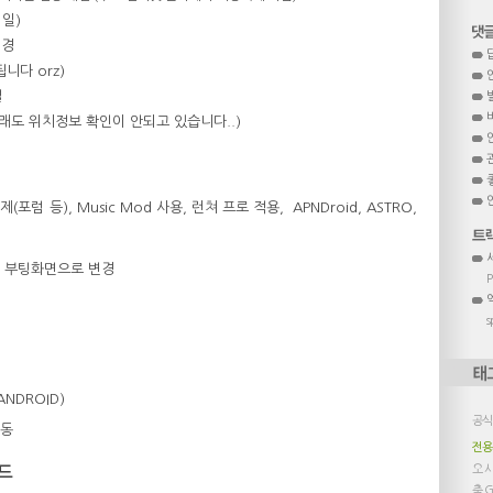
1일)
변경
니다 orz)
결
만 그래도 위치정보 확인이 안되고 있습니다..)
포럼 등), Music Mod 사용, 런쳐 프로 적용, APNDroid, ASTRO,
스원 부팅화면으로 변경
s
DANDROID)
공식
작동
전용
오
드
축
G