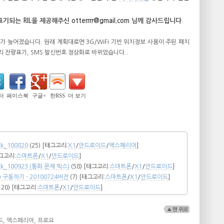
는 RIL을 제공해주신 otterrrr@gmail.com 님께 감사드립니다
.
포가 늦어졌습니다. 원래 계획대로면 3G/WiFi 기반 위치정보 사용이 주된 패치
 잔량표기, SMS 발신번호 정상화로 바뀌었습니다..
터
페이스북
구글+
한RSS
더 보기
ck_100820
(25)
[태그고리:
X1
/
안드로이드
/
엑스페리아
]
그고리:
스마트폰
/
X1
/
안드로이드
]
Pack_100923 (통화 문제 픽스)
(58)
[태그고리:
스마트폰
/
X1
/
안드로이드
]
구동하기 - 20100724버전
(7)
[태그고리:
스마트폰
/
X1
/
안드로이드
]
120)
[태그고리:
스마트폰
/
X1
/
안드로이드
]
드
,
엑스페리아
,
프로요