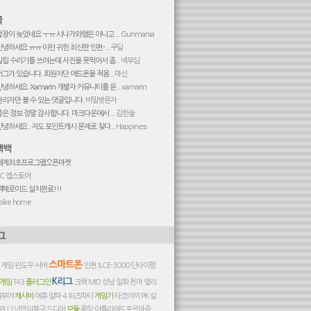
답장이 늦었네요 ㅜㅠ 시나가와행은 아니고 ...
Gunmania
안녕하세요 ㅠㅠ 이런 귀한 최신판 인천-...
쿠딜
빌립 수리기를 쓰려는데 사진을 못찍어서 좀...
넥부심
버그가 있습니다. 회원차단 애드온을 적용...
마신
안녕하세요. Xamarin 개발자 커뮤니티를 운...
xamarin
관리자만 볼 수 있는 댓글입니다.
비밀방문자
좋은 정보 정말 감사합니다. 마크다운에서 ...
김한솔
안녕하세요 . 저도 포인트캐시 문제로 찾다...
Happiness
세계최초프로그램오픈마켓
PC 앱스토어
엑페로이드 설치완료!!!
pike home
스마트폰
 게임
윈도우 서버
인천
ILCE-3000
딘타이펑
K리그
게임
T43
플러그인
크랙
MID
성남 일화 천마
엘리
시부야
캐시비
에휴
알파 4
위즈파티
게임기
타코야끼
PK 실
PU
1년만의복구
드디어
모듈
루팅
아틀리에드포르마쥬