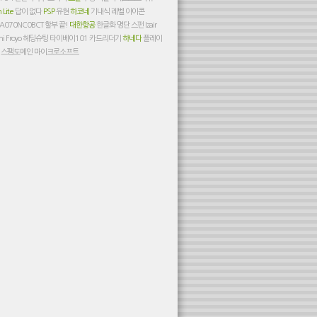
h Lite
답이 없다
PSP
유현
하코네
기내식
레벨 아이콘
A070NC0BCT
할부 끝!
대한항공
한글화
명단
스펀
Izair
ni
Froyo
헤딩슈팅
타이베이101
카드리더기
하네다
플레이
어
스팸도메인
마이크로소프트