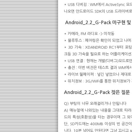
* USB 디버깅 : WM에서 ActiveSync 
나오면 안드로이드 SDK의 USB 드라이버
Android_2.2_G-Pack
미구현 및
* 카메라, FM 라디오 -> 미작동
* 블루투스 : 페어링은 확인이 되었고 나
* 3D 가속 : XDANDROID RC1부터
크등 3D 가속을 필요로 하는 어플리케이션
* USB 연결 : 현재는 개발(디버그)모
* 충전 : 이번 버전은 테스트 결과 WM
* 라이브 월페이퍼 : 넣긴 넣었으나 제대로
* 위치정보 : 3G/WiFi를 통한 위치정보
Android_2.2_G-Pack
잦은 질문
Q) 부팅이 너무 오래걸리거나 안됩니다
A) 매뉴얼에 나와있는 내용을 그대로 따라
드의 특성(호환성)을 타는 경우이며 그 외
단, SD카드에는 400MB 이상의 빈 공
니다. 10분 넘어도 안된다면 그냥 끄시고 