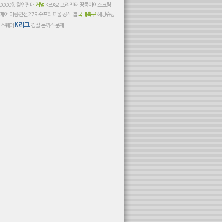
0000힛
할인판매
커널
KE982
프리젠터
땅콩아이스크림
메어
아종면선
27R
수프라
파울
공식 앱
국내축구
헤딩슈팅
K리그
 스퀘어
경질
돈까스
문제