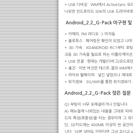
* USB 디버깅 : WM에서 ActiveSync 
나오면 안드로이드 SDK의 USB 드라이버
Android_2.2_G-Pack
미구현 및
* 카메라, FM 라디오 -> 미작동
* 블루투스 : 페어링은 확인이 되었고 나
* 3D 가속 : XDANDROID RC1부터
크등 3D 가속을 필요로 하는 어플리케이션
* USB 연결 : 현재는 개발(디버그)모
* 충전 : 이번 버전은 테스트 결과 WM
* 라이브 월페이퍼 : 넣긴 넣었으나 제대로
* 위치정보 : 3G/WiFi를 통한 위치정보
Android_2.2_G-Pack
잦은 질문
Q) 부팅이 너무 오래걸리거나 안됩니다
A) 매뉴얼에 나와있는 내용을 그대로 따라
드의 특성(호환성)을 타는 경우이며 그 외
단, SD카드에는 400MB 이상의 빈 공
니다. 10분 넘어도 안된다면 그냥 끄시고 