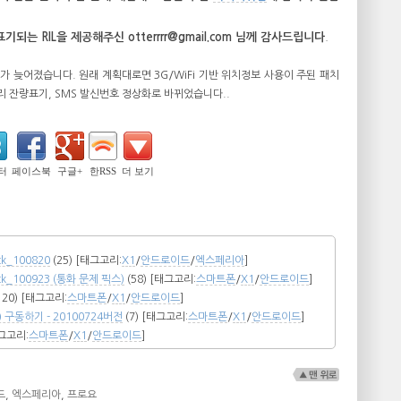
는 RIL을 제공해주신 otterrrr@gmail.com 님께 감사드립니다
.
포가 늦어졌습니다. 원래 계획대로면 3G/WiFi 기반 위치정보 사용이 주된 패치
 잔량표기, SMS 발신번호 정상화로 바뀌었습니다..
터
페이스북
구글+
한RSS
더 보기
ck_100820
(25)
[태그고리:
X1
/
안드로이드
/
엑스페리아
]
Pack_100923 (통화 문제 픽스)
(58)
[태그고리:
스마트폰
/
X1
/
안드로이드
]
120)
[태그고리:
스마트폰
/
X1
/
안드로이드
]
구동하기 - 20100724버전
(7)
[태그고리:
스마트폰
/
X1
/
안드로이드
]
그고리:
스마트폰
/
X1
/
안드로이드
]
드
,
엑스페리아
,
프로요