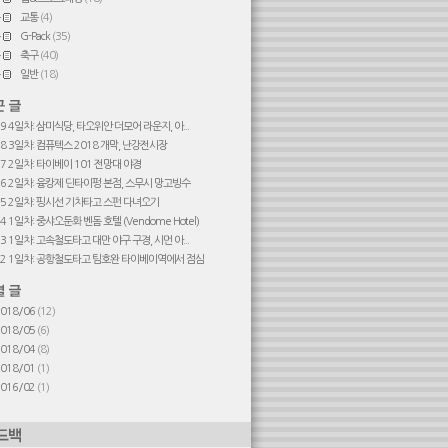
교통
(4)
G-Pack
(35)
축구
(40)
일반
(18)
#9 4일차: 삼미식당, 타오위안 더모어 라운지, 아...
#8 3일차: 컴퓨텍스 2018 개막, 난강전시장
#7 2일차: 타이베이 101 전망대 야경
#6 2일차: 융캉제 딘타이펑 본점, 스무시 망고빙수
#5 2일차: 핑시선 기차타고 스펀 다녀오기
4 1일차: 중샤오둔화 벤돔 호텔 (Vendome Hotel)
#3 1일차: 고속철도타고 대만 야구 구경, 시먼 아...
#2 1일차: 공항철도타고 팀호완 타이베이역에서 점심
2018/06
(12)
2018/05
(6)
2018/04
(8)
2018/01
(1)
2016/02
(1)