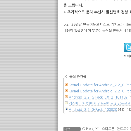
을 드립니다.
+ 추가적으로 문자 수신시 발신번호 정상 표기되
p.s : 29일날 만들어놓고 테스트 거치느라 배
내용이 됬을텐데 이 부분이 동작을 안해서 배터리
트위
이 글의 관련글
Kernel Update for Android_2.2_G-Pa
Kernel Update for Android_2.2_G-
Android_2.2_G-Pack_EXT2_101102
(
엑스페리아 X1에서 안드로이드 2.2(프로요) 
Android_2.2_G-Pack_100820
(41)
[태
G-Pack
,
X1
,
스마트폰
,
안드로이