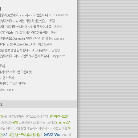
답장이 늦었네요 ㅜㅠ 시나가와행은 아니고 ...
Gunmania
안녕하세요 ㅠㅠ 이런 귀한 최신판 인천-...
쿠딜
빌립 수리기를 쓰려는데 사진을 못찍어서 좀...
넥부심
버그가 있습니다. 회원차단 애드온을 적용...
마신
안녕하세요. Xamarin 개발자 커뮤니티를 운...
xamarin
관리자만 볼 수 있는 댓글입니다.
비밀방문자
좋은 정보 정말 감사합니다. 마크다운에서 ...
김한솔
안녕하세요 . 저도 포인트캐시 문제로 찾다...
Happiness
세계최초프로그램오픈마켓
PC 앱스토어
엑페로이드 설치완료!!!
pike home
세대
융캉제
액정 파손
바이오스
공식 게임
네이버
전국호환
스
OZ1035
용병
김포공항
퀴즈
할부 끝!
코레일
iframe
조식
게임
터치스크린
상판
게임제작
사우디리그
개선안
수정
토
X1
GP2X Wiz
코인
대만
앱스토어
휴대용게임기
MRT
제