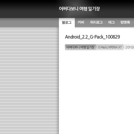
어쩌다보니 여행 일기장
블로그
커버
위치별 글
태그 구
방명록
Android_2.2_G-Pack_100829
름
어쩌다보니 여행 일기장
G-Pack/XPERIA X1
2010/