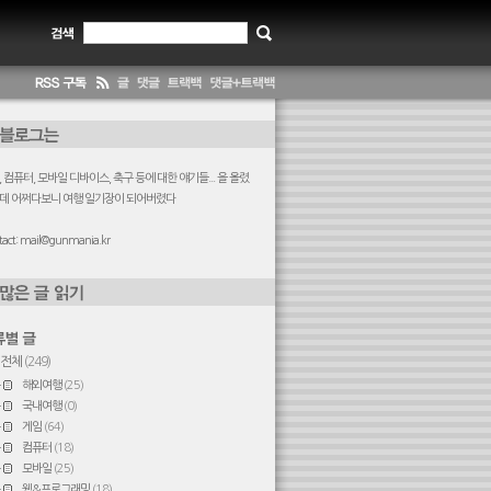
 컴퓨터, 모바일 디바이스, 축구 등에 대한 얘기들... 을 올렸
데 어쩌다보니 여행 일기장이 되어버렸다
act:
mail@gunmania.kr
전체
(249)
해외여행
(25)
국내여행
(0)
게임
(64)
컴퓨터
(18)
모바일
(25)
웹&프로그래밍
(18)