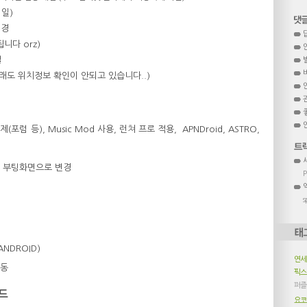
1일)
변경
니다 orz)
결
만 그래도 위치정보 확인이 안되고 있습니다..)
포럼 등), Music Mod 사용, 런쳐 프로 적용, APNDroid, ASTRO,
스원 부팅화면으로 변경
s
DANDROID)
연
작동
픽
퍼즐
드
요