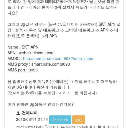
로 약2시간 방치결과 배터리가60~70%정도가 남는것을 확인 했
습니다 건매니아님 롬마다 g팩 설치시 속도와 배터리도 달라지
나요?
그리고 3g같은 경우는 (옵션 : 3G 데이터 사용하기) SKT APN 설
정 : 설정 -> 무선 및 네트워크 -> 모바일 네트워크 -> APN -> 메
뉴키(왼쪽 은색키) ->새 APN
Name : SKT APN
APN : web.sktelecom.com
MMSC :
http://omms.nate.com:9082/oma_mms
MMS proxy : smart.nate.com:9093
MMS port : 9093
을 입력해주신후 메뉴키(은색버튼) -> 저장 해주시고 재부팅하
시면 3G 데이터 통신이 가능합니다.
(언더바는 Shift키를 누르면 - 자리가 _로 바뀝니다)
이거 안하면 3g접속은 안되는건가요?
건매니아
2010/08/14 21:44
Permalink
M/D
설정 안하시면 3G 데이터는 연결이 안됩니다. 롬마다 배터