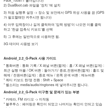
Pack_100811 폴더입니다)
롤
2) DualBoot.cab 파일을 '장치 '에 설치
10
만
3) 처음 실행후 설정 -> 장소 및 보안에서 GPS 위성 사용을 끔 (GPS
히
가 필요할때만 켜주시면 됩니다)
트
SMS
4) 아무 입력창이나 길게 클릭하여 '입력 방법'이 나오면 이를 클릭
패치
하고 '한글 접촉식 키보드'를 선택
선
5) 그 후에는 일반적으로 사용하면 됨.
수
소
3G 데이터 사용법 보기
개
영
상
ADB
Android_2.2_G-Pack 사용 가이드
모
* 통화버튼 : 통화 기록 / X 패널 버튼(짧게) : 홈 / X 패널 버튼(길게) :
토
최근 실행 어플 / OK 버튼 : 돌아가기/ 종료,전원버튼(짧게) : 홀드 및
로
라
해제 / 전원버튼(길게) : 종료 메뉴 / 왼쪽 은색 버튼 : 메뉴버튼
* 쿼티 키보드 한/영 전환 : Shift + Space
딘
타
* 벨소리는 media/audio/ringtones 에 넣어주시면 됩니다.
이
펑
Android_2.2_G-Pack
미구현 및 문제가 있는 부분
NeoCD2X
* 카메라, FM 라디오 -> 미작동
아
* 블루투스 : 페어링은 확인이 되었고 나머지는 확인이 안되고 있습
사