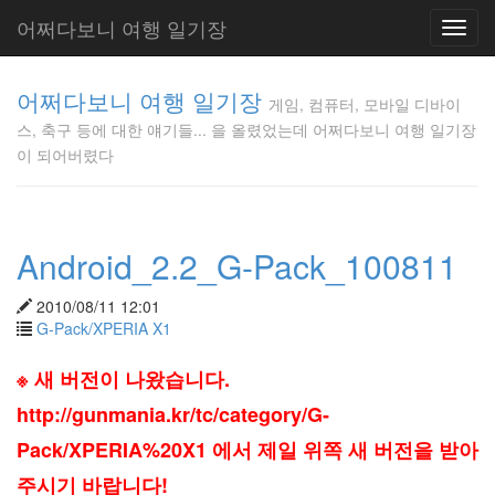
어쩌다보니 여행 일기장
Toggl
navig
게임, 컴퓨
어쩌다보니 여행 일기장
터, 모바일
게임, 컴퓨터, 모바일 디바이
디바이스,
스, 축구 등에 대한 얘기들... 을 올렸었는데 어쩌다보니 여행 일기장
축구 등에
이 되어버렸다
대한 얘기
들... 을 올
렸었는데
어쩌다보
Android_2.2_G-Pack_100811
니 여행 일
기장이 되
어버렸다
2010/08/11 12:01
Gunmania
G-Pack/XPERIA X1
※ 새 버전이 나왔습니다.
Tag
http://gunmania.kr/tc/category/G-
Cloud
Pack/XPERIA%20X1 에서 제일 위쪽 새 버전을 받아
미
트
주시기 바랍니다!
야