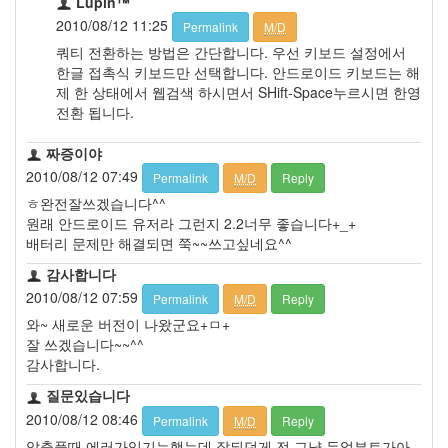
Lupin™
2010/08/12 11:25
Permalink
M/D
쿼티 전환하는 방법은 간단합니다. 우선 키보드 설정에서
한글 접촉식 키보드만 선택합니다. 안드로이드 키보드는 해
제 한 상태에서 웹검색 하시면서 SHift-Space누르시면 한영
전환 됩니다.
짜증이야
2010/08/12 07:49
Permalink
M/D
Reply
ㅎ완전잘쓰겠습니다^^
원래 안드로이드 유저라 그런지 2.2너무 좋습니다+_+
배터리 문제만 해결되면 쭉~~쓰고싶네요^^
감사합니다
2010/08/12 07:59
Permalink
M/D
Reply
와~ 새로운 버전이 나왔군요+ㅁ+
잘 쓰겠습니다~~^^
감사합니다.
질문있습니다
2010/08/12 08:46
Permalink
M/D
Reply
압출풀때 에러가있기는햇는데 잘되던게 전 그냥 듀얼부트가아