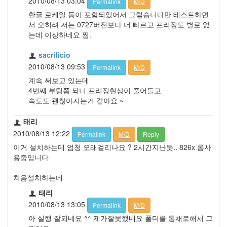
2010/08/13 03:04
Permalink
M/D
한글 로케일 등이 포함되있어서 그렇습니다만 테스트하면
서 오히려 저는 0727버전보다 더 빠르고 프리징도 별로 없
는데 이상하네요 쩝.
sacrificio
2010/08/13 09:53
Permalink
M/D
계속 써보고 있는데
4번째 부팅쯤 되니 프리징현상이 줄어들고
속도도 괜찮아지는거 같아요 ~
태리
2010/08/13 12:22
Permalink
M/D
Reply
이거 설치하는데 엄청 오래걸리나요 ? 2시간지난듯.. 826x 롬사
용중입니다
처음설치하는데
태리
2010/08/13 13:05
Permalink
M/D
아 실행 잘되네요 ^^ 제가잘못했네요 폴더를 통채로해서 그