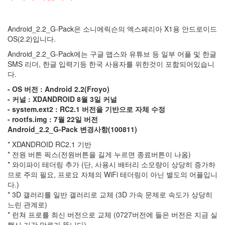
자
와
컴
Android_2.2_G-Pack은 소니에릭슨의 엑스페리아 X1용 안드로이드
퓨
OS(2.2)입니다.
텍
스
Android_2.2_G-Pack에는 구글 맵스와 유튜브 등 일부 어플 및 한글
기
SMS 리더, 한글 입력기등 한국 사용자를 위한것이 포함되어있습니
사
다.
센
- OS 버전 : Android 2.2(Froyo)
소
- 커널 : XDANDROID 8월 3일 커널
지
- system.ext2 : RC2.1 버전을 기반으로 자체 수정
베
리
- rootfs.img : 7월 22일 버전
즈
Android_2.2_G-Pack 변경사항(100811)
웹
쉐
* XDANDROID RC2.1 기반
어
* 전원 버튼 픽스(전원버튼을 길게 누르면 종료버튼이 나옴)
배
* 와이파이 테더링 추가 (단, 사용시 배터리 소모량이 상당히 증가하
포
므로 주의 필요, 프로요 자체의 WiFi 테더링이 아닌 별도의 어플입니
중
단
다.)
미
* 3D 갤러리를 일반 갤러리로 교체 (3D 가속 문제로 속도가 상당히
디
느린 관계로)
어
* 런쳐 프로를 최신 버전으로 교체 (0727버전에 들은 버전은 지금 실
위
행시 기간 만료가 뜹니다)