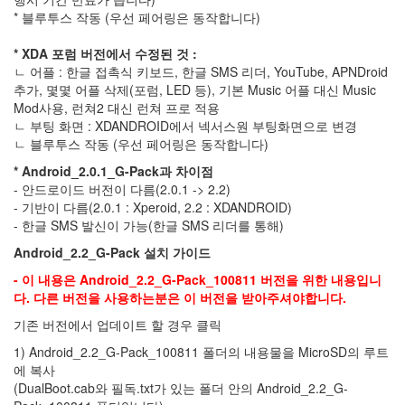
키
* 블루투스 작동 (우선 페어링은 동작합니다)
Parse
Cormicial
* XDA 포럼 버전에서 수정된 것 :
경
ㄴ 어플 : 한글 접촉식 키보드, 한글 SMS 리더, YouTube, APNDroid
질
추가, 몇몇 어플 삭제(포럼, LED 등), 기본 Music 어플 대신 Music
GPH
Mod사용, 런쳐2 대신 런쳐 프로 적용
ㄴ 부팅 화면 : XDANDROID에서 넥서스원 부팅화면으로 변경
숭
ㄴ 블루투스 작동 (
우선 페어링은 동작합니다)
실
대
* Android_2.0.1_G-Pack과 차이점
ILCE-
- 안드로이드 버전이 다름(2.0.1 -> 2.2)
3000
- 기반이 다름(2.0.1 : Xperoid, 2.2 : XDANDROID)
모
- 한글 SMS 발신이 가능(한글 SMS 리더를 통해)
토
쿼
Android_2.2_G-Pack 설치 가이드
티
다
- 이 내용은 Android_2.2_G-Pack_100811 버전을 위한 내용입니
음
다. 다른 버전을 사용하는분은 이 버전을 받아주셔야합니다.
뷰
기존 버전에서 업데이트 할 경우 클릭
Android
OZ178
1) Android_2.2_G-Pack_100811 폴더의 내용물을 MicroSD의 루트
무
에 복사
미
(DualBoot.cab와 필독.txt가 있는 폴더 안의 Android_2.2_G-
트