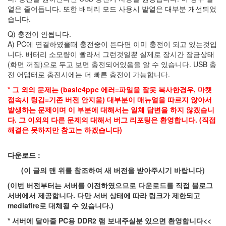
금
열은 줄어듭니다. 또한 배터리 모드 사용시 발열은 대부분 개선되었
제
개
습니다.
편
Q) 충전이 안됩니다.
K
A) PC에 연결하였을때 충전중이 뜬다면 이미 충전이 되고 있는것입
리
니다. 배터리 소모량이 빨라서 그런것일뿐 실제로 장시간 잠금상태
그
(화면 꺼짐)으로 두고 보면 충전되어있음을 알 수 있습니다. USB 충
전 어댑터로 충전시에는 더 빠른 충전이 가능합니다.
콘
로
* 그 외의 문제는 (basic4ppc 에러=파일을 잘못 복사한경우, 마켓
짧
접속시 팅김=기존 버전 안지움) 대부분이 매뉴얼을 따르지 않아서
은
발생하는 문제이며 이 부분에 대해서는 일체 답변을 하지 않겠습니
주
다. 그 이외의 다른 문제의 대해서 버그 리포팅은 환영합니다. (직접
소
해결은 못하지만 참고는 하겠습니다)
레
인
보
다운로드 :
우
브
(이 글의 맨 위를 참조하여 새 버전을 받아주시기 바랍니다)
릿
지
(이번 버전부터는 서버를 이전하였으므로 다운로드를 직접 블로그
알
서버에서 제공합니다. 다만 서버 상태에 따라 링크가 제한되고
힐
mediafire로 대체될 수 있습니다.)
랄
블
* 서버에 달아줄 PC용 DDR2 램 보내주실분 있으면 환영합니다<<