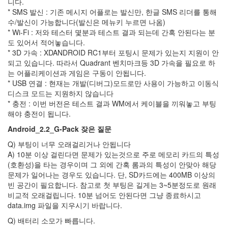
니다.
노
* SMS 발신 : 기존 메시지 어플로는 발신만, 한글 SMS 리더를 통해
야
수/발신이 가능합니다(발신은 메뉴키 누르면 나옴)
android-
* Wi-Fi : 저와 테스터 몇분과 테스트 결과 되는데 간혹 안된다는 분
x86
도 있어서 적어놓습니다.
남
부
* 3D 가속 : XDANDROID RC1부터 포팅시 문제가 있는지 지원이 안
대
되고 있습니다. 따라서 Quadrant 벤치마크등 3D 가속을 필요로 하
2012
는 어플리케이션과 게임은 구동이 안됩니다.
시즌
* USB 연결 : 현재는 개발(디버그)모드로만 사용이 가능하고 이동식
카
디스크 모드는 지원하지 않습니다
메
* 충전 : 이번 버전은 테스트 결과 WM에서 케이블을 끼워놓고 부팅
라
해야 충전이 됩니다.
셔
츠
Android_2.2_G-Pack
잦은 질문
개
Q) 부팅이 너무 오래걸리거나 안됩니다
발
A) 10분 이상 걸린다면 문제가 있는것으로 주로 메모리 카드의 특성
자
(호환성)을 타는 경우이며 그 외에 간혹 롬과의 특성이 안맞아 해당
센
문제가 일어나는 경우도 있습니다.
단, SD카드에는 400MB 이상의
터
빈 공간이 필요합니다. 참고로 첫 부팅은 길게는 3~5분정도로 원래
두
비교적 오래걸립니다. 10분 넘어도 안된다면 그냥 종료하시고
루
data.img 파일을 지우시기 바랍니다.
미
A333
Q) 배터리 소모가 빠릅니다.