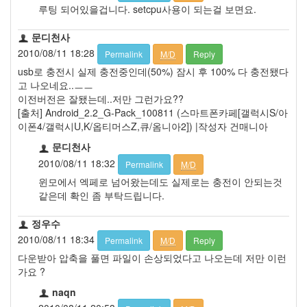
루팅 되어있을겁니다. setcpu사용이 되는걸 보면요.
문디천사
2010/08/11 18:28
Permalink
M/D
Reply
usb로 충전시 실제 충전중인데(50%) 잠시 후 100% 다 충전됐다
고 나오네요..ㅡㅡ
이전버전은 잘됐는데..저만 그런가요??
[출처] Android_2.2_G-Pack_100811 (스마트폰카페[갤럭시S/아
이폰4/갤럭시U,K/옵티머스Z,큐/옴니아2]) |작성자 건매니아
문디천사
2010/08/11 18:32
Permalink
M/D
윈모에서 엑페로 넘어왔는데도 실제로는 충전이 안되는것
같은데 확인 좀 부탁드립니다.
정우수
2010/08/11 18:34
Permalink
M/D
Reply
다운받아 압축을 풀면 파일이 손상되었다고 나오는데 저만 이런
가요 ?
naqn