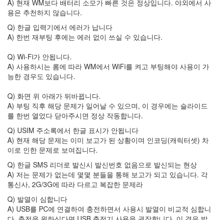
A) 현재 WM보다 배터리 소모가 빠른 것은 정상입니다. 야외에서 사
조
건
용은 추천하지 않습니다.
도
Q) 한글 입력기에서 에러가 납니다
노
A) 한번 재부팅 후에는 에러 없이 쓰실 수 있습니다.
키
아
X6
Q) Wi-Fi가 안됩니다.
Xperoid
A) 사용하시는 롬에 따라 WM에서 WiFi를 켜고 부팅해야 사용이 가
능한 경우도 있습니다.
이
천
수
Q) 화면 위 아래가 뒤바뀝니다.
김
A) 부팅 직후 해당 문제가 일어날 수 있으며, 이 경우에는 슬라이드
이
를 한번 열었다 닫아주시면 정상 작동합니다.
섭
패
Q) USIM 주소록에서 한글 표시가 안됩니다
치
A) 현재 해당 문제는 이미 보고가 된 상황이며 인코딩(캐릭터셋) 차
이로 인한 문제로 보여집니다.
1
년
Q) 한글 SMS 리더로 발신시 발신번호 없음으로 발신되는 현상
만
A) 저는 문제가 없는데 몇몇 분들을 통해 보고가 되고 있습니다. 각
의
복
통신사, 2G/3G에 따라 다르고 복잡한 문제라
구
Q) 발열이 심합니다
IUFC
A) USB를 PC에 연결하여 충전하면서 사용시 발열이 비교적 심합니
요
다. 충전을 원하신다면 USB 충전기 사용을 권장합니다. 이 경우 발