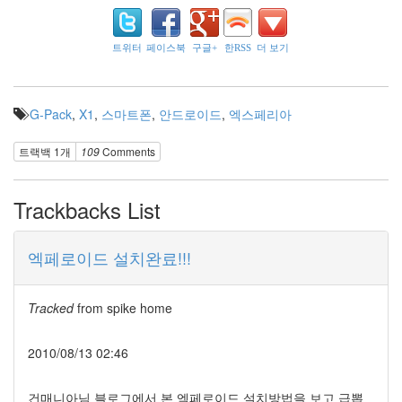
로
그
모
트위터
페이스북
구글+
한RSS
더 보기
듈
오
와
G-Pack
,
X1
,
스마트폰
,
안드로이드
,
엑스페리아
쿠
다
니
트랙백 1개
109
Comments
Notices
Trackbacks List
Find!
엑페로이드 설치완료!!!
Tracked
from
spike home
2010/08/13 02:46
건매니아님 블로그에서 본 엑페로이드 설치방법을 보고 급뽑