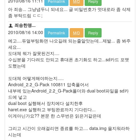
2010/08/16 11:11
Permalink
M/D
Reply
아 죄송... 그냥냅두니 되네요... 글 비밀번호가 멋대로라 좀 삭제
좀 부탁드림 ㄷㄷ;
죄송한뎅...
2010/08/16 14:00
Permalink
M/D
Reply
에고....듀얼부팅화면 나오길래 되는줄알앗는데...제발... 좀 봐주
세요...
도대체 뭐가 잘못된건지....
수십분을 기다려도 안되고 휴대폰 초기화도 하고...sd카드 포맷
도했는데
도대체 어떻게해야하는지.....
Android_2.2_G-Pack 100811 압축풀어서
내부에 있는Android_2.2_G-Pack폴더와 dual boot파일을 sd카
드에 넣고
dual boot 실행해서 장치에다 설치한후
haret.exe 실행하고 부팅완료까지 기다린다...
이게아닌가요?? 본문 한 스무번은 읽은거같은데
그리고 시간이 오래걸리면 종료를 하고.... data.img 을지워라하
시는데