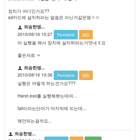
장치가 어디인가요??
sd카드에 설치하라는 말씀은 아닌거같은뎅ㅇㅇ
죄송한뎅...
2010/08/16 10:27
Permalink
M/D
아 실행을 해서 장치에 설치하라는거엿내ㅔ요
좋은자료 ㄳ
죄송한뎅...
2010/08/16 10:36
Permalink
M/D
실행은 어떻게 하는건가요???
Haret.exe를 실행해봣는데여...
fail이라는단어가 마지막에 뜨는데...
왜안되는걸까요...
죄송한뎅...