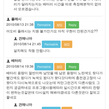
리가 달라지는지는 배터리 시간을 따로 측정해본적이 없어
서 모르겠습니다.
플래시
2010/08/13 21:38
Permalink
M/D
Reply
어도비 플래시는 지원 불가인가요 아직 구현이 안된건가요??
건매니아
2010/08/14 21:45
Permalink
M/D
설치해도 작동 안됩니다.
배터리
2010/08/14 19:36
Permalink
M/D
Reply
배터리 용량이 절반이하 남앗을 때 남은 용량이 노란색도 됫다가
빨간색도 됬다가 녹색도 됬다가 왓다갓다하며 충전경고창이 나
왓다가 다시녹색으로도 나오는데 저만그런건지 다른사람도 그
런지 궁금하네요 프로그램사용에따라 실시간으로 배터리 잔량
이 변하는것같은데 다시설치 해봐야겠네요 다른것은다 잘되고
좋네요
건매니아