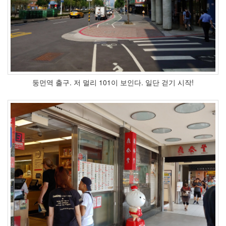
판
매
헤
스
버
거
펜
티
엄
둥먼역 출구. 저 멀리 101이 보인다. 일단 걷기 시작!
SKT
전
지
훈
련
로
스
트
테
리
토
리
아
사
노
야
허