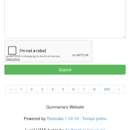
Submit
«
1
2
3
4
5
6
7
8
249
»
Gunmania's Website
Powered by
Textcube 1.10.10 : Tempo primo
Lucid HTML5 skin by
daybreaker
/
inureyes