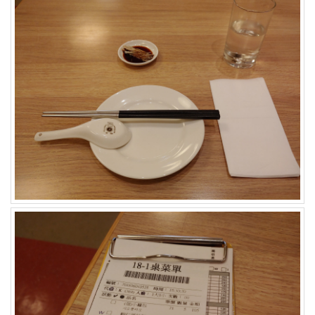
상
무
모
토
쿼
티
문
법
방
문
자
미
니
굼
PC
견
적
SDK
해
양
공
원
선
수
소