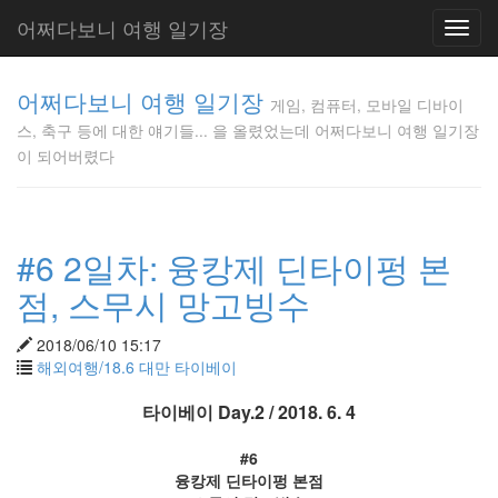
어쩌다보니 여행 일기장
Toggl
navig
게임, 컴퓨
어쩌다보니 여행 일기장
터, 모바일
게임, 컴퓨터, 모바일 디바이
디바이스,
스, 축구 등에 대한 얘기들... 을 올렸었는데 어쩌다보니 여행 일기장
축구 등에
이 되어버렸다
대한 얘기
들... 을 올
렸었는데
어쩌다보
#6 2일차: 융캉제 딘타이펑 본
니 여행 일
기장이 되
점, 스무시 망고빙수
어버렸다
Gunmania
2018/06/10 15:17
해외여행/18.6 대만 타이베이
Tag
타이베이 Day.2 / 2018. 6. 4
Cloud
범
#6
퍼
융캉제 딘타이펑 본점
카