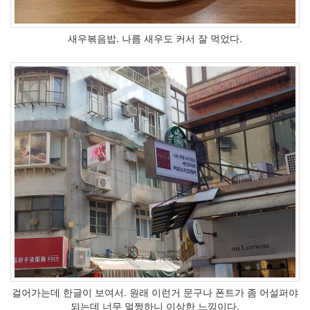
리
눅
스
새우볶음밥. 나름 새우도 커서 잘 먹었다.
3D
Notices
Find!
걸어가는데 한글이 보여서. 원래 이런거 문구나 폰트가 좀 어설퍼야
되는데 너무 멀쩡하니 이상한 느낌이다.