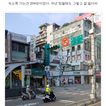
숙소쪽 가는건 204번이었다. 작년 탔을때도 그렇고 잘 밟더라