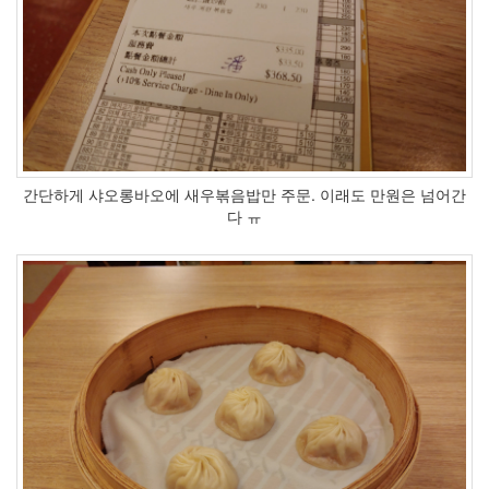
개
영
상
영
입
2
터
미
널
간단하게 샤오롱바오에 새우볶음밥만 주문. 이래도 만원은 넘어간
전
다 ㅠ
송
속
도
개
발
자
센
터
노
트
북
중
샤