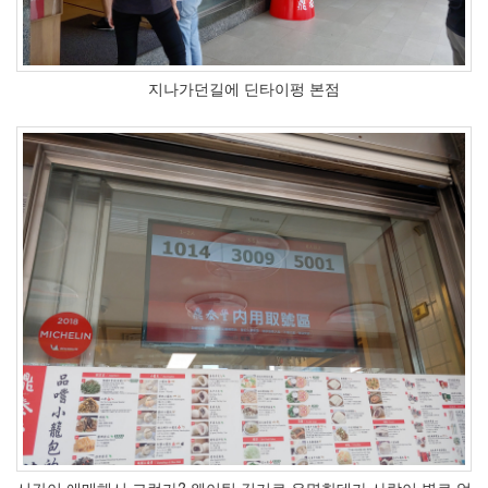
니
컴
Xamarin
펌
지나가던길에 딘타이펑 본점
웨
어
업
데
이
트
발
매
알
마
니
아
두
루
미
유
니
폼
시간이 애매해서 그런가? 웨이팅 길기로 유명한데가 사람이 별로 없