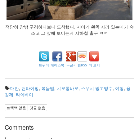
적당히 창밖 구경하다보니 도착했다. 저어기 왼쪽 자라 있는데가 숙
소고 그 앞에 보이는게 지하철 출구 ㅋㅋ
트위터
페이스북
구글+
한RSS
더 보기
대만
,
딘타이펑
,
볶음밥
,
샤오롱바오
,
스무시 망고빙수
,
여행
,
융
캉제
,
타이베이
트랙백 없음
댓글 없음
Comments