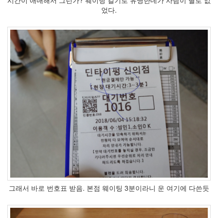
었다.
숭
실
대
Immortality
: Lost
Territory
월
드
범
퍼
카
배
틀
럼
블
NeoCD2X
이
효
균
IUFC
다
그래서 바로 번호표 받음. 본점 웨이팅 3분이라니 운 여기에 다쓴듯
음
뷰
상
주