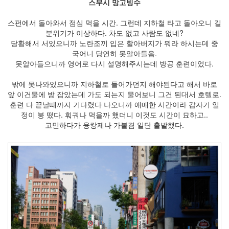
스무시 망고빙수
PGM2010
FRG83
스펀에서 돌아와서 점심 먹을 시간. 그런데 지하철 타고 돌아오니 길
분위기가 이상하다. 차도 없고 사람도 없네?
성
남
당황해서 서있으니까 노란조끼 입은 할아버지가 뭐라 하시는데 중
일
국어니 당연히 못알아들음.
화
못알아들으니까 영어로 다시 설명해주시는데 방공 훈련이었다.
천
마
밖에 못나와있으니까 지하철로 들어가던지 해야된다고 해서 바로
기
내
앞 이건물에 방 잡았는데 가도 되는지 물어보니 그건 된대서 호텔로.
식
훈련 다 끝날때까지 기다렸다 나오니까 애매한 시간이라 갑자기 일
요
정이 붕 떴다. 훠궈나 먹을까 했더니 이것도 시간이 묘하고..
코
고민하다가 융캉제나 가볼겸 일단 출발했다.
하
마
2012
요
금
제
개
편
한
정