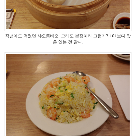
오
둔
화
트
랙
포
인
작년에도 먹었던 샤오롱바오. 그래도 본점이라 그런가? 101보다 맛
트
은 있는 것 같다.
하
네
다
인
천
유
나
이
티
드
XT720