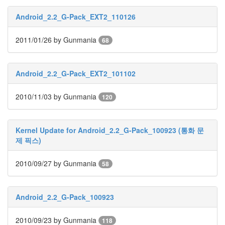
블
로
Android_2.2_G-Pack_EXT2_110126
그
색
2011/01/26
by Gunmania
68
종
이
왕
자
Android_2.2_G-Pack_EXT2_101102
아
레
스
2010/11/03
by Gunmania
120
고
탄
다
Kernel Update for Android_2.2_G-Pack_100923 (통화 문
인
제 픽스)
천
패
2010/09/27
by Gunmania
58
치
베
스
Android_2.2_G-Pack_100923
트
후
기
2010/09/23
by Gunmania
118
방