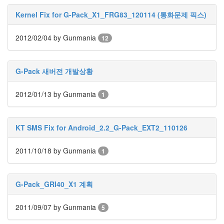
퇴
회
Kernel Fix for G-Pack_X1_FRG83_120114 (통화문제 픽스)
원
키
2012/02/04
by Gunmania
12
보
드
나
참
G-Pack 새버전 개발상황
어
이
가
2012/01/13
by Gunmania
1
없
어
서
KT SMS Fix for Android_2.2_G-Pack_EXT2_110126
중
샤
오
2011/10/18
by Gunmania
1
둔
화
SNES
fatsal
G-Pack_GRI40_X1 계획
등
산
2011/09/07
by Gunmania
5
철
도