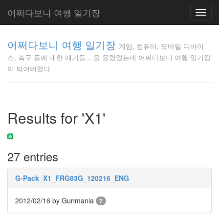
어쩌다보니 여행 일기장
Toggl
navig
게임, 컴퓨
어쩌다보니 여행 일기장
터, 모바일
게임, 컴퓨터, 모바일 디바이
디바이스,
스, 축구 등에 대한 얘기들... 을 올렸었는데 어쩌다보니 여행 일기장
축구 등에
이 되어버렸다
대한 얘기
들... 을 올
렸었는데
어쩌다보
Results for 'X1'
니 여행 일
기장이 되
어버렸다
Gunmania
27 entries
G-Pack_X1_FRG83G_120216_ENG
Tag
Cloud
2012/02/16
by Gunmania
7
2013
탈