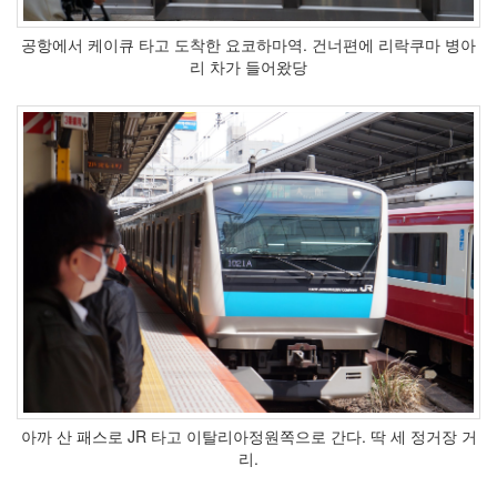
베
이
직
공항에서 케이큐 타고 도착한 요코하마역. 건너편에 리락쿠마 병아
발
리 차가 들어왔당
열
카
드
리
더
기
남
부
대
콘
로
전
망
대
서
버
전
국
아까 산 패스로 JR 타고 이탈리아정원쪽으로 간다. 딱 세 정거장 거
호
리.
환