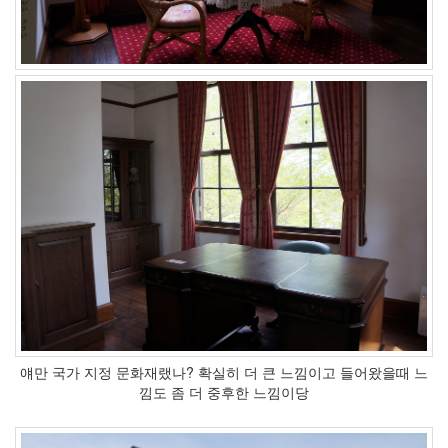
얘만 국가 지정 문화재랬나? 확실히 더 큰 느낌이고 들어왔을때 느
낌도 좀 더 중후한 느낌이당