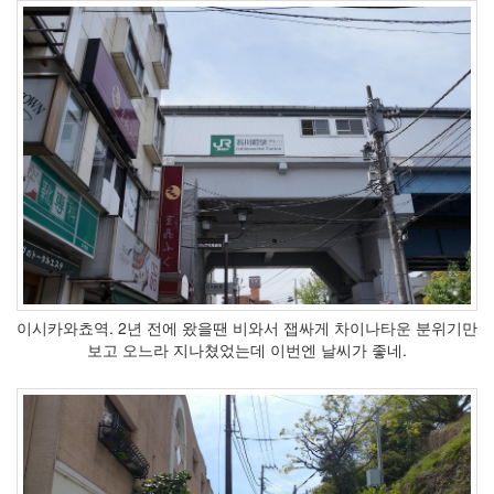
윤
쥰
하
허
니
컴
스
펀
혈
십
자
오
와
쿠
다
니
이시카와쵸역. 2년 전에 왔을땐 비와서 잽싸게 차이나타운 분위기만
선
보고 오느라 지나쳤었는데 이번엔 날씨가 좋네.
수
소
개
영
상
전
지
훈