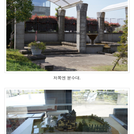
저쪽엔 분수대.