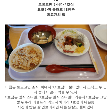
리
토요코인 하네다 / 조식
그
요코하마 블러프 18번관
25
외교관의 집
라
운
드
엑
페
로
이
드
러
시
아
점
심
문
학
경
아침은 토요코인 조식. 하네다 1,2호점이 붙어있어서 조식도 두 군
기
데 중에서 골라 먹을 수 있다.
장
2호점은 양식 스타일, 1호점은 일식 스타일이라는데 2호점은 그냥
오
빵 위주라 어설프게 먹느니 차라리 1호점이 나은듯!
페
사진에 밥은 잘 안보이지만 나름 닭살도 들어있다.
라