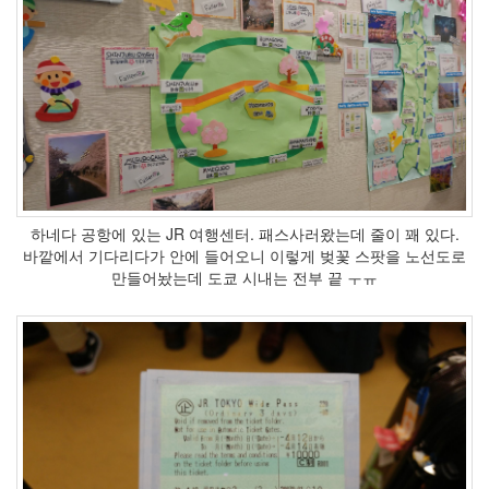
Emini
시
먼
강
등
권
분
해
옵티
머스
LTE3
하네다 공항에 있는 JR 여행센터. 패스사러왔는데 줄이 꽤 있다.
맞
바깥에서 기다리다가 안에 들어오니 이렇게 벚꽃 스팟을 노선도로
트
레
만들어놨는데 도쿄 시내는 전부 끝 ㅜㅠ
이
드
우
분
투
추
첨
써
멀
그
리