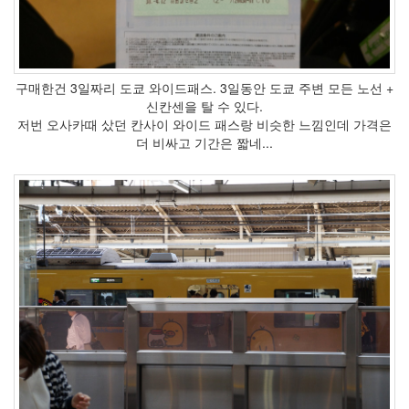
스
호
텔
인
구매한건 3일짜리 도쿄 와이드패스. 3일동안 도쿄 주변 모든 노선 +
천
신칸센을 탈 수 있다.
국
저번 오사카때 샀던 칸사이 와이드 패스랑 비슷한 느낌인데 가격은
제
더 비싸고 기간은 짧네...
공
항
로
프
웨
이
신
주
쿠
GitHub
할
부
끝!
다
크