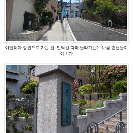
련
요
금
제
개
편
Cormicial
구
글
이탈리아 정원으로 가는 길. 언덕길 따라 올라가는데 나름 건물들이
힐
예쁘다
튼
1.7
android-
x86
PSP
Notices
Find!