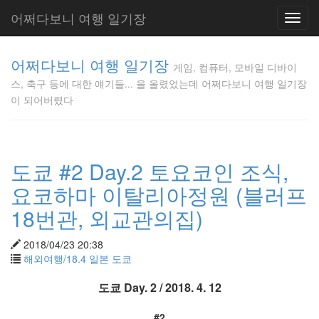
어쩌다보니 여행 일기장
Toggl
navig
게임, 컴퓨
어쩌다보니 여행 일기장
터, 모바일
게임, 컴퓨터, 모바일 디바이
디바이스,
스, 축구 등에 대한 얘기들... 을 올렸었는데 어쩌다보니 여행 일기장
축구 등에
이 되어버렸다
대한 얘기
들... 을 올
렸었는데
어쩌다보
도쿄 #2 Day.2 토요코인 조식,
니 여행 일
기장이 되
요코하마 이탈리아정원 (블러프
어버렸다
Gunmania
18번관, 외교관의집)
2018/04/23 20:38
해외여행/18.4 일본 도쿄
Tag
Cloud
도쿄 Day. 2 / 2018. 4. 12
비
바
K
#2