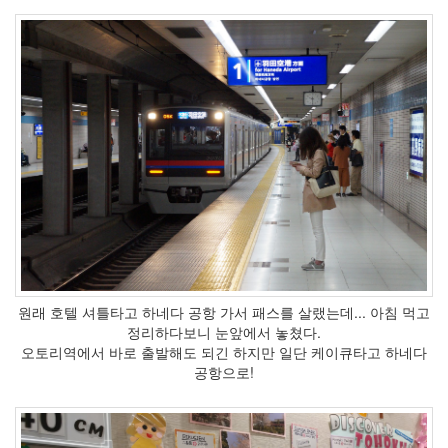
모
바
일
키
보
드
프
로
요
홈
페
이
지
함
바
그
원래 호텔 셔틀타고 하네다 공항 가서 패스를 살랬는데... 아침 먹고
광
정리하다보니 눈앞에서 놓쳤다.
고
오토리역에서 바로 출발해도 되긴 하지만 일단 케이큐타고 하네다
프
공항으로!
리
젠
터
Izair