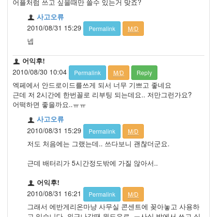
어플처럼 쓰고 싶을때만 쓸수 있는거 맞죠?
사고오류
2010/08/31 15:29
Permalink
M/D
넵
어익후!
2010/08/30 10:04
Permalink
M/D
Reply
엑페에서 안드로이드를쓰게 되서 너무 기쁘고 좋네요
근데 저 2시간에 한번꼴로 리부팅 되는데요.. 저만그런가요?
어떡하면 좋을까요..ㅠㅠ
사고오류
2010/08/31 15:29
Permalink
M/D
저도 처음에는 그랬는데.. 쓰다보니 괜찮더군요.
근데 배터리가 5시간정도밖에 가질 않아서..
어익후!
2010/08/31 16:21
Permalink
M/D
그래서 에반게리온마냥 사무실 콘센트에 꽂아놓고 사용하
고 있습니다. 외근나갈땐 윈도우로..ㅠ사실 밖에서 쓰고 싶