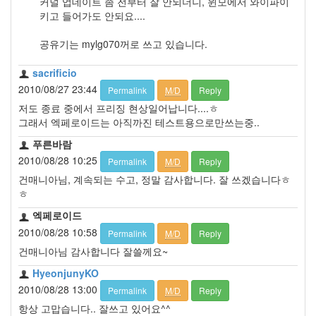
커널 업데이트 좀 전부터 잘 안되더니, 윈모에서 와이파이
아
키고 들어가도 안되요....
사
노
공유기는 mylg070꺼로 쓰고 있습니다.
야
블
sacrificio
로
2010/08/27 23:44
Permalink
M/D
Reply
그
저도 종료 중에서 프리징 현상일어납니다....ㅎ
2011
시즌
그래서 엑페로이드는 아직까진 테스트용으로만쓰는중..
Neopeek
푸른바람
X200
2010/08/28 10:25
Permalink
M/D
Reply
김
건매니아님, 계속되는 수고, 정말 감사합니다. 잘 쓰겠습니다ㅎ
남
ㅎ
일
엑페로이드
윈
도
2010/08/28 10:58
Permalink
M/D
Reply
우
건매니아님 감사합니다 잘쓸께요~
서
버
HyeonjunyKO
CyanogenMod6
2010/08/28 13:00
Permalink
M/D
Reply
펌
항상 고맙습니다.. 잘쓰고 있어요^^
웨