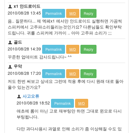
어
x1 안드로이드
연
2010/08/28 13:45
Permalink
M/D
Reply
습
음.. 질문하다... 제 엑페x1 에서만 안드로이드 실행하면 가끔씩
경
스피커에서 고주파소리들리는것인가요? 다른님들도 확인부탁
기
드립니다. 귀를 스피커에 가까이 .. 아마 고주파 소리가 ;;;
바
이
골드
야
2010/08/28 14:39
Permalink
M/D
Reply
센
꾸준한 업데이트 감사드립니다~ ^^
소
지
우악
문
2010/08/28 17:20
학
Permalink
M/D
Reply
포
저도 한번 써보고 싶네요 그런데 적용 후에 다시 원래 대로 돌아
인
올수 있는건가요?
트
사고오류
버
2010/08/28 18:52
Permalink
M/D
그
애초에 롬이 아닌 고로 재부팅만 하면 그대로 윈모로 다시
삽
부팅됩니다.
질
기
다만 과다사용시 과열로 인해 소리가 좀 이상해질 수도 있
온