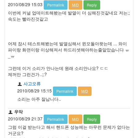
2010/08/29 15:03
Permalink
M/D
Reply
유
이번에 커널 업데이트해봤는데 발열이 더 심해진것같네요 저는;;
니
속도는 빨라진것같고
폼
추
첨
어제 잠시 테스트해봤는데 발열심해서 윈모돌아왓는데 ... 와이
Notices
파이랑 화면이랑 이상해져서 하드리셋해야하는줄알았습니다 ㅠ
_ㅠ
Find!
그런데 이거 소리가 안나는데 원래 소리안나요? ㄷㄷ
제꺼만 그런건가..;;?
사고오류
2010/08/29 15:15
Permalink
M/D
소리는 아주 잘납니다..
우악
2010/08/29 21:37
Permalink
M/D
Reply
그럼 이걸 받는다고 해서 핸드폰 성능에는 아무런 문제가 없다는
거군요?