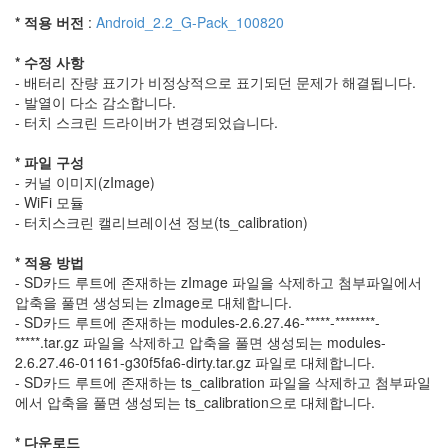
항
* 적용 버전
:
Android_2.2_G-Pack_100820
선
수
* 수정 사항
선
발
- 배터리 잔량 표기가 비정상적으로 표기되던 문제가 해결됩니다.
- 발열이 다소 감소합니다.
게
- 터치 스크린 드라이버가 변경되었습니다.
시
판
* 파일 구성
타
- 커널 이미지(zImage)
오
위
- WiFi 모듈
안
- 터치스크린 캘리브레이션 정보(ts_calibration)
공
항
* 적용 방법
오
- SD카드 루트에 존재하는 zImage 파일을 삭제하고 첨부파일에서
피
압축을 풀면 생성되는 zImage로 대체합니다.
셜
- SD카드 루트에 존재하는 modules-2.6.27.46-*****-********-
할
부
*****.tar.gz 파일을 삭제하고 압축을 풀면 생성되는 modules-
끝!
2.6.27.46-01161-g30f5fa6-dirty.tar.gz 파일로 대체합니다.
소
- SD카드 루트에 존재하는 ts_calibration 파일을 삭제하고 첨부파일
니
에서 압축을 풀면 생성되는 ts_calibration으로 대체합니다.
집
단
* 다운로드