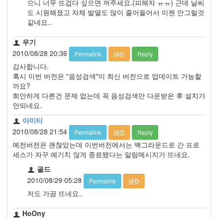
으니 너무 뜨겁다 싶으면 꺼주세요.(피해자 ㅠㅠ) 근데 날씨
라
도 시원해졌고 자체 발열도 많이 줄어들어서 이젠 안그럴것
인
같네요..
시
먼
우기
권
한
2010/08/28 20:36
Permalink
M/D
Reply
대
감사합니다.
전
혹시 이번 버전은 "음성검색"이 최신 버전으로 업데이트 가능할
시
까요?
티
즌
희안하게 다른건 문제 없는데 꼭 음성검색만 다운받은 후 설치가
CPU
안되네요.
혁
아미티
명
광
2010/08/28 21:54
Permalink
M/D
Reply
장
예전버전은 괜찮았는데 이번버전에서는 백그라운드로 간 프로
노
세스가 자꾸 예기치 않게 종료됐다는 알림메시지가 뜨네요.
가
타
골드
게
2010/08/29 05:28
Permalink
M/D
임
저도 가끔 뜨네요..
개
발
HoOny
HD2