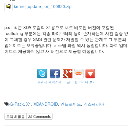
소
송
kernel_update_for_100820.zip
jQuery
롯
폰
p.s : 최근 XDA 포럼의 X1용으로 새로 배포된 버전에 포함된
기
rootfs.img 부분에는 각종 라이브러리 등이 존재하는데 사전 검증 없
경
이 교체할 경우 SMS 관련 문제가 재발할 수 있는 관계로 그 부분의
찰
청
업데이트는 보류중입니다. 시스템 파일 역시 동일합니다. 따로 업데
축
이트로 제공하지 않고 새 버전으로 제공할 예정입니다.
구
단
혈
십
자
트위터
페이스북
구글+
한RSS
더 보기
카
메
라
문
G-Pack
,
X1
,
XDANDROID
,
안드로이드
,
엑스페리아
학
경
기
트랙백 없음
25
Comments
장
Cormicial
Guarani