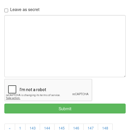
Leave as secret
Submit
«
1
143
144
145
146
147
148