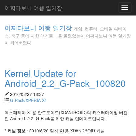
어쩌다보니 여행 일기장
Toggl
navig
게임, 컴퓨
어쩌다보니 여행 일기장
터, 모바일
게임, 컴퓨터, 모바일 디바이
디바이스,
스, 축구 등에 대한 얘기들... 을 올렸었는데 어쩌다보니 여행 일기장
축구 등에
이 되어버렸다
대한 얘기
들... 을 올
렸었는데
어쩌다보
Kernel Update for
니 여행 일
기장이 되
Android_2.2_G-Pack_100820
어버렸다
Gunmania
2010/08/27 18:37
G-Pack/XPERIA X1
Tag
엑스페리아 X1용 안드로이드(XDANDROID)의 커스터마이징 버전
Cloud
인 Android_2.2_G-Pack을 위한 커널 업데이트입니다.
김
포
* 커널 정보
: 2010/8/20 일자 X1용 XDANDROID 커널
공