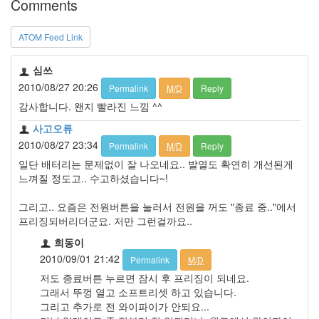
Comments
CMS
원
ATOM Feed Link
더
스
완
심쓰
야
2010/08/27 20:26
Permalink
M/D
Reply
마
감사합니다. 왠지 빨라진 느낌 ^^
시
타
사고오류
공
원
2010/08/27 23:34
Permalink
M/D
Reply
타
일단 배터리는 문제없이 잘 나오네요.. 발열도 확연히 개선된게
이
느껴질 정도고.. 수고하셨습니다~!
베
이
그리고.. 요즘은 전원버튼을 눌러서 전원을 꺼도 "종료 중.."에서
엘
프리징되버리더군요. 저만 그런걸까요..
리
오
희동이
워
2010/09/01 21:42
Permalink
M/D
드
저도 종료버튼 누르면 잠시 후 프리징이 되네요.
탈
그래서 뚜껑 열고 소프트리셋 하고 있습니다.
퇴
회
그리고 추가로 전 와이파이가 안되요...
원