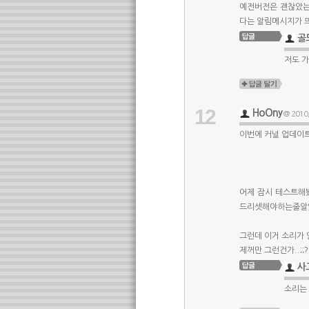
예전버전은 괜찮았는
다는 알림메시지가 
골
저도 가
12
HoOny
@ 2010/
이번에 커널 업데이
어제 잠시 테스트해
드리셋해야하는줄알
그런데 이거 소리가 
제꺼만 그런건가..;;?
사
소리는 