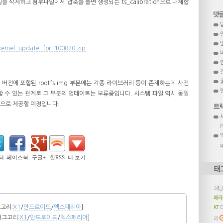
n 파일을 삭제하고 첨부파일에서 압축을 풀면 생성되는 ts_calibration으로 대체합
ernel_update_for_100820.zip
된 버전에 포함된 rootfs.img 부분에는 각종 라이브러리 등이 존재하는데 사전
할 수 있는 관계로 그 부분의 업데이트는 보류중입니다. 시스템 파일 역시 동일
전으로 제공할 예정입니다.
s
터
페이스북
구글+
한RSS
더 보기
헤딩
페라
고리:
X1
/
안드로이드
/
엑스페리아
]
KT
O
태그고리:
X1
/
안드로이드
/
엑스페리아
]
리