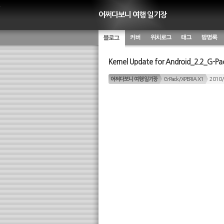
어쩌다보니 여행 일기장
블로그
커버
위치별 글
태그 구
방명록
Kernel Update for Android_2.2_G-P
름
어쩌다보니 여행 일기장
G-Pack/XPERIA X1
2010/