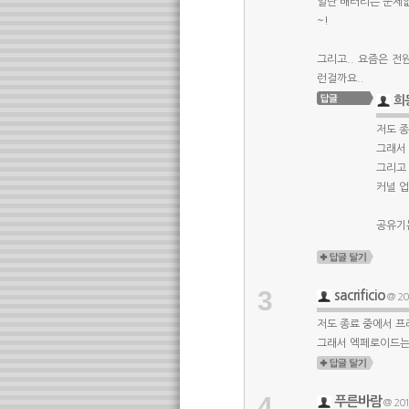
일단 배터리는 문제없
~!
그리고.. 요즘은 전
런걸까요..
희
저도 종
그래서
그리고 
커널 업
공유기는
3
sacrificio
@ 20
저도 종료 중에서 프
그래서 엑페로이드는
4
푸른바람
@ 201