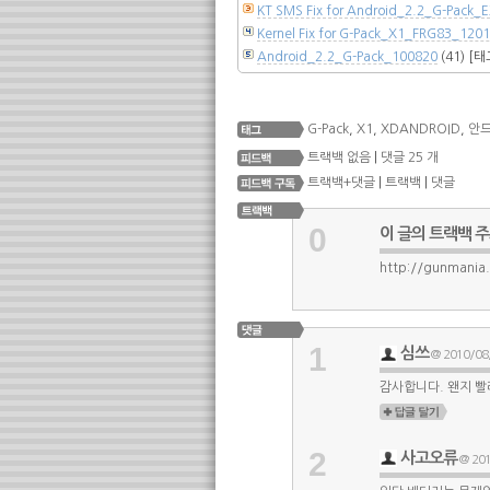
KT SMS Fix for Android_2.2_G-Pack
Kernel Fix for G-Pack_X1_FRG83_1
Android_2.2_G-Pack_100820
(41)
[태
G-Pack
,
X1
,
XDANDROID
,
안
트랙백 없음
|
댓글 25 개
트랙백+댓글
|
트랙백
|
댓글
0
이 글의 트랙백 
http://gunmania.
1
심쓰
@ 2010/08/
감사합니다. 왠지 빨
2
사고오류
@ 201