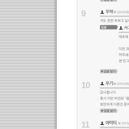
9
우악
@ 2010/08/
저도 한번 써보고 싶
사
애초에 
다만 
꺼주세
젠 안그
10
우기
@ 2010/08/
감사합니다.
혹시 이번 버전은 "
희안하게 다른건 문제
11
아미티
@ 2010/