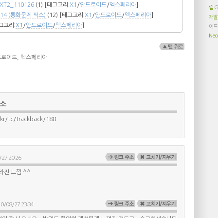
_EXT2_110126
(1)
[태그고리:
X1
/
안드로이드
/
엑스페리아
]
립
G
20114 (통화문제 픽스)
(12)
[태그고리:
X1
/
안드로이드
/
엑스페리아
]
개
그고리:
X1
/
안드로이드
/
엑스페리아
]
이
Neo
드로이드
,
엑스페리아
주소
kr/tc/trackback/188
27 20:26
라진 느낌 ^^
0/08/27 23:34