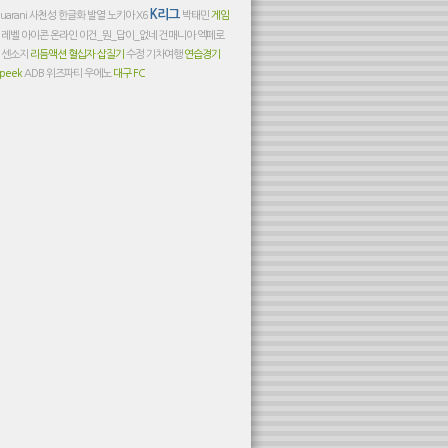
K리그
uarani
사천성
한글화
발열
노키아 X6
박태민
게임
발
레벨 아이콘
온라인
이건_뭔_답이_없네
건매니아
엑페로
드
센소지
리듬액션
혈십자
삽질기
수정
기차여행
연습경기
peek
ADB
위즈파티
우에노
대구 FC