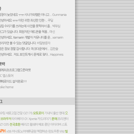
답장이 늦었네요 ㅜㅠ 시나가와행은 아니고 ...
Gunmania
안녕하세요 ㅠㅠ 이런 귀한 최신판 인천-...
쿠딜
빌립 수리기를 쓰려는데 사진을 못찍어서 좀...
넥부심
버그가 있습니다. 회원차단 애드온을 적용...
마신
안녕하세요. Xamarin 개발자 커뮤니티를 운...
xamarin
관리자만 볼 수 있는 댓글입니다.
비밀방문자
좋은 정보 정말 감사합니다. 마크다운에서 ...
김한솔
안녕하세요 . 저도 포인트캐시 문제로 찾다...
Happiness
세계최초프로그램오픈마켓
PC 앱스토어
엑페로이드 설치완료!!!
pike home
슈팅
새로고침
건담
OZ178
모토로이
기내식
울산 현대
오
 브라우저
타이베이101
Xperia
카드리더기
분해
프리젠터
Z1035
전국호환
베리즈 웹쉐어 배포 중단
아이리버 스토
GPH
x86
미나토노미에루공원
액정파손
윈도우폰
Wiz
빌