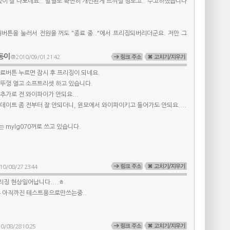
이 잘 나오네요.. 발열도 확연히 개선된게 느껴질 정도고.. 수고하셨습니다
원버튼을 눌러서 전원을 꺼도 "종료 중.."에서 프리징되버리더군요. 저만 그
동이
@ 2010/09/01 21:42
료버튼 누르면 잠시 후 프리징이 되네요.
 뚜껑 열고 소프트리셋 하고 있습니다.
추가로 전 와이파이가 안되요...
데이트 좀 전부터 잘 안되더니, 윈모에서 와이파이키고 들어가도 안되요....
 mylg070꺼로 쓰고 있습니다.
10/08/27 23:44
리징 현상일어납니다....ㅎ
 아직까진 테스트용으로만쓰는중..
0/08/28 10:25