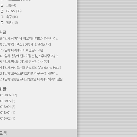
교통
(4)
G-Pack
(35)
축구
(40)
일반
(18)
#9 4일차: 삼미식당, 타오위안 더모어 라운지, 아...
#8 3일차: 컴퓨텍스 2018 개막, 난강전시장
#7 2일차: 타이베이 101 전망대 야경
#6 2일차: 융캉제 딘타이펑 본점, 스무시 망고빙수
#5 2일차: 핑시선 기차타고 스펀 다녀오기
4 1일차: 중샤오둔화 벤돔 호텔 (Vendome Hotel)
#3 1일차: 고속철도타고 대만 야구 구경, 시먼 아...
#2 1일차: 공항철도타고 팀호완 타이베이역에서 점심
2018/06
(12)
2018/05
(6)
2018/04
(8)
2018/01
(1)
2016/02
(1)