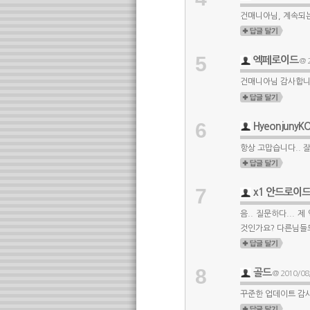
건매니아님, 계속되는
5
엑페로이드
@ 2
건매니아님 감사합니
6
HyeonjunyK
항상 고맙습니다.. 
7
x1 안드로이
음.. 질문하다...
것인가요? 다른님들도
8
골드
@ 2010/08/
꾸준한 업데이트 감