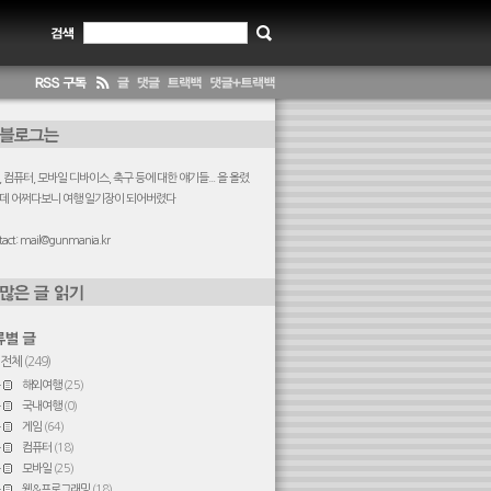
 컴퓨터, 모바일 디바이스, 축구 등에 대한 얘기들... 을 올렸
데 어쩌다보니 여행 일기장이 되어버렸다
act:
mail@gunmania.kr
전체
(249)
해외여행
(25)
국내여행
(0)
게임
(64)
컴퓨터
(18)
모바일
(25)
웹&프로그래밍
(18)