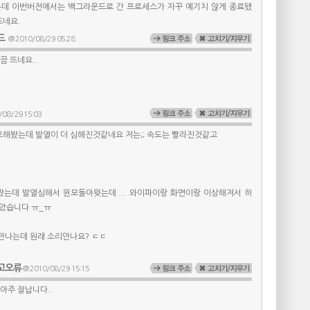
데 이번버전에서는 백그라운드로 간 프로세스가 자꾸 예기치 않게 종료됐
뜨네요.
드
@ 2010/08/29 05:28
끔 뜨네요..
08/29 15:03
트해봤는데 발열이 더 심해진것같네요 저는;; 속도는 빨라진것같고
봤는데 발열심해서 윈모돌아왓는데 ... 와이파이랑 화면이랑 이상해져서 하
았습니다 ㅠ_ㅠ
안나는데 원래 소리안나요? ㄷㄷ
고오류
@ 2010/08/29 15:15
아주 잘납니다..