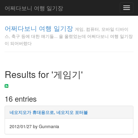
어쩌다보니 여행 일기장
Toggl
navig
게임, 컴퓨
어쩌다보니 여행 일기장
터, 모바일
게임, 컴퓨터, 모바일 디바이
디바이스,
스, 축구 등에 대한 얘기들... 을 올렸었는데 어쩌다보니 여행 일기장
축구 등에
이 되어버렸다
대한 얘기
들... 을 올
렸었는데
어쩌다보
Results for '게임기'
니 여행 일
기장이 되
어버렸다
Gunmania
16 entries
네오지오가 휴대용으로, 네오지오 포터블
Tag
Cloud
2012/01/27
by Gunmania
르
꼬