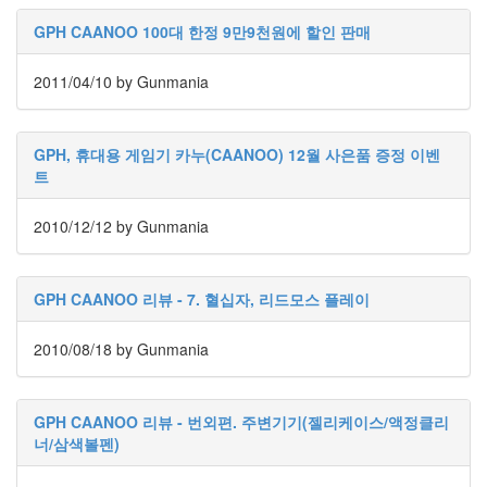
끄
GPH CAANOO 100대 한정 9만9천원에 할인 판매
OZ711
XpressEngine
2011/04/10
by Gunmania
로
망
스
카
GPH, 휴대용 게임기 카누(CAANOO) 12월 사은품 증정 이벤
트
메
인
보
2010/12/12
by Gunmania
드
블
랙
GPH CAANOO 리뷰 - 7. 혈십자, 리드모스 플레이
잭
게
2010/08/18
by Gunmania
임
기
소
니
GPH CAANOO 리뷰 - 번외편. 주변기기(젤리케이스/액정클리
X1Ubuntu
너/삼색볼펜)
위
즈