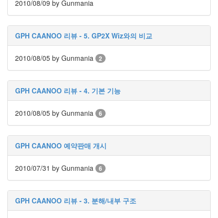
2010/08/09
by Gunmania
파
티
선
수
GPH CAANOO 리뷰 - 5. GP2X Wiz와의 비교
선
발
2010/08/05
by Gunmania
미
2
나
토
노
미
GPH CAANOO 리뷰 - 4. 기본 기능
에
루
2010/08/05
by Gunmania
공
6
원
야
마
GPH CAANOO 예약판매 개시
시
타
공
2010/07/31
by Gunmania
6
원
레
인
보
GPH CAANOO 리뷰 - 3. 분해/내부 구조
우
브