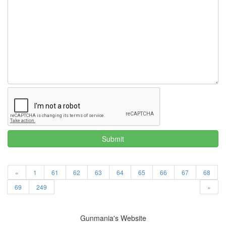
다
큐
허
정
무
2012
시즌
낙
하
산
임
중
용
리
Submit
눅
스
커
널
«
1
61
62
63
64
65
66
67
68
하
69
249
»
네
다
인
Gunmania's Website
터