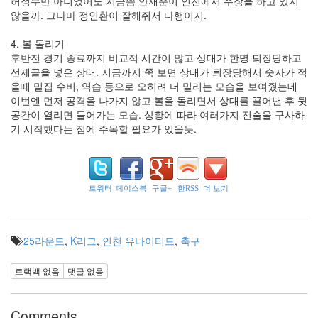
허정무만 아니었어도 지금쯤 안재준이 인천에서 주장을 하고 있지
마
크
않을까. 그나마 정인환이 잘해줘서 다행이지.
타
워
4. 볼 돌리기
픽
후반전 경기 종료까지 비교적 시간이 많고 상대가 한명 퇴장당하고
스
선제골을 넣은 상태. 지금까지 쭉 보면 상대가 퇴장당해서 숫자가 적
XIGNCODE
을때 밀집 수비, 역습 등으로 오히려 더 밀리는 모습을 보여줬는데
이번엔 먼저 공격을 나가지 않고 볼을 돌리면서 상대를 끌어낸 후 뒷
회
원
공간이 열리면 들어가는 모습. 상황에 따라 여러가지 전술을 구사하
차
기 시작했다는 점에 주목할 필요가 있을듯.
단
온
천
건
담
트위터
페이스북
구글+
한RSS
더 보기
루
머
스
25라운드
,
K리그
,
인천 유나이티드
,
축구
마
트랙백 없음
댓글 없음
트
폰
Comments