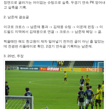
베
정면으로 굴러가는 어이없는 슈팅으로 실축. 두경기 연속 PK 얻어내
이
고 실축을 기록.
셔
츠
2. 남준재 결승골
열
람
이규로 크로스 -> 남준재 통과 -> 김재웅 슈팅 -> 이운재 펀칭 -> 미
권
드필드 지역에서 김재웅으로 연결 -> 크로스 -> 남준재 헤딩 -> 골.
한
사
찍을때만 해도 한교원이 재차 밀어넣기 전까진 골이 아닌 줄 알았는
천
데 전광판 리플레이로 확인. 2경기 연속골 기록하는 남준재.
성
Wiz
3. 20번, 주장
정
모
SKT
오
심
이
윤
표
펜
티
엄