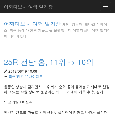
어쩌다보니 여행 일기장
Toggl
navig
게임, 컴퓨
어쩌다보니 여행 일기장
터, 모바일
게임, 컴퓨터, 모바일 디바이
디바이스,
스, 축구 등에 대한 얘기들... 을 올렸었는데 어쩌다보니 여행 일기장
축구 등에
이 되어버렸다
대한 얘기
들... 을 올
렸었는데
어쩌다보
25R 전남 홈, 11위 -> 10위
니 여행 일
기장이 되
어버렸다
2012/08/19 19:08
Gunmania
축구/인천 유나이티드
한동안 상승세 달리면서 11위까지 순위 끌어 올려놓고 제대로 삽질
하고 있는 수원 상대로 원정이긴 해도 1-3 패배 기록 후 첫 경기.
Tag
Cloud
1. 설기현 PK 실축
타
이
전반전 핸드볼 파울로 얻어낸 PK. 설기현이 키커로 나와서 골키퍼