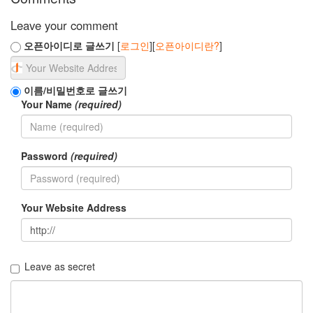
베
리
Leave your comment
즈
웹
오픈아이디로 글쓰기
[
로그인
][
오픈아이디란?
]
쉐
어
배
포
이름/비밀번호로 글쓰기
중
Your Name
(required)
단
타
오
위
Password
(required)
안
공
항
펌
Your Website Address
웨
어
우
분
투
Leave as secret
구
글
오