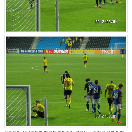
야
마
다
야
호
텔
액
정
파
손
전
송
속
도
카
누
전
지
훈
련
수
정
랜
드