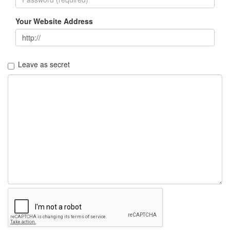
우
모
Your Website Address
바
일
미
디
Leave as secret
어
위
키
모
토
로
이
Play
Forward
GPH
이
벤
트
대
구
시
민