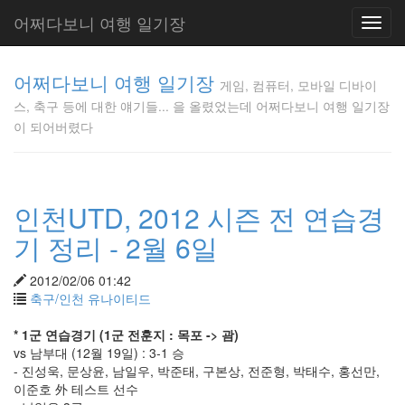
어쩌다보니 여행 일기장
Toggl
navig
게임, 컴퓨
어쩌다보니 여행 일기장
터, 모바일
게임, 컴퓨터, 모바일 디바이
디바이스,
스, 축구 등에 대한 얘기들... 을 올렸었는데 어쩌다보니 여행 일기장
축구 등에
이 되어버렸다
대한 얘기
들... 을 올
렸었는데
어쩌다보
인천UTD, 2012 시즌 전 연습경
니 여행 일
기장이 되
기 정리 - 2월 6일
어버렸다
Gunmania
2012/02/06 01:42
축구/인천 유나이티드
Tag
* 1군 연습경기 (1군 전훈지 : 목포 -> 괌)
Cloud
vs 남부대 (12월 19일) : 3-1 승
- 진성욱, 문상윤, 남일우, 박준태, 구본상, 전준형, 박태수, 홍선만,
공
식
이준호 外 테스트 선수
게