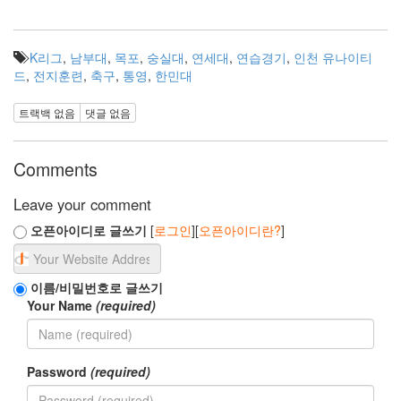
다
큐
한
K리그
,
남부대
,
목포
,
숭실대
,
연세대
,
연습경기
,
인천 유나이티
민
드
,
전지훈련
,
축구
,
통영
,
한민대
대
x86
트랙백 없음
댓글 없음
회
원
차
Comments
단
송
Leave your comment
유
걸
오픈아이디로 글쓰기
[
로그인
][
오픈아이디란?
]
우
동
A333
이름/비밀번호로 글쓰기
로
Your Name
(required)
얄
오
크
호
텔
Password
(required)
윈
도