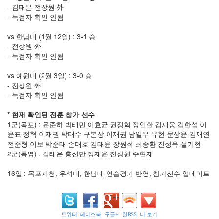
25
- 김태은 전상원 外
라
운
- 득점자 확인 안됨
드
모
vs 한남대 (1월 12일) : 3-1 승
토
- 전상원 外
쿼
- 득점자 확인 안됨
티
android-
vs 예원대 (2월 3일) : 3-0 승
x86
- 전상원 外
문
- 득점자 확인 안됨
학
Immortality
: Lost
* 현재 확인된 전훈 참가 선수
Territory
1군(목포) : 윤준하 박태민 이효균 권정혁 정인환 김재웅 김한섭 이
PGM2010
윤표 정혁 이재권 박태수 구본상 이재권 남일우 유현 문상윤 김재연
전준형 이보 박준태 손대호 김태윤 장원석 최종환 진성욱 설기현
월
드
2군(통영) : 김태은 홍선만 정재윤 전상원 주현재
범
퍼
16일 : 목포시청, 우석대, 한남대 연습경기 반영, 참가선수 업데이트
카
배
틀
럼
블
트위터
페이스북
구글+
한RSS
더 보기
오