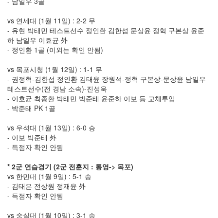
- 남일우 3골
임
기
vs 연세대 (1월 11일) : 2-2 무
내
- 유현 박태민 테스트선수 정인환 김한섭 문상윤 정혁 구본상 윤준
식
하 남일우 이효균 外
40000
- 정인환 1골 (이외는 확인 안됨)
힛
자
료
vs 목포시청 (1월 12일) : 1-1 무
실
- 권정혁-김한섭 정인환 김태윤 장원석-정혁 구본상-문상윤 남일우
블
테스트선수(전 경남 소속)-진성욱
러
- 이호균 최종환 박태민 박준태 윤준하 이보 등 교체투입
프
- 박준태 PK 1골
18
번
관
vs 우석대 (1월 13일) : 6-0 승
T60p
- 이보 박준태 外
- 득점자 확인 안됨
해
양
공
* 2군 연습경기 (2군 전훈지 : 통영-> 목포)
원
vs 한민대 (1월 9일) : 5-1 승
iframe
- 김태은 전상원 정재윤 外
- 득점자 확인 안됨
빌
립
vs 숭실대 (1월 10일) : 3-1 승