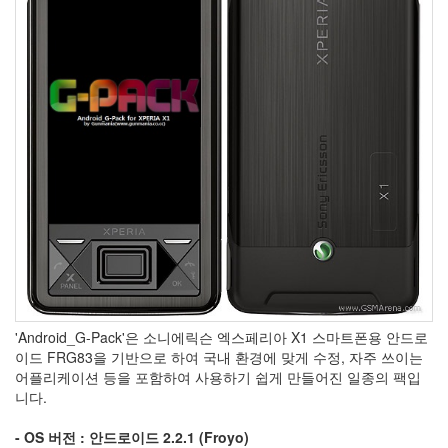
구
전
용
경
기
장
한
컴
리
눅
스
콘
로
펌
웨
어
업
데
'Android_G-Pack'은 소니에릭슨 엑스페리아 X1 스마트폰용 안드로
이
이드 FRG83을 기반으로 하여 국내 환경에 맞게 수정, 자주 쓰이는
트
어플리케이션 등을 포함하여 사용하기 쉽게 만들어진 일종의 팩입
안
니다.
드
- OS 버전 : 안드로이드 2.2.1 (Froyo)