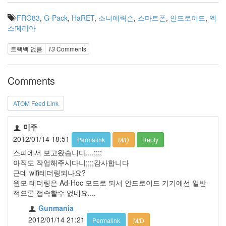
치
클
FRG83
,
G-Pack
,
HaRET
,
소니에릭슨
,
스마트폰
,
안드로이드
,
엑
릭
스페리아
버
튼
트랙백 없음
13
Comments
카
드
리
더
Comments
기
커
ATOM Feed Link
널
강
화
미주
유
2012/01/14 18:51
Permalink
M/D
Reply
리
스피에서 보고왔습니다....;;;;
아직도 작업해주시다니;;;;감사합니다
Notices
근데 wifi테더링되나요?
윈모 테더링은 Ad-Hoc 모드로 되서 안드로이드 기기에선 일반
Find!
적으론 접속할수 없네요....
Gunmania
2012/01/14 21:21
Permalink
M/D