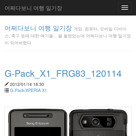
어쩌다보니 여행 일기장
Toggl
navig
게임, 컴퓨
어쩌다보니 여행 일기장
터, 모바일
게임, 컴퓨터, 모바일 디바이
디바이스,
스, 축구 등에 대한 얘기들... 을 올렸었는데 어쩌다보니 여행 일기장
축구 등에
이 되어버렸다
대한 얘기
들... 을 올
렸었는데
어쩌다보
G-Pack_X1_FRG83_120114
니 여행 일
기장이 되
어버렸다
2012/01/14 18:30
Gunmania
G-Pack/XPERIA X1
Tag
Cloud
인
천
축