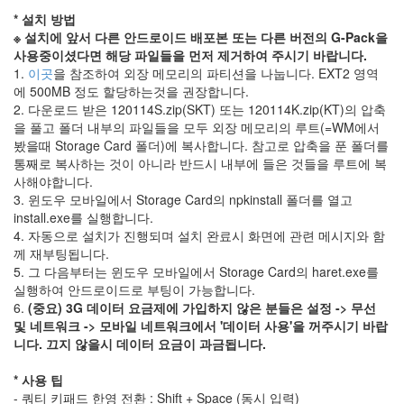
운
드
* 설치 방법
난
※ 설치에 앞서 다른 안드로이드 배포본 또는 다른 버전의 G-Pack을
강
사용중이셨다면 해당 파일들을 먼저 제거하여 주시기 바랍니다.
전
1.
이곳
을 참조하여 외장 메모리의 파티션을 나눕니다. EXT2 영역
시
에 500MB 정도 할당하는것을 권장합니다.
장
2. 다운로드 받은 120114S.zip(SKT) 또는 120114K.zip(KT)의 압축
온
을 풀고 폴더 내부의 파일들을 모두 외장 메모리의 루트(=WM에서
천
봤을때 Storage Card 폴더)에 복사합니다. 참고로 압축을 푼 폴더를
FA
컵
통째로 복사하는 것이 아니라 반드시 내부에 들은 것들을 루트에 복
사해야합니다.
료
칸
3. 윈도우 모바일에서 Storage Card의 npkinstall 폴더를 열고
32
install.exe를 실행합니다.
강
4. 자동으로 설치가 진행되며 설치 완료시 화면에 관련 메시지와 함
마
께 재부팅됩니다.
루
5. 그 다음부터는 윈도우 모바일에서 Storage Card의 haret.exe를
고
실행하여 안드로이드로 부팅이 가능합니다.
ILCE-
6.
(중요) 3G 데이터 요금제에 가입하지 않은 분들은 설정 -> 무선
3000
및 네트워크 -> 모바일 네트워크에서 '데이터 사용'을 꺼주시기 바랍
GPU
니다. 끄지 않을시 데이터 요금이 과금됩니다.
활
동
* 사용 팁
범
- 쿼티 키패드 한영 전환 : Shift + Space (동시 입력)
퍼