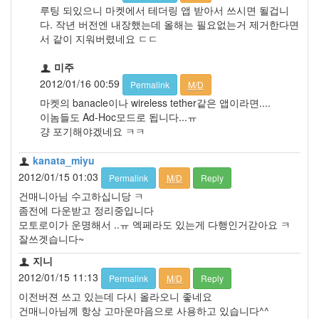
루팅 되있으니 마켓에서 테더링 앱 받아서 쓰시면 될겁니
다. 작년 버전엔 내장했는데 올해는 필요없는거 제거한다면
서 같이 지워버렸네요 ㄷㄷ
미주
2012/01/16 00:59
Permalink
M/D
마켓의 banacle이나 wireless tether같은 앱이라면....
이놈들도 Ad-Hoc모드로 됩니다...ㅠ
걍 포기해야겠네요 ㅋㅋ
kanata_miyu
2012/01/15 01:03
Permalink
M/D
Reply
건매니아님 수고하십니당 ㅋ
좀전에 다운받고 정리중입니다
모토로이가 운명해서 ..ㅠ 엑페라도 있는게 다행인거갇아요 ㅋ
잘쓰겟습니다~
지니
2012/01/15 11:13
Permalink
M/D
Reply
이전버젼 쓰고 있는데 다시 올라오니 좋네요
건매니아님께 항상 고마운마음으로 사용하고 있습니다^^