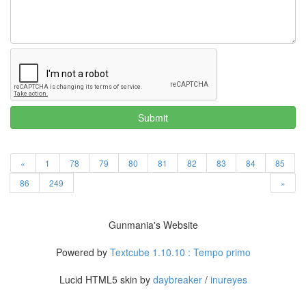
Submit
«
1
78
79
80
81
82
83
84
85
86
249
»
Gunmania's Website
Powered by
Textcube 1.10.10 : Tempo primo
Lucid HTML5 skin by
daybreaker
/
inureyes