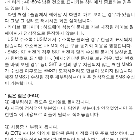
- 배터리 : 40~50% 남은 것으로 표시되는 상태에서 종료되는 경우
낙
도 있습니다.
하
- 화면 깨짐 : 슬립에서 깨어날 시 화면이 깨져 보이는 경우가 있습니
산
다 그냥 그 상태로 터치하면 화면 살아납니다.
랜
- 라이브 월페이퍼 : 하드웨어 성능의 문제로 기본 내장된 라이브 월
드
마
페이퍼가 정상적으로 동작하지 않습니다.
크
- USIM 주소록 : USIM에서 주소록을 불러올 경우 한글이 표시되지
타
않습니다. 주소록은 USIM이 아닌 구글 동기화 이용을 권장합니다.
워
- SMS : KT 버전의 경우 SKT 버전과 달리 수신된 문자의 발신번호
선
가 원번호로 표기됩니다. (예시: 인터넷 문자로 보낸경우, 발신 번호
수
를 바꿔 보낸 경우 등), SKT 버전의 경우 지원되지 않는 깨진 MMS
선
발
가 수신된 이후로는 SMS가 도착하더라도 한글이 보이지 않습니다.
햅
깨진 MMS가 수신된 경우 재부팅하셔야 이후 정상적으로 SMS 수신
틱
이 가능합니다.
야
마
* 잦은 질문 (FAQ)
다
Q) 재부팅하면 윈도우 모바일로 돌아갑니다.
야
A) 지극히 정상적인 부분입니다. 당연한 부분이라 안적었었지만 꼭
포
한번씩 이 내용으로 리플이 달려서 적어놓습니다.
항
K
Q) 사용중 재부팅이 됩니다.
리
A) EXT2 파티션 영역에 할당된 용량이 적을 경우 주로 발생하며, 그
그
이외 무거운 작업을 하다가 재부팅이 되거나 하는 경우도 존재합니