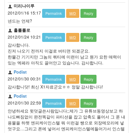
미리나이루
2012/01/16 15:17
Permalink
M/D
Reply
넨드는 언제?
홀롤롤로
2012/01/24 10:21
Permalink
M/D
Reply
감사합니다.
진저 나오기 전까지 이걸로 버티면 되겠군요.
한물간 기기지만 그놈의 쿼티에 미련이 남고 뭔가 묘한 매력이
있는 엑페라 아직도 끌어안고 있습니다. 감사합니다.
Podist
2012/01/30 00:31
Permalink
M/D
Reply
감사합니닷! 최신 X1자료군요ㅎㅎ 정말 감사합니다!
Podist
2012/01/30 22:59
Permalink
M/D
Reply
안녕하세요 윗덧글쓴사람입니다;;제가 그 유튜브동영상보고 하
나도빠짐없이 완전똑같이 파티션을 잡고 압축도 풀어서 그 푼 내
용물을 하렛 엔피케이인스텔 뭐 이런걸 쌩으로 외장메모리에 넣
엇구요…그리고 폰에 넣어서 엔피케이인스텔에들어가서 인스텔