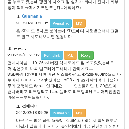
을 누르고 했는데 펭귄이 나오고 잘 설치가 되다가 갑자기 리부
팅이 되여ㅠ메시지도안뜨는데..어떡하죠?
Gunmania
2012/02/09 20:05
Permalink
M/D
흠 SD카드 문제로 보이는데 SD포매터 다운받으셔서 그걸
로 밀고 시도해보시면 될겁니다
ㅠㅠ....
2012/02/11 21:12
Permalink
M/D
Reply
건매니아님..110126skt 버젼 엑페로이드 잘 쓰고있었는데요.
더 좋은것이 나와 업그레이드하려니 안되네요.....
8GB짜리 sd인데 저번 버젼 인스톨하려고 ext2를 600mb으로 나
누어서 나머지가 7.4gb잖아요.. 8GB되게 초기화해야되나요? 아
무리 포맷해도 8gb가 안되네요..ㅠㅠ 인스톨하면 한 30초만에
끝나버리고 리부팅되고 haret눌러도 리부팅되네요.. 어찌된일인
가요ㅠㅠ부탁드립니다.
건매니아
2012/02/16 09:26
Permalink
M/D
다운로드 받은 파일 용량이 73.8MB가 맞는지 확인해보셔
야될거 같습니다. 서버가 불안정해서 가끔 완전하게 안받아