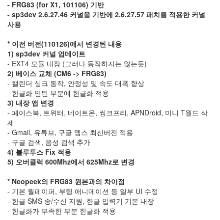
로
- FRG83 (for X1, 101106) 기반
- sp3dev 2.6.27.46 커널을 기반에 2.6.27.57 패치를 적용한 커널
이
사용
드
* 이전 버전(110126)에서 변경된 내용
대
1) sp3dev 커널 업데이트
진
- EXT4 모듈 내장 (그러나 동작하지는 않는듯)
이
2) 베이스 교체 (CM6 -> FRG83)
건
- 캘린더 싱크 동작, 안정성 및 속도 대폭 향상
_
- 한글화 안된 부분에 한글화 적용
뭔
_
3) 내장 앱 변경
답
- 페이스북, 트위터, 네이트온, 씽크프리, APNDroid, 미니 T월드 삭
이
제
_
- Gmail, 유튜브, 구글 맵스 최신버전 적용
없
네
- 구글 검색, 음성 검색 추가
4) 블루투스 Fix 적용
아
사
5) 오버클럭 600Mhz에서 625Mhz로 변경
노
야
* Neopeek의 FRG83 원본과의 차이점
발
- 기본 월페이퍼, 부팅 애니메이션 등 일부 UI 수정
매
- 한글 SMS 송/수신 지원, 한글 입력기 기본 내장
3
- 한글화가 부족한 부분 한글화 적용
라