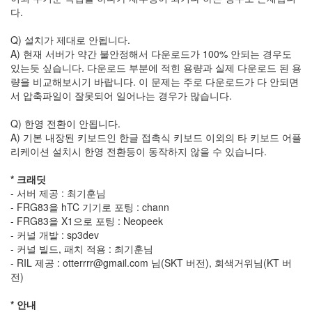
다.
연
습
Q) 설치가 제대로 안됩니다.
경
A) 현재 서버가 약간 불안정해서 다운로드가 100% 안되는 경우도
기
있는듯 싶습니다. 다운로드 부분에 적힌 용량과 실제 다운로드 된 용
이
량을 비교해보시기 바랍니다. 이 문제는 주로 다운로드가 다 안되면
벤
서 압축파일이 잘못되어 일어나는 경우가 많습니다.
트
Q) 한영 전환이 안됩니다.
김
포
A) 기본 내장된 키보드인 한글 접촉식 키보드 이외의 타 키보드 어플
공
리케이션 설치시 한영 전환등이 동작하지 않을 수 있습니다.
항
알
* 크래딧
파
- 서버 제공 : 최기훈님
4
- FRG83을 hTC 기기로 포팅 : chann
숭
- FRG83을 X1으로 포팅 : Neopeek
의
- 커널 개발 : sp3dev
아
- 커널 빌드, 패치 적용 : 최기훈님
레
- RIL 제공 : otterrrr@gmail.com 님(SKT 버전), 회색거위님(KT 버
나
전)
티
머
* 안내
니