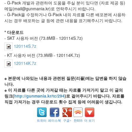
- G-Pack 개발과 관련하여 도움을 주실 분이 있다면 (자료 제공 등)
OZ711
메일(mail@gunmania.kr)로 연락주시기 바랍니다.
대
- G-Pack을 수정하거나 G-Pack 내의 자료를 다른 배포본에 사용하
만
시는 경우 배포하는 글 등에 관련 내용을 표기해주시기 바랍니다.
카
* 다운로드
메
라
- SKT 사용자 버전 (73.8MB - 120114S.7z)
블
120114S.7z
라
- KT 사용자 버전 (73.9MB - 120114K.7z)
디
보
120114K.7z
스
톡
※ 본문에 나와있는 내용과 관련된 질문(리플)에는 답변을 하지 않습
보
니다.
안
※ 이 자료를 다른 곳에 가져갈 때는 자료를 가져가지 말고 이 글의
프
로
링크(
http://gunmania.kr/tc/294
)로 걸어주시기 바랍니다. 자료를
그
직접 가져가는 경우 다운로드 횟수 집계 등에 어려움이 생깁니다.
램
칼
루
제
트위터
페이스북
구글+
한RSS
더 보기
로
비