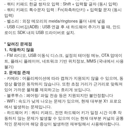
- 쿼티 키패드 한글 쌍자모 입력 : Shift + 입력할 글자 (동시 입력)
카
- 쿼티 키패드 특수문자 입력 : Fn(좌측하단키) + 입력할 문자 (동시
게
입력)
시
- 벨소리 : 외장 메모리의 meida/ringtones 폴더 내에 넣음
판
- USB 디버깅(ADB) : USB 연결 후 새 하드웨어 추가가 뜰 때, 안드
루
로이드 SDK 내의 USB 드라이버로 설치.
팅
숭
* 알려진 문제점
실
1. 작동하지 않음
대
- FM 라디오, USB 이동식 디스크, 설정의 테더링 메뉴, OTA 업데이
Gingerbread
트, 플래시 플레이어, 네트워크 기반 위치정보, MMS (국내에서 사용
노
불가)
키
아
2. 문제점 존재
X6
- 카메라 : 어플리케이션에 따라 캡쳐가 지원되지 않을 수 있으며, 동
블
영상 촬영은 동작하지 않습니다. 또한 초점 거리가 근거리로 맞춰져
라
있어 가까운 물체를 제외하고는 흐리게 보입니다.
디
- 블루투스 : 페어링/ 파일 전송 등은 지원되지만 불안정합니다
보
- WiFi : 속도가 낮게 나오는 문제가 있으며, 현재 대부분 X1 프로요
스
톡
에서 발생하는 문제입니다.
라
- 하드웨어 키 : 쿼티 키패드, 전면 하드웨어 키가 일정 시간 이후 작
운
동하지 않는 문제가 발생할 수 있으며 이는 현재 대부분 커널의 공통
지
적인 문제이며 해당 증상이 발생하면 재부팅해서 사용해야합니다.
XE