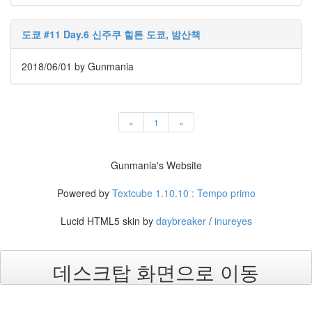
내
축
도쿄 #11 Day.6 신주쿠 힐튼 도쿄, 밤산책
구
비
바
2018/06/01
by Gunmania
K
리
그
배
«
1
»
터
리
PS1
Gunmania's Website
문
제
Powered by
Textcube 1.10.10 : Tempo primo
25
라
운
Lucid HTML5 skin by
daybreaker
/
inureyes
드
전
망
대
데스크탑 화면으로 이동
프
로
요