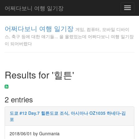
어쩌다보니 여행 일기장
Toggl
navig
게임, 컴퓨
어쩌다보니 여행 일기장
터, 모바일
게임, 컴퓨터, 모바일 디바이
디바이스,
스, 축구 등에 대한 얘기들... 을 올렸었는데 어쩌다보니 여행 일기장
축구 등에
이 되어버렸다
대한 얘기
들... 을 올
렸었는데
어쩌다보
Results for '힐튼'
니 여행 일
기장이 되
어버렸다
Gunmania
2 entries
도쿄 #12 Day.7 힐튼도쿄 조식, 아시아나 OZ1035 하네다-김
Tag
Cloud
포
GP2X
2018/06/01
by Gunmania
국