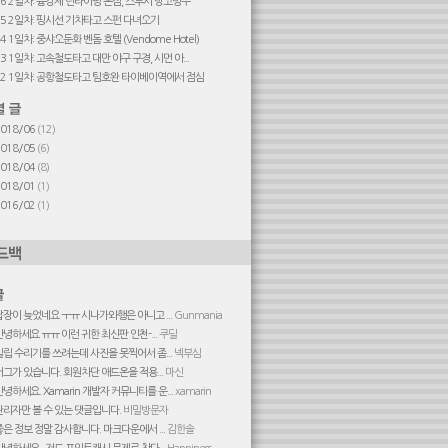
#6 2일차: 융캉제 딘타이펑 본점, 스무시 망고빙수
#5 2일차: 핑시선 기차타고 스펀 다녀오기
4 1일차: 중샤오둔화 벤돔 호텔 (Vendome Hotel)
#3 1일차: 고속철도타고 대만 야구 구경, 시먼 아...
#2 1일차: 공항철도타고 팀호완 타이베이역에서 점심
2018/06
(12)
2018/05
(6)
2018/04
(8)
2018/01
(1)
2016/02
(1)
답장이 늦었네요 ㅜㅠ 시나가와행은 아니고 ...
Gunmania
안녕하세요 ㅠㅠ 이런 귀한 최신판 인천-...
쿠딜
빌립 수리기를 쓰려는데 사진을 못찍어서 좀...
넥부심
버그가 있습니다. 회원차단 애드온을 적용...
마신
안녕하세요. Xamarin 개발자 커뮤니티를 운...
xamarin
관리자만 볼 수 있는 댓글입니다.
비밀방문자
좋은 정보 정말 감사합니다. 마크다운에서 ...
김한솔