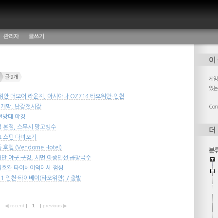
관리자
글쓰기
글 9개
게임,
었는
오위안 더모어 라운지, 아시아나 OZ714 타오위안-인천
8 개막, 난강전시장
Cont
 전망대 야경
펑 본점, 스무시 망고빙수
고 스펀 다녀오기
호텔 (Vendome Hotel)
대만 야구 구경, 시먼 아종면선 곱창국수
 팀호완 타이베이역에서 점심
11 인천-타이베이(타오위안) / 출발
◀ recent
|
1
|
previous ▶