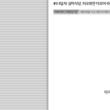
#9 4일차: 삼미식당, 타오위안 더모어 
어쩌다보니 여행 일기장
해외여행/18.6 대만 타이베이
타이