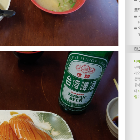
s
티
부
리
문학
공식
마
X
임