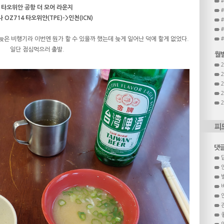
타오위안 공항 더 모어 라운지
 OZ714 타오위안(TPE)->인천(ICN)
#
 늦은 비행기라 이번엔 뭔가 할 수 있을까 했는데 늦게 일어난 덕에 할게 없었다.
일단 점심먹으러 출발.