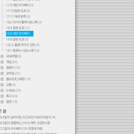
17.6 대만 타이베이
(0)
17.10 일본 도쿄
(0)
17.11 태국 방콕
(0)
18.2 러시아 블라디보스톡
(4)
18.4 일본 도쿄
(12)
18.6 대만 타이베이
(9)
18.8 일본 도쿄
(0)
18.12 홍콩-마카오-선전
(0)
19.1 북큐슈-시모노세키
(0)
국내여행
(0)
게임
(64)
컴퓨터
(18)
모바일
(25)
웹&프로그래밍
(18)
교통
(4)
G-Pack
(35)
축구
(40)
일반
(18)
#9 4일차: 삼미식당, 타오위안 더모어 라운지, 아...
#8 3일차: 컴퓨텍스 2018 개막, 난강전시장
#7 2일차: 타이베이 101 전망대 야경