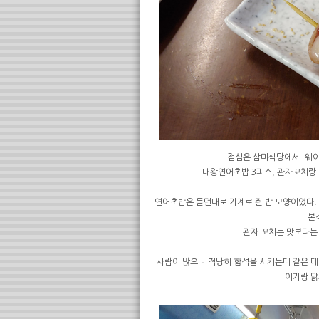
점심은 삼미식당에서. 웨이
대왕연어초밥 3피스, 관자꼬치랑 
연어초밥은 듣던대로 기계로 쥔 밥 모양이었다. 
본
관자 꼬치는 맛보다는
사람이 많으니 적당히 합석을 시키는데 같은 
이거랑 닭