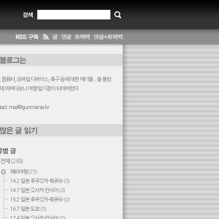
 컴퓨터, 모바일 디바이스, 축구 등에 대한 얘기들... 을 올렸
데 어쩌다보니 여행 일기장이 되어버렸다
act:
mail@gunmania.kr
전체
(249)
해외여행
(25)
14.2 일본 후쿠오카-북큐슈
(0)
14.7 일본 오사카-칸사이
(0)
15.2 일본 후쿠오카-북큐슈
(0)
16.7 일본 도쿄
(0)
17.4 일본 오사카-칸사이
(0)