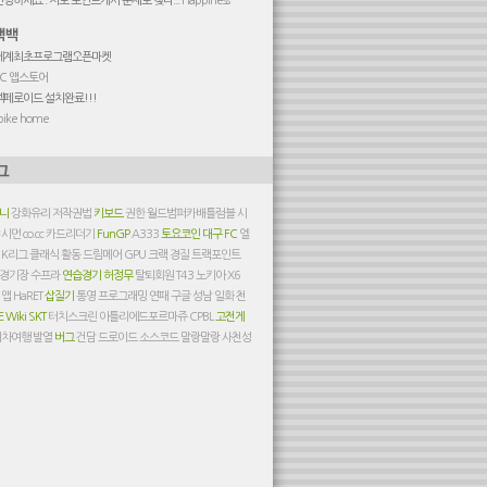
안녕하세요 . 저도 포인트캐시 문제로 찾다...
Happiness
세계최초프로그램오픈마켓
PC 앱스토어
엑페로이드 설치완료!!!
pike home
머니
강화유리
저작권법
키보드
권한
월드범퍼카배틀럼블
시
야
시먼
co.cc
카드리더기
FunGP
A333
토요코인
대구 FC
엘
오
K리그 클래식
활동
드림메어
GPU
크랙
경질
트랙포인트
경기장
수프라
연습경기
허정무
탈퇴회원
T43
노키아 X6
 앱
HaRET
삽질기
통영
프로그래밍
연패
구글
성남 일화 천
E Wiki
SKT
터치스크린
아틀리에드포르마쥬
CPBL
고전게
기차여행
발열
버그
건담
드로이드
소스코드
말랑말랑 사천성