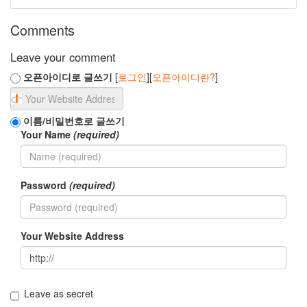
이
트
Comments
조
립
Leave your comment
CPU
맵
오픈아이디로 글쓰기
[
로그인
][
오픈아이디란?
]
핑
셔
츠
이름/비밀번호로 글쓰기
FRG83
Your Name
(required)
로
얄
오
크
호
Password
(required)
텔
복
구
Your Website Address
자
가
수
리
올
Leave as secret
레