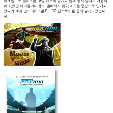
략게임으로 원래 8월 18일 카누의 발매와 함께 동시 발매가 예정되
아
어 있었던 타이틀이나 동시 발매되지 않았고, 9월 중순으로 연기되
함
었다가 재차 연기되어 8일 FunGP 앱스토어를 통해 발매되었습니
바
다.
그
광
고
as
무
선
충
전
신
검
의
전
설
R
리
그
에
뮬
레
이
터