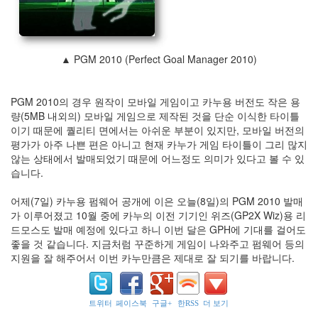
오
심
스
카
▲ PGM 2010 (Perfect Goal Manager 2010)
이
허
브
라
PGM 2010의 경우 원작이 모바일 게임이고 카누용 버전도 작은 용
운
량(5MB 내외의) 모바일 게임으로 제작된 것을 단순 이식한 타이틀
지
이기 때문에 퀄리티 면에서는 아쉬운 부분이 있지만, 모바일 버전의
레
평가가 아주 나쁜 편은 아니고 현재 카누가 게임 타이틀이 그리 많지
벨
않는 상태에서 발매되었기 때문에 어느정도 의미가 있다고 볼 수 있
아
이
습니다.
콘
연
어제(7일) 카누용 펌웨어 공개에 이은 오늘(8일)의 PGM 2010 발매
습
가 이루어졌고 10월 중에 카누의 이전 기기인 위즈(GP2X Wiz)용 리
경
드모스도 발매 예정에 있다고 하니 이번 달은 GPH에 기대를 걸어도
기
좋을 것 같습니다. 지금처럼 꾸준하게 게임이 나와주고 펌웨어 등의
지원을 잘 해주어서 이번 카누만큼은 제대로 잘 되기를 바랍니다.
수
프
라
블
트위터
페이스북
구글+
한RSS
더 보기
랙