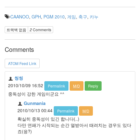
잭
25r
CAANOO
,
GPH
,
PGM 2010
,
게임
,
축구
,
카누
OZ1035
FA
트랙백 없음
2
Comments
컵
SKT
할
Comments
인
대
ATOM Feed Link
구
FC
씽씽
플
러
2010/10/09 16:52
Permalink
M/D
Reply
그
중독성이 강한 게임이군요 ^^
인
Gunmania
선
2010/10/13 00:44
피
Permalink
M/D
니
확실히 중독성이 있긴 합니다(..)
티
다만 연패가 시작되는 순간 열받아서 때려치는 경우도 있다
기
죠(응?)
가
바