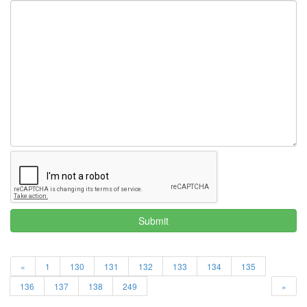
스
퀘
어
Izair
Emini
Wiz
지
나
가
던
개
가
웃
을
일
아
이
리
버
Submit
스
토
리
«
1
130
131
132
133
134
135
유
니
136
137
138
249
»
폼