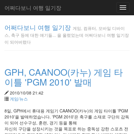
어쩌다보니 여행 일기장
Toggl
navig
게임, 컴퓨
어쩌다보니 여행 일기장
터, 모바일
게임, 컴퓨터, 모바일 디바이
디바이스,
스, 축구 등에 대한 얘기들... 을 올렸었는데 어쩌다보니 여행 일기장
축구 등에
이 되어버렸다
대한 얘기
들... 을 올
렸었는데
어쩌다보
GPH, CAANOO(카누) 게임 타
니 여행 일
기장이 되
이틀 'PGM 2010' 발매
어버렸다
Gunmania
2010/10/08 21:42
게임/뉴스
Tag
8일, GPH에서 휴대용 게임기 CAANOO(카누)의 게임 타이틀 'PGM
Cloud
2010'을 발매하였습니다. 'PGM 2010'은 축구를 소재로 구단의 감독
이 되어 선수구성, 훈련, 경기 등을 통해
건
매
자신의 구단을 성장시키는 것을 목표로 하는 중독성 강한 스포츠 전
니