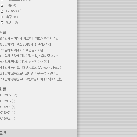
교통
(4)
G-Pack
(35)
축구
(40)
일반
(18)
#9 4일차: 삼미식당, 타오위안 더모어 라운지, 아...
#8 3일차: 컴퓨텍스 2018 개막, 난강전시장
#7 2일차: 타이베이 101 전망대 야경
#6 2일차: 융캉제 딘타이펑 본점, 스무시 망고빙수
#5 2일차: 핑시선 기차타고 스펀 다녀오기
4 1일차: 중샤오둔화 벤돔 호텔 (Vendome Hotel)
#3 1일차: 고속철도타고 대만 야구 구경, 시먼 아...
#2 1일차: 공항철도타고 팀호완 타이베이역에서 점심
2018/06
(12)
2018/05
(6)
2018/04
(8)
2018/01
(1)
2016/02
(1)