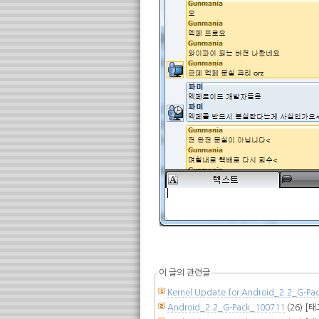
이 글의 관련글
Kernel Update for Android_2.2_G-Pa
Android_2.2_G-Pack_100711
(26)
[태