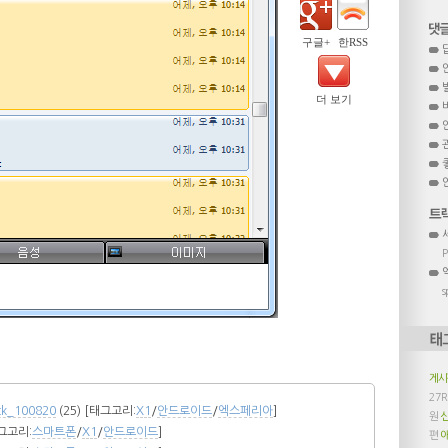
구글+
한RSS
더 보기
s
게
27
ck_100820
(25)
[태그고리:
X1
/
안드로이드
/
엑스페리아
]
원
그고리:
스마트폰
/
X1
/
안드로이드
]
편