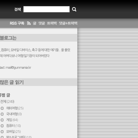
 컴퓨터, 모바일 디바이스, 축구 등에 대한 얘기들... 을 올렸
데 어쩌다보니 여행 일기장이 되어버렸다
act:
mail@gunmania.kr
전체
(249)
해외여행
(25)
국내여행
(0)
게임
(64)
컴퓨터
(18)
모바일
(25)
웹&프로그래밍
(18)