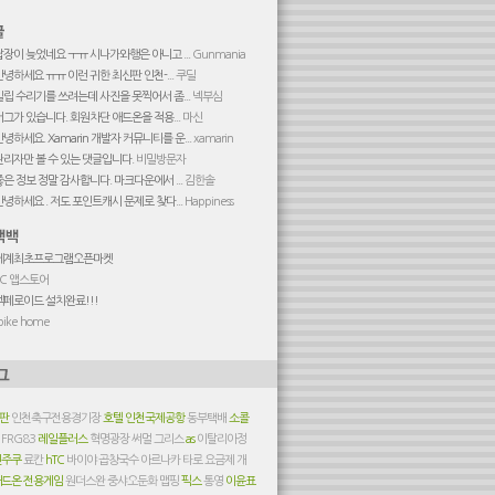
답장이 늦었네요 ㅜㅠ 시나가와행은 아니고 ...
Gunmania
안녕하세요 ㅠㅠ 이런 귀한 최신판 인천-...
쿠딜
빌립 수리기를 쓰려는데 사진을 못찍어서 좀...
넥부심
버그가 있습니다. 회원차단 애드온을 적용...
마신
안녕하세요. Xamarin 개발자 커뮤니티를 운...
xamarin
관리자만 볼 수 있는 댓글입니다.
비밀방문자
좋은 정보 정말 감사합니다. 마크다운에서 ...
김한솔
안녕하세요 . 저도 포인트캐시 문제로 찾다...
Happiness
세계최초프로그램오픈마켓
PC 앱스토어
엑페로이드 설치완료!!!
pike home
시판
인천축구전용경기장
호텔
인천국제공항
동부택배
소콜
R
FRG83
레일플러스
혁명광장
써멀 그리스
as
이탈리아정
신주쿠
료칸
hTC
바이야
곱창국수
아르나카 타로
요금제 개
애드온
전용게임
원더스완
중샤오둔화
맵핑
픽스
통영
이윤표