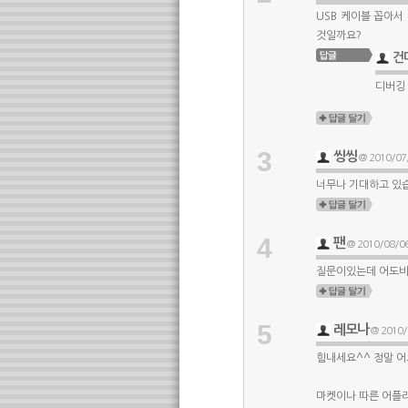
USB 케이블 꼽아서
것일까요?
건
디버깅 
3
씽씽
@ 2010/07/
너무나 기대하고 있습
4
팬
@ 2010/08/06
질문이있는데 어도비
5
레모나
@ 2010/
힘내세요^^ 정말 어
마켓이나 따른 어플리