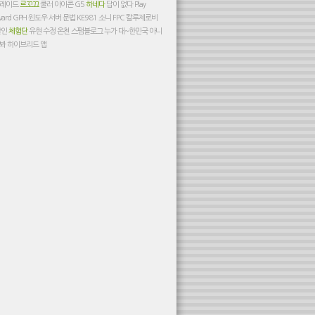
레이드
르꼬끄
쿨러
아이콘
G5
하네다
답이 없다
Play
ward GPH
윈도우 서버
문법
KE981
소니
FPC
칼루제로비
할인
체험단
유현
수정
온천
스팸블로그
누가 대~한민국 아니
까봐
하이브리드 앱