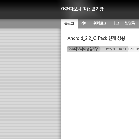
어쩌다보니 여행 일기장
블로그
커버
위치별 글
태그 구
방명록
Android_2.2_G-Pack 현재 상황
름
어쩌다보니 여행 일기장
G-Pack/XPERIA X1
2010/