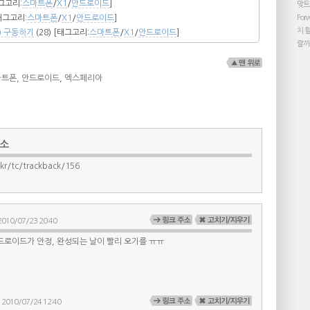
그고리:
스마트폰
/
X1
/
안드로이드
]
맞트
태그고리:
스마트폰
/
X1
/
안드로이드
]
For
치
) 구동하기
(28)
[태그고리:
스마트폰
/
X1
/
안드로이드
]
랄
마트폰
,
안드로이드
,
엑스페리아
주소
kr/tc/trackback/156
010/07/23 20:40
로이드가 안정, 완성되는 날이 빨리 오기를 ㅠㅠ
2010/07/24 12:40