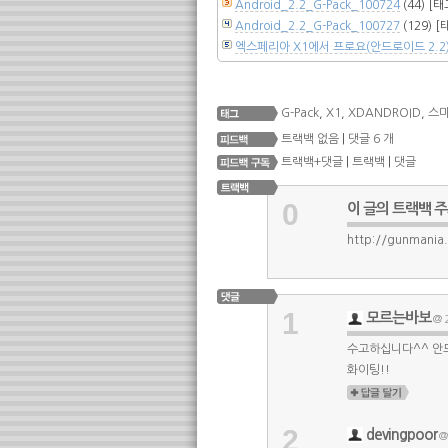
Android_2.2_G-Pack_100724
(44)
[태
Android_2.2_G-Pack_100727
(129)
[
엑스페리아 X1에서 프로요(안드로이드 2.2
G-Pack
,
X1
,
XDANDROID
,
스
트랙백 없음
|
댓글 6 개
트랙백+댓글
|
트랙백
|
댓글
0
이 글의 트랙백 
http://gunmania.
1
모르는바보
@ 2
수고하십니다^^ 안드
화이팅!!
2
devingpoor
@ 