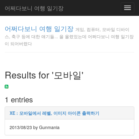
어쩌다보니 여행 일기장
Toggl
navig
게임, 컴퓨
어쩌다보니 여행 일기장
터, 모바일
게임, 컴퓨터, 모바일 디바이
디바이스,
스, 축구 등에 대한 얘기들... 을 올렸었는데 어쩌다보니 여행 일기장
축구 등에
이 되어버렸다
대한 얘기
들... 을 올
렸었는데
어쩌다보
Results for '모바일'
니 여행 일
기장이 되
어버렸다
Gunmania
1 entries
XE : 모바일에서 레벨, 이미지 아이콘 출력하기
Tag
Cloud
2013/08/23
by Gunmania
선
수
소