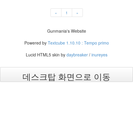
개
영
상
«
1
»
교
체
숭
Gunmania's Website
의
아
Powered by
Textcube 1.10.10 : Tempo primo
레
나
Lucid HTML5 skin by
daybreaker
/
inureyes
MRT
3D
데스크탑 화면으로 이동
김
남
일
영
입
네
이
버
마