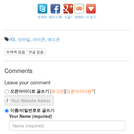
이
스
크
림
트위터
페이스북
구글+
한RSS
더 보기
레
일
플
XE
,
모바일
,
아이콘
,
애드온
러
스
트랙백 없음
댓글 없음
게
임
Comments
해
양
공
Leave your comment
원
칼
오픈아이디로 글쓰기
[
로그인
][
오픈아이디란?
]
루
제
로
비
이름/비밀번호로 글쓰기
치
Your Name
(required)
안
드
리