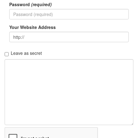
야
Password
(required)
칼
루
제
로
비
Your Website Address
치
한
민
대
Leave as secret
옵티
머스
LTE3
료
칸
우
분
투
카
드
리
더
기
라
운
지