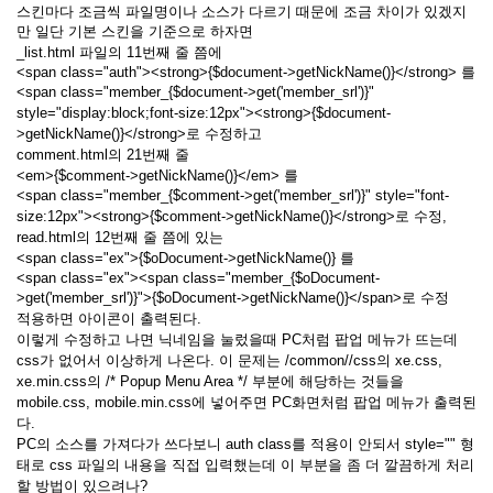
손
스킨마다 조금씩 파일명이나 소스가 다르기 때문에 조금 차이가 있겠지
만 일단 기본 스킨을 기준으로 하자면
소
니
_list.html 파일의 11번째 줄 쯤에
<span class="auth"><strong>{$document->getNickName()}</strong> 를
비
<span class="member_{$document->get('member_srl')}"
바
K
style="display:block;font-size:12px">
<strong>
{$document-
리
>getNickName()}
</strong>로 수정하고
그
comment.html의 21번째 줄
CAANOO
<em>{$comment->getNickName()}</em> 를
<span class="member_{$comment->get('member_srl')}" style="font-
기
size:12px">
<strong>
{$comment->getNickName()}
</strong>로 수정,
가
read.html의 12번째 줄 쯤에 있는
바
<span class="ex">{$oDocument->getNickName()} 를
이
<span class="ex"><span class="member_{$oDocument-
트
>get('member_srl')}">{$oDocument->getNickName()}</span>로 수정
알
적용하면 아이콘이 출력된다.
힐
이렇게 수정하고 나면 닉네임을 눌렀을때 PC처럼 팝업 메뉴가 뜨는데
랄
css가 없어서 이상하게 나온다. 이 문제는 /common//css의 xe.css,
ADB
xe.min.css의 /* Popup Menu Area */ 부분에 해당하는 것들을
기
mobile.css, mobile.min.css에 넣어주면 PC화면처럼 팝업 메뉴가 출력된
내
다.
식
PC의 소스를 가져다가 쓰다보니 auth class를 적용이 안되서 style="" 형
땅
태로 css 파일의 내용을 직접 입력했는데 이 부분을 좀 더 깔끔하게 처리
콩
아
할 방법이 있으려나?