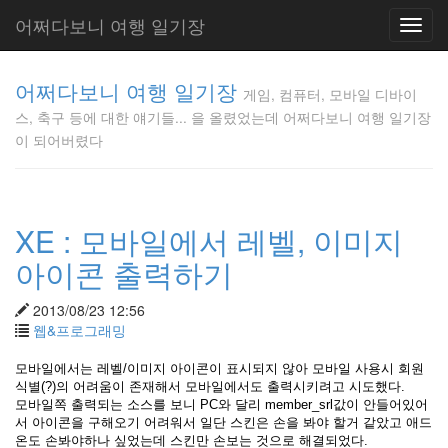
어쩌다보니 여행 일기장
Toggl
navig
게임, 컴퓨
어쩌다보니 여행 일기장
터, 모바일
게임, 컴퓨터, 모바일 디바이
디바이스,
스, 축구 등에 대한 얘기들... 을 올렸었는데 어쩌다보니 여행 일기장
축구 등에
이 되어버렸다
대한 얘기
들... 을 올
렸었는데
어쩌다보
XE : 모바일에서 레벨, 이미지
니 여행 일
기장이 되
아이콘 출력하기
어버렸다
Gunmania
2013/08/23 12:56
웹&프로그래밍
Tag
모바일에서는 레벨/이미지 아이콘이 표시되지 않아 모바일 사용시 회원
Cloud
식별(?)의 어려움이 존재해서 모바일에서도 출력시키려고 시도했다.
모바일쪽 출력되는 소스를 보니 PC와 달리 member_srl값이 안들어있어
액
서 아이콘을 구해오기 어려워서 일단 스킨은 손을 봐야 할거 같았고 애드
정
온도 손봐야하나 싶었는데 스킨만 손보는 것으로 해결되었다.
파