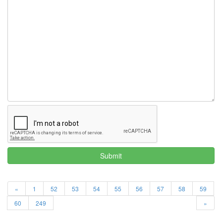
마
다
야
레
드
스
타
커
널
jQuery
두
루
미
2
터
미
널
Submit
베
스
트
후
«
1
52
53
54
55
56
57
58
59
기
60
249
»
T43
경
질