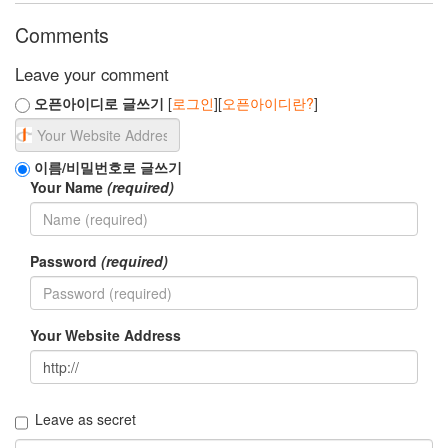
시
부
Comments
야
SDK
Leave your comment
전
오픈아이디로 글쓰기
[
로그인
][
오픈아이디란?
]
송
속
도
토
이름/비밀번호로 글쓰기
요
Your Name
(required)
코
인
아
Password
(required)
시
아
나
범
Your Website Address
퍼
카
설
기
현
Leave as secret
야