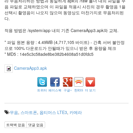
엑
라 무음처리하는 방법과 동일하게 apk의 /raw 폴더 내의 파일을 무
음 파일로 교체하였으며 이 파일을 적용시 사진의 경우 촬영음 1을
스
선택시 촬영음이 나오지 않으며 동영상도 마찬가지로 무음처리된
페
다.
리
적용 방법은 /system/app 내의 기존 CameraApp3.apk와 교체.
아
* 파일 원본 용량 : 4.49MB (4,717,105 바이트) - 간혹 서버 불안정
윈
으로 100% 다운로드가 안될때가 있으니 받은 후 용량을 체크
도
* MD5 : 14e5c3c58ade8be382b4608a51d0fdc5
우
7
에
CameraApp3.apk
뮬
레
이
터
트위터
페이스북
구글+
한RSS
더 보기
fatsal
야
마
무음
,
스마트폰
,
옵티머스 LTE3
,
카메라
시
타
공
트랙백 없음
댓글 없음
원