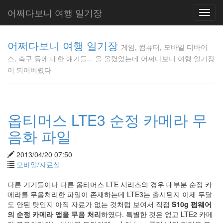
어쩌다보니 여행 일기장
Toggl
navig
게임, 컴퓨
어쩌다보니 여행 일기장
터, 모바일
게임, 컴퓨터, 모바일 디바이
디바이스,
스, 축구 등에 대한 얘기들... 을 올렸었는데 어쩌다보니 여행 일기장
축구 등에
이 되어버렸다
대한 얘기
들... 을 올
렸었는데
어쩌다보
옵티머스 LTE3 순정 카메라 무
니 여행 일
기장이 되
음화 파일
어버렸다
Gunmania
2013/04/20 07:50
모바일/자료실
Tag
다른 기기들이나 다른 옵티머스 LTE 시리즈의 경우 대부분 순정 카
Cloud
메라를 무음처리한 파일이 존재하는데 LTE3는 출시된지 이제 두달
도 안된 탓인지 아직 자료가 없는 것처럼 보여서 직접
S10g 펌웨어
음
식
의 순정 카메라 앱을 무음 처리
하였다. 특별한 것은 없고 LTE2 카메