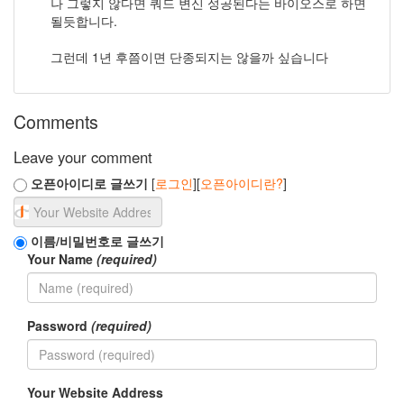
나 그렇지 않다면 쿼드 변신 성공된다는 바이오스로 하면
경
될듯합니다.
남
FC
그런데 1년 후쯤이면 단종되지는 않을까 싶습니다
상
판
블
라
Comments
디
보
스
Leave your comment
톡
라
오픈아이디로 글쓰기
[
로그인
][
오픈아이디란?
]
운
지
ILCE-
이름/비밀번호로 글쓰기
3000
Your Name
(required)
스
팸
블
로
그
Password
(required)
애
드
온
Your Website Address
이