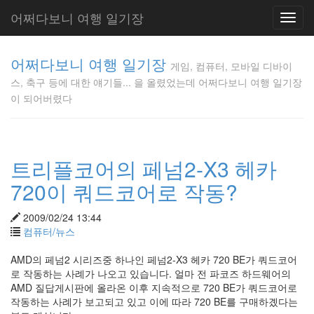
어쩌다보니 여행 일기장
Toggl
navig
게임, 컴퓨
어쩌다보니 여행 일기장
터, 모바일
게임, 컴퓨터, 모바일 디바이
디바이스,
스, 축구 등에 대한 얘기들... 을 올렸었는데 어쩌다보니 여행 일기장
축구 등에
이 되어버렸다
대한 얘기
들... 을 올
렸었는데
어쩌다보
트리플코어의 페넘2-X3 헤카
니 여행 일
기장이 되
720이 쿼드코어로 작동?
어버렸다
Gunmania
2009/02/24 13:44
컴퓨터/뉴스
Tag
AMD의 페넘2 시리즈중 하나인 페넘2-X3 헤카 720 BE가 쿼드코어
Cloud
로 작동하는 사례가 나오고 있습니다. 얼마 전 파코즈 하드웨어의
AMD 질답게시판에 올라온 이후 지속적으로 720 BE가 쿼드코어로
Gingerbread
작동하는 사례가 보고되고 있고 이에 따라 720 BE를 구매하곘다는
한