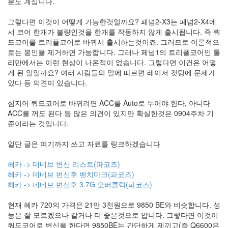
분도 계십니다.
컴
리
눅
그렇다면 이것이 어떻게 가능한것일까요? 페넘2-X3는 페넘2-X4에
스
서 코어 한개가 불량인것을 한개를 작동하지 않게 출시됩니다. 즉 쿼
발
드코어를 트리플코어로 바꿔서 출시하는것이죠. 그러므로 이론적으
매
로는 봉인을 제거하면 가능합니다. 그러나 페넘1의 트리플코어인 톨
연
기
리만에서는 이런 현상이 나온적이 없습니다. 그렇다면 이건은 어떻
게 된 일일까요? 여러 사람들의 말에 따르면 레이저 컷팅에 문제가
할
부
있다 등 의견이 있습니다.
끝!
소
심지어 쿼드코어로 바뀌려면 ACC를 Auto로 두어야 한다, 아니다
니
ACC를 꺼도 된다 등 많은 의견이 있지만 확실한것은 0904주차 기
김
준이라는 것입니다.
이
섭
일단 글은 여기까지 쓰고 자료를 링크하겠습니다
SEL55210
분
헤카 -> 데네브 변신 리스트(파코즈)
해
헤카 -> 데네브 변신후 벤치마크(파코즈)
네
헤카 -> 데네브 변신후 3.7G 오버클럭(파코즈)
오
지
현재 헤카 720의 가격은 21만 3천원으로 9850 BE와 비슷합니다. 성
오
능은 잘 모르겠으나 같거나 더 좋은것으로 압니다. 그렇다면 이것이
다음
쿼드코어로 변신을 한다면 9850BE는 간단하게 제끼고(즉 Q6600은