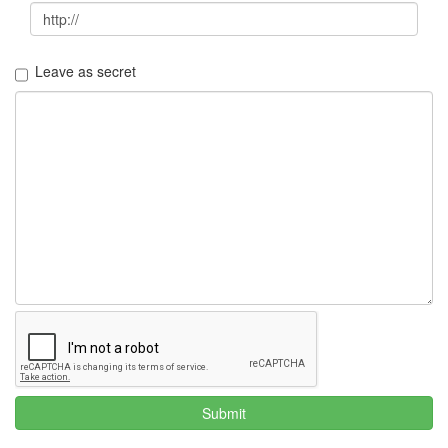
효
균
우
분
Leave as secret
투
소
니
에
릭
슨
유
병
수
퀘
스
트
마
스
터
경
질
Submit
신
검