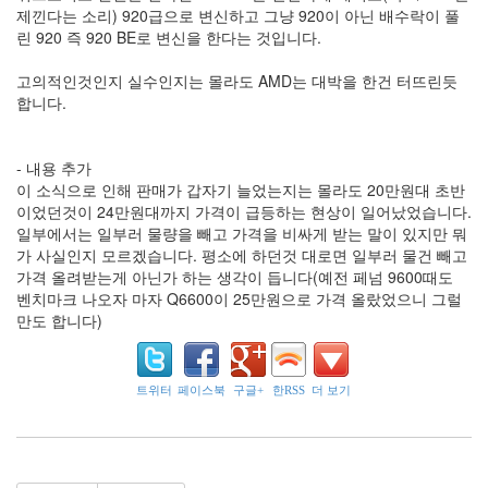
View
제낀다는 소리) 920급으로 변신하고 그냥 920이 아닌 배수락이 풀
선
린 920 즉 920 BE로 변신을 한다는 것입니다.
수
선
고의적인것인지 실수인지는 몰라도 AMD는 대박을 한건 터뜨린듯
발
합니다.
XpressEngine
단
국
- 내용 추가
대
이 소식으로 인해 판매가 갑자기 늘었는지는 몰라도 20만원대 초반
서
버
이었던것이 24만원대까지 가격이 급등하는 현상이 일어났었습니다.
다
일부에서는 일부러 물량을 빼고 가격을 비싸게 받는 말이 있지만 뭐
운
가 사실인지 모르겠습니다. 평소에 하던것 대로면 일부러 물건 빼고
한
가격 올려받는게 아닌가 하는 생각이 듭니다(예전 페넘 9600때도
정
벤치마크 나오자 마자 Q6600이 25만원으로 가격 올랐었으니 그럴
판
만도 합니다)
매
무
제
한
트위터
페이스북
구글+
한RSS
더 보기
데
이
터
드
래