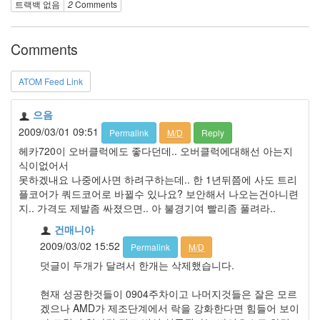
곤
트랙백 없음
2
Comments
헌
터
허
Comments
정
무
ATOM Feed Link
골
키
퍼
으음
할
2009/03/01 09:51
Permalink
M/D
Reply
인
판
헤카720이 오버클럭에도 좋다던데.. 오버클럭에대해선 아는지
매
식이없어서
인
못하겠내요 나중에사면 하려구하는데.. 한 1년뒤쯤에 사도 트리
플코어가 쿼드코어로 바뀔수 있나요? 보안해서 나오는건아니련
천
지.. 가격도 제발좀 싸졌으면.. 아 불경기여 빨리좀 풀려라..
유
건매니아
나
2009/03/02 15:52
Permalink
M/D
이
덧글이 두개가 달려서 한개는 삭제했습니다.
티
현재 성공한것들이 0904주차이고 나머지것들은 잘은 모르
드
겠으나 AMD가 제조단계에서 락을 강화한다면 힘들어 보이