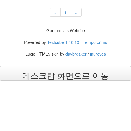
림
전
«
1
»
보
훈
캐
Gunmania's Website
시
비
Powered by
Textcube 1.10.10 : Tempo primo
인
천
Lucid HTML5 skin by
daybreaker
/
inureyes
유
나
데스크탑 화면으로 이동
이
티
드
2
터
미
널
GPU