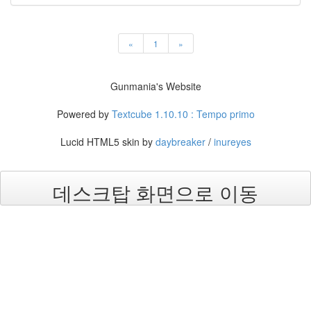
원
아
사
«
1
»
쿠
사
윈
도
Gunmania's Website
우
모
Powered by
Textcube 1.10.10 : Tempo primo
바
일
Lucid HTML5 skin by
daybreaker
/
inureyes
a3000
엑
데스크탑 화면으로 이동
세
서
리
게
임
개
발
루
팅
포