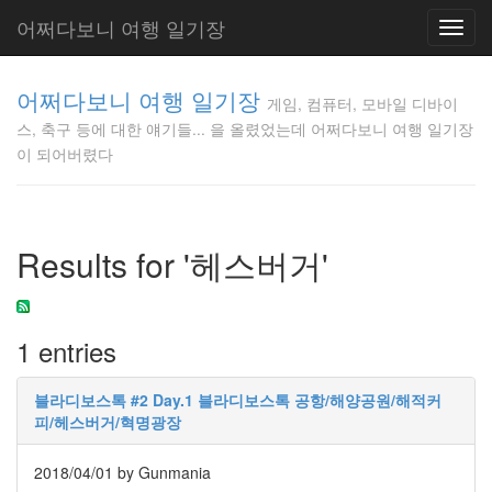
어쩌다보니 여행 일기장
Toggl
navig
게임, 컴퓨
어쩌다보니 여행 일기장
터, 모바일
게임, 컴퓨터, 모바일 디바이
디바이스,
스, 축구 등에 대한 얘기들... 을 올렸었는데 어쩌다보니 여행 일기장
축구 등에
이 되어버렸다
대한 얘기
들... 을 올
렸었는데
어쩌다보
Results for '헤스버거'
니 여행 일
기장이 되
어버렸다
Gunmania
1 entries
블라디보스톡 #2 Day.1 블라디보스톡 공항/해양공원/해적커
Tag
Cloud
피/헤스버거/혁명광장
할
부
2018/04/01
by Gunmania
지