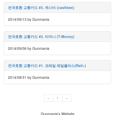
천
호
전국호환 교통카드 #3. 캐시비 (cashbee)
텔
롯
2014/09/13
by Gunmania
폰
기
옵티
전국호환 교통카드 #2. 티머니 (T-Money)
머스
LTE3
빌
2014/09/06
by Gunmania
립
복
구
전국호환 교통카드 #1. 코레일 레일플러스(Rail+)
허
정
2014/08/31
by Gunmania
무
트
랙
포
«
1
»
인
트
탈
퇴
Gunmania's Website