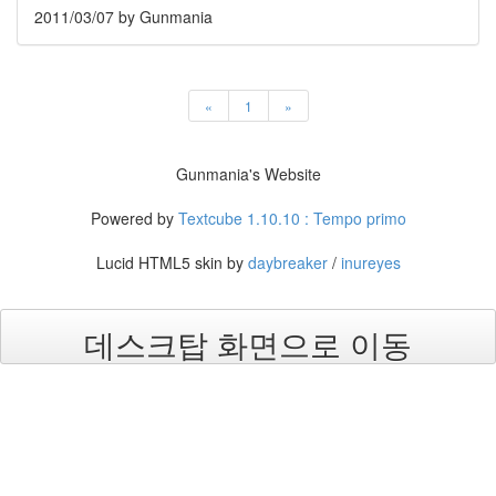
연
2011/03/07
by Gunmania
세
대
이
천
«
1
»
수
김
영
Gunmania's Website
빈
드
Powered by
Textcube 1.10.10 : Tempo primo
래
곤
헌
Lucid HTML5 skin by
daybreaker
/
inureyes
터
휴
대
데스크탑 화면으로 이동
용
게
임
기
딘
타
이
펑