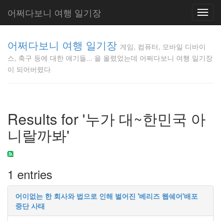
어쩌다보니 여행 일기장
Toggl
navig
게임, 컴퓨
어쩌다보니 여행 일기장
터, 모바일
게임, 컴퓨터, 모바일 디바이
디바이스,
스, 축구 등에 대한 얘기들... 을 올렸었는데 어쩌다보니 여행 일기장
축구 등에
이 되어버렸다
대한 얘기
들... 을 올
렸었는데
어쩌다보
Results for '누가 대~한민국 아
니 여행 일
기장이 되
니랄까봐'
어버렸다
Gunmania
1 entries
Tag
Cloud
어이없는 한 회사와 법으로 인해 벌어진 '베리즈 웹쉐어'배포
SKT
중단 사태
Android